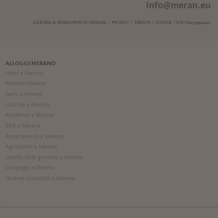
info@meran.eu
AZIENDA DI SOGGIORNO DI MERANO |
PRIVACY
|
CREDITS
|
COOKIE
| UID IT00197440217
ALLOGGI MERANO
Hotel a Merano
Pensioni Merano
Garni a Merano
Locande a Merano
Residence a Merano
B&B a Merano
Appartamenti a Merano
Agriturismi a Merano
Ostello della gioventú a Merano
Campeggi a Merano
Vacanze accessibili a Merano