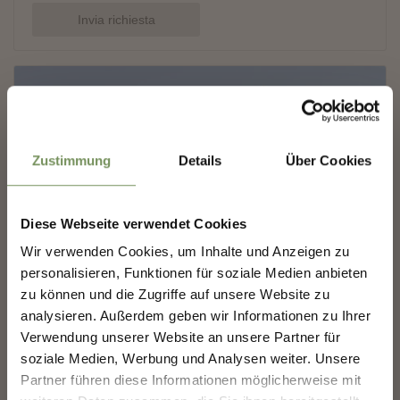
✖
Zustimmung
Details
Über Cookies
Diese Webseite verwendet Cookies
COSTRUIAMO INSIEME IL
Wir verwenden Cookies, um Inhalte und Anzeigen zu
FUTURO DI MERANO.
personalisieren, Funktionen für soziale Medien anbieten
zu können und die Zugriffe auf unsere Website zu
analysieren. Außerdem geben wir Informationen zu Ihrer
COSTRUIAMO INSIEME IL FUTURO DI
MERANO.
Verwendung unserer Website an unsere Partner für
soziale Medien, Werbung und Analysen weiter. Unsere
La tua opinione conta. Scansiona, condividi, fai la
Partner führen diese Informationen möglicherweise mit
differenza.