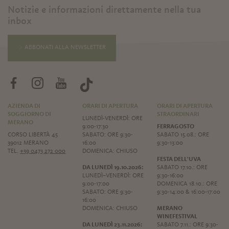
Notizie e informazioni direttamente nella tua
inbox
ABBONATI ALLA NEWSLETTER
AZIENDA DI
ORARI DI APERTURA
ORARI DI APERTURA
SOGGIORNO DI
STRAORDINARI
LUNEDÌ-VENERDÌ: ORE
MERANO
9:00-17:30
FERRAGOSTO
CORSO LIBERTÀ 45
SABATO: ORE 9:30-
SABATO 15.08.: ORE
39012 MERANO
16:00
9:30-13:00
TEL.
+39 0473 272 000
DOMENICA: CHIUSO
FESTA DELL'UVA
DA LUNEDÌ 19.10.2026:
SABATO 17.10.: ORE
LUNEDÌ–VENERDÌ: ORE
9:30-16:00
9:00-17:00
DOMENICA 18.10.: ORE
SABATO: ORE 9:30-
9:30-14:00 & 16:00-17:00
16:00
DOMENICA: CHIUSO
MERANO
WINEFESTIVAL
DA LUNEDÌ 23.11.2026:
SABATO 7.11.: ORE 9:30-