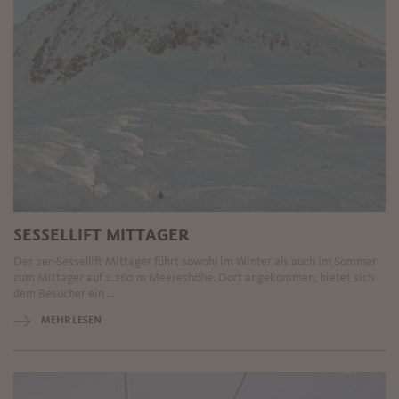
SESSELLIFT MITTAGER
Der 2er-Sessellift Mittager führt sowohl im Winter als auch im Sommer
zum Mittager auf 2.260 m Meereshöhe. Dort angekommen, bietet sich
dem Besucher ein ...
MEHR LESEN