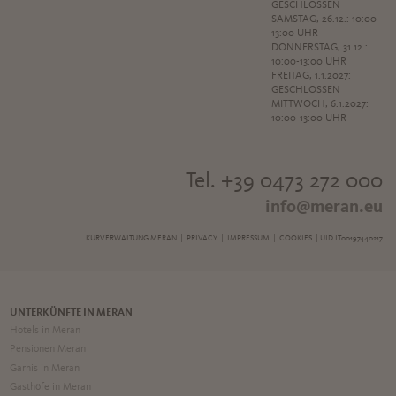
GESCHLOSSEN
SAMSTAG, 26.12.: 10:00-
13:00 UHR
DONNERSTAG, 31.12.:
10:00-13:00 UHR
FREITAG, 1.1.2027:
GESCHLOSSEN
MITTWOCH, 6.1.2027:
10:00-13:00 UHR
Tel. +39 0473 272 000
info@meran.eu
KURVERWALTUNG MERAN |
PRIVACY
|
IMPRESSUM
|
COOKIES
| UID IT00197440217
UNTERKÜNFTE IN MERAN
Hotels in Meran
Pensionen Meran
Garnis in Meran
Gasthöfe in Meran