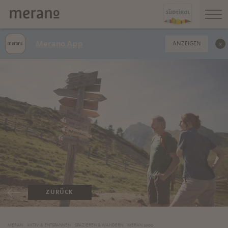
Merano App
ANZEIGEN
ZURÜCK
MERAN
AKTIV & ENTSPANNEN
SPAZIEREN & WANDERN
MERAN 2000