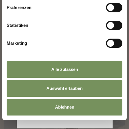
Präferenzen
Statistiken
Marketing
BERGBAHN MERAN 2000
Mit der größten Seilbahn Südtirols geht es in nur 7 Minuten auf die
Sonnenterrasse Merans. Preisgekrönte Architektur und nachhaltige
Alle zulassen
Mobilität vereinen sich in ...
MEHR LESEN
Auswahl erlauben
Ablehnen