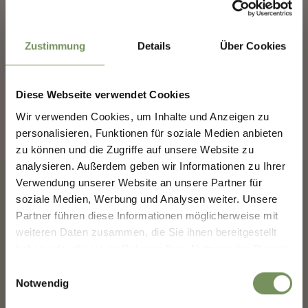
✖
LAUFSPORT
SPEED HIKING TRAIL MERAN 2000
Zustimmung
Details
Über Cookies
Von der Talstation Naif gelangt man zu Fuß bis zur Bergstation Meran
2000: sehr langer, aber in kurzen Teilstücken steiler Anstieg.
MEHR LESEN
Diese Webseite verwendet Cookies
Wir verwenden Cookies, um Inhalte und Anzeigen zu
MERANS ZUKUNFT
personalisieren, Funktionen für soziale Medien anbieten
GESTALTEN — GEMEINSAM.
zu können und die Zugriffe auf unsere Website zu
analysieren. Außerdem geben wir Informationen zu Ihrer
MERANS ZUKUNFT GESTALTEN —
Verwendung unserer Website an unsere Partner für
GEMEINSAM.
soziale Medien, Werbung und Analysen weiter. Unsere
Deine Meinung zählt. Scannen, teilen, bewegen.
Partner führen diese Informationen möglicherweise mit
weiteren Daten zusammen, die Sie ihnen bereitgestellt
haben oder die sie im Rahmen Ihrer Nutzung der Dienste
gesammelt haben.
Einwilligungsauswahl
Notwendig