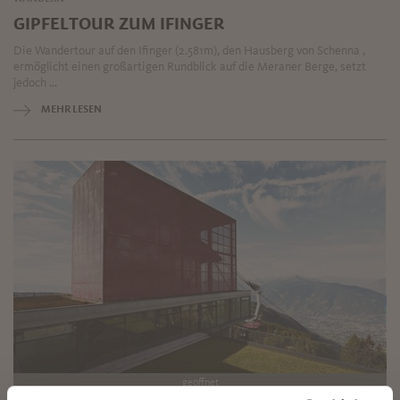
GIPFELTOUR ZUM IFINGER
Die Wandertour auf den Ifinger (2.581m), den Hausberg von Schenna ,
ermöglicht einen großartigen Rundblick auf die Meraner Berge, setzt
jedoch ...
MEHR LESEN
geöffnet