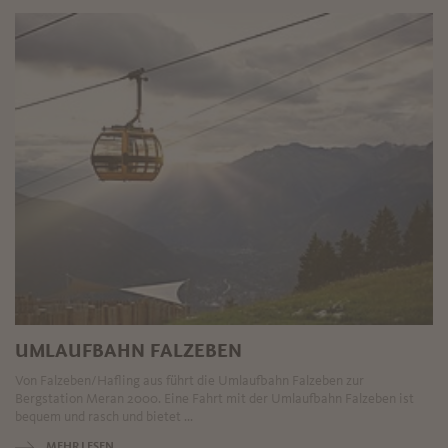
UMLAUFBAHN FALZEBEN
Von Falzeben/Hafling aus führt die Umlaufbahn Falzeben zur
Bergstation Meran 2000. Eine Fahrt mit der Umlaufbahn Falzeben ist
bequem und rasch und bietet ...
MEHR LESEN