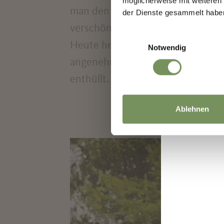
möglicherweise mit weiteren
man den Park 1870 "Marie-Valerie
der Dienste gesammelt habe
verschönert.
Einwilligungsauswahl
Heute heißt er "Elisabeth Park"
Notwendig
angenehme Frische. Die Marmorst
enthüllt.
Ablehnen