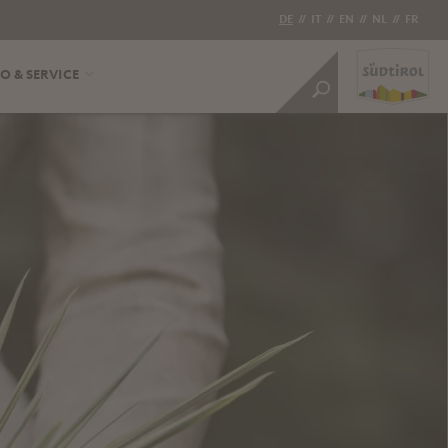
DE
//
IT
//
EN
//
NL
//
FR
O & SERVICE