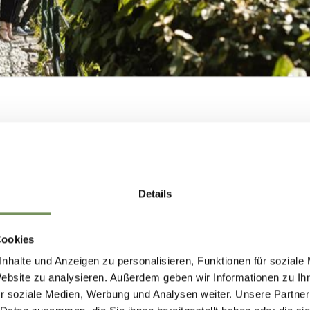
e touristische Lebensader von Meran. Bis 1918 tr
iserin Sissi war beinahe täglich mit ihrer Tocht
on Alençon, in den Kuranlagen zu sehen.
hatte Meran eine neue Attraktion. 1914 wurde d
MERANS ZUKUNF
u nach Plänen des bekannten Wiener Architekten 
GESTALTEN —
 Hofburg in Wien geplant.
Details
GEMEINSAM.
Cookies
nhalte und Anzeigen zu personalisieren, Funktionen für soziale
ng von Zedern, Kiefern und Linden sowie der Anl
Website zu analysieren. Außerdem geben wir Informationen zu I
MERANS ZUKUNFT GESTALTEN —
r soziale Medien, Werbung und Analysen weiter. Unsere Partner
eichischen Kaiserhofs und zu Ehren der Tochter v