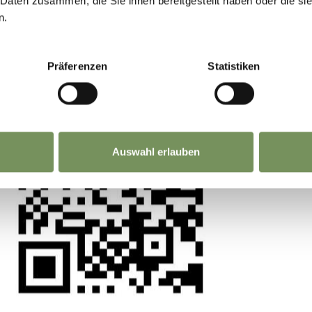
GEMEINSAM.
 Daten zusammen, die Sie ihnen bereitgestellt haben oder die s
-Anlage". In den Folgejahren wurde er mit Wasse
n.
Deine Meinung zählt. Scannen, teilen, bewegen
 und ist Teil der Sommerpromenade. An drückende
Präferenzen
Statistiken
atue der Kaiserin stammt vom Wiener Künstler 
Auswahl erlauben