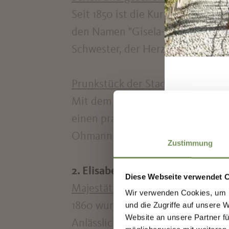
Seit 1850 ist die Kurpromenade di
den Namen "Gisela-Promenade". Ka
Schwester, der Herzogin Sophie v
Prunkstück der Stadt
Mit dem 1874 eröffneten Kurhaus 
einen prachtvollen Jugendstilba
Ohmann hatte unter anderem die
Zustimmung
2. Elisabeth Park
Diese Webseite verwendet 
Majestätisches Lustwandeln
Wir verwenden Cookies, um I
1860 wurde hier mit der Pflanzu
und die Zugriffe auf unsere 
Website an unsere Partner fü
Anlässlich des Besuchs des österr