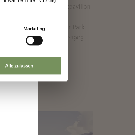
ie im Rahmen Ihrer Nutzung
rspielen und einem Musikpavillon
.
n Sommertagen bietet der Park
Marketing
Hermann Klotz; sie wurde 1903
Alle zulassen