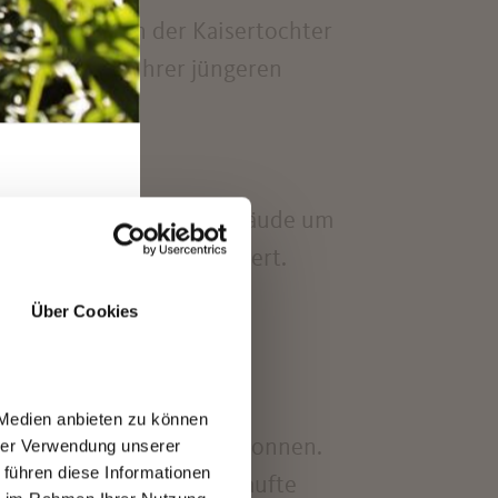
ug sie zu Ehren der Kaisertochter
er Gisela und ihrer jüngeren
as neoklassizistische Gebäude um
T
Friedrich Ohmann erweitert.
Über Cookies
 Medien anbieten zu können
age von Spazierwegen begonnen.
hrer Verwendung unserer
 führen diese Informationen
on Kaiserin Elisabeth traufte