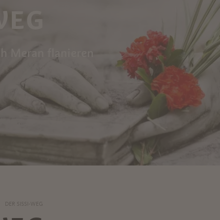
WEG
ch Meran flanieren
DER SISSI-WEG