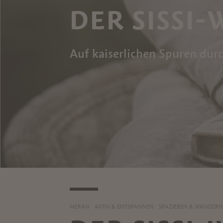
DER SISSI-
Auf kaiserlichen Spuren dur
MERAN
AKTIV & ENTSPANNEN
SPAZIEREN & WANDERN