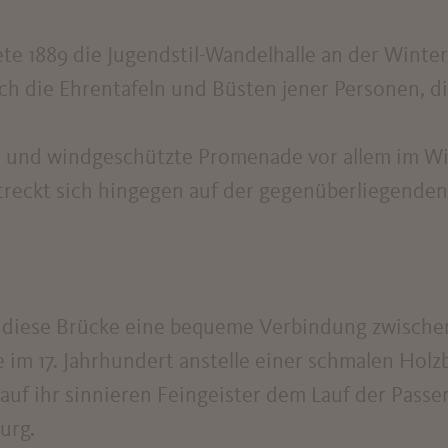
tete 1889 die Jugendstil-Wandelhalle an der Wint
ch die Ehrentafeln und Büsten jener Personen, d
e und windgeschützte Promenade vor allem im Win
eckt sich hingegen auf der gegenüberliegenden S
ist diese Brücke eine bequeme Verbindung zwisc
im 17. Jahrhundert anstelle einer schmalen Holzb
auf ihr sinnieren Feingeister dem Lauf der Passe
urg.