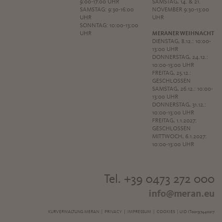
9:00-17:00 UHR
SAMSTAG, 14. & 21.
SAMSTAG: 9:30-16:00
NOVEMBER 9:30-13:00
UHR
UHR
SONNTAG: 10:00-13:00
UHR
MERANER WEIHNACHT
DIENSTAG, 8.12.: 10:00-
13:00 UHR
DONNERSTAG, 24.12.:
10:00-13:00 UHR
FREITAG, 25.12.:
GESCHLOSSEN
SAMSTAG, 26.12.: 10:00-
13:00 UHR
DONNERSTAG, 31.12.:
10:00-13:00 UHR
FREITAG, 1.1.2027:
GESCHLOSSEN
MITTWOCH, 6.1.2027:
10:00-13:00 UHR
Tel. +39 0473 272 000
info@meran.eu
KURVERWALTUNG MERAN |
PRIVACY
|
IMPRESSUM
|
COOKIES
| UID IT00197440217