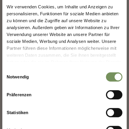
Wir verwenden Cookies, um Inhalte und Anzeigen zu
MERANS ZUKUNFT
personalisieren, Funktionen für soziale Medien anbieten
GESTALTEN — GEMEINSAM.
zu können und die Zugriffe auf unsere Website zu
analysieren. Außerdem geben wir Informationen zu Ihrer
MERANS ZUKUNFT GESTALTEN —
Verwendung unserer Website an unsere Partner für
GEMEINSAM.
soziale Medien, Werbung und Analysen weiter. Unsere
SÜDTIROL GUIDE - APP IOS
Deine Meinung zählt. Scannen, teilen, bewegen.
Partner führen diese Informationen möglicherweise mit
itunes.apple.com
weiteren Daten zusammen, die Sie ihnen bereitgestellt
haben oder die sie im Rahmen Ihrer Nutzung der Dienste
gesammelt haben.
Einwilligungsauswahl
Notwendig
Präferenzen
ECHTE QUALITÄT AM BERG -
APP ANDROID
Statistiken
play.google.com