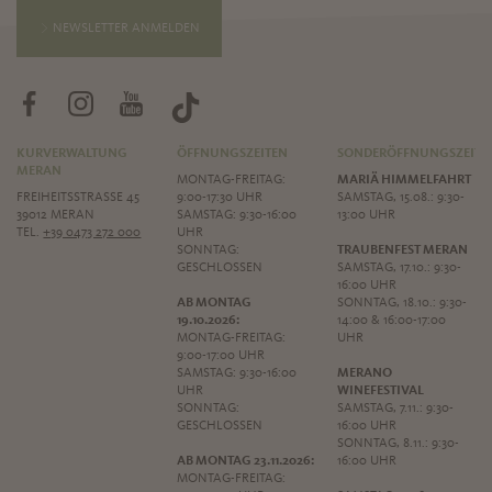
NEWSLETTER ANMELDEN
KURVERWALTUNG
ÖFFNUNGSZEITEN
SONDERÖFFNUNGSZEITE
MERAN
MONTAG-FREITAG:
MARIÄ HIMMELFAHRT
FREIHEITSSTRASSE 45
9:00-17:30 UHR
SAMSTAG, 15.08.: 9:30-
39012 MERAN
SAMSTAG: 9:30-16:00
13:00 UHR
TEL.
+39 0473 272 000
UHR
SONNTAG:
TRAUBENFEST MERAN
GESCHLOSSEN
SAMSTAG, 17.10.: 9:30-
16:00 UHR
AB MONTAG
SONNTAG, 18.10.: 9:30-
19.10.2026:
14:00 & 16:00-17:00
MONTAG-FREITAG:
UHR
9:00-17:00 UHR
SAMSTAG: 9:30-16:00
MERANO
UHR
WINEFESTIVAL
SONNTAG:
SAMSTAG, 7.11.: 9:30-
GESCHLOSSEN
16:00 UHR
SONNTAG, 8.11.: 9:30-
AB MONTAG 23.11.2026:
16:00 UHR
MONTAG-FREITAG: