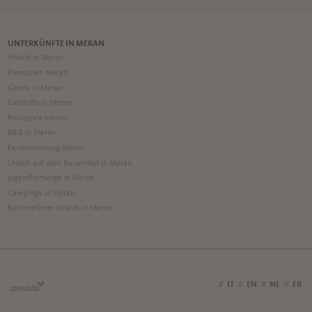
UNTERKÜNFTE IN MERAN
Hotels in Meran
Pensionen Meran
Garnis in Meran
Gasthöfe in Meran
Residence Meran
B&B in Meran
Ferienwohnung Meran
Urlaub auf dem Bauernhof in Meran
Jugendherberge in Meran
Campings in Meran
Barrierefreier Urlaub in Meran
DE
//
IT
//
EN
//
NL
//
FR