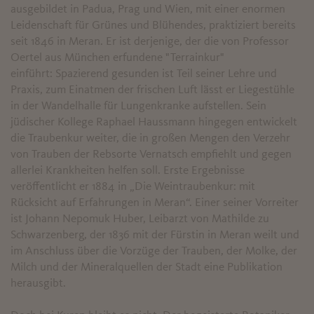
ausgebildet in Padua, Prag und Wien, mit einer enormen
Leidenschaft für Grünes und Blühendes, praktiziert bereits
seit 1846 in Meran. Er ist derjenige, der die von Professor
Oertel aus München erfundene "Terrainkur"
einführt: Spazierend gesunden ist Teil seiner Lehre und
Praxis, zum Einatmen der frischen Luft lässt er Liegestühle
in der Wandelhalle für Lungenkranke aufstellen. Sein
jüdischer Kollege Raphael Haussmann hingegen entwickelt
die Traubenkur weiter, die in großen Mengen den Verzehr
von Trauben der Rebsorte Vernatsch empfiehlt und gegen
allerlei Krankheiten helfen soll. Erste Ergebnisse
veröffentlicht er 1884 in „Die Weintraubenkur: mit
Rücksicht auf Erfahrungen in Meran“. Einer seiner Vorreiter
ist Johann Nepomuk Huber, Leibarzt von Mathilde zu
Schwarzenberg, der 1836 mit der Fürstin in Meran weilt und
im Anschluss über die Vorzüge der Trauben, der Molke, der
Milch und der Mineralquellen der Stadt eine Publikation
herausgibt.