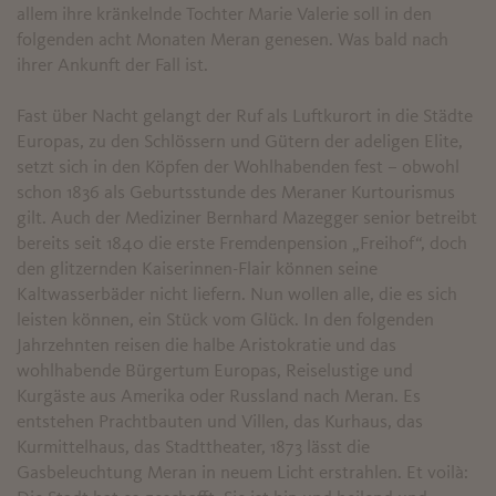
allem ihre kränkelnde Tochter Marie Valerie soll in den
folgenden acht Monaten Meran genesen. Was bald nach
ihrer Ankunft der Fall ist.
Fast über Nacht gelangt der Ruf als Luftkurort in die Städte
Europas, zu den Schlössern und Gütern der adeligen Elite,
setzt sich in den Köpfen der Wohlhabenden fest – obwohl
schon 1836 als Geburtsstunde des Meraner Kurtourismus
gilt. Auch der Mediziner Bernhard Mazegger senior betreibt
bereits seit 1840 die erste Fremdenpension „Freihof“, doch
den glitzernden Kaiserinnen-Flair können seine
Kaltwasserbäder nicht liefern. Nun wollen alle, die es sich
leisten können, ein Stück vom Glück. In den folgenden
Jahrzehnten reisen die halbe Aristokratie und das
wohlhabende Bürgertum Europas, Reiselustige und
Kurgäste aus Amerika oder Russland nach Meran. Es
entstehen Prachtbauten und Villen, das Kurhaus, das
Kurmittelhaus, das Stadttheater, 1873 lässt die
Gasbeleuchtung Meran in neuem Licht erstrahlen. Et voilà: