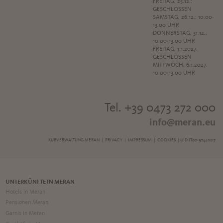
FREITAG, 25.12.:
GESCHLOSSEN
SAMSTAG, 26.12.: 10:00-
13:00 UHR
DONNERSTAG, 31.12.:
10:00-13:00 UHR
FREITAG, 1.1.2027:
GESCHLOSSEN
MITTWOCH, 6.1.2027:
10:00-13:00 UHR
Tel. +39 0473 272 000
info@meran.eu
KURVERWALTUNG MERAN |
PRIVACY
|
IMPRESSUM
|
COOKIES
| UID IT00197440217
UNTERKÜNFTE IN MERAN
Hotels in Meran
Pensionen Meran
Garnis in Meran