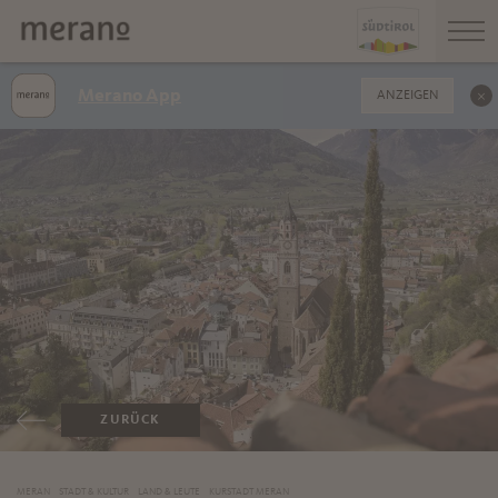
Merano App
ANZEIGEN
ZURÜCK
MERAN
STADT & KULTUR
LAND & LEUTE
KURSTADT MERAN