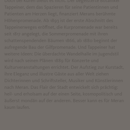
Doch bei Kuren bleibt es nicht. Der begeisterte Botaniker
Tappeiner, dem das Spazieren für seine Patientinnen und
Patienten am Herzen liegt, finanziert Merans berühmte
Höhenpromenade. Ab 1893 ist der erste Abschnitt des
Tappeinerweges eröffnet, die Kurpromenade war bereits
seit 1817 angelegt, die Sommerpromenade mit ihren
schattenspendenden Bäumen 1866, ab 1880 beginnt der
aufregende Bau der Gilfpromenade. Und Tappeiner hat
weitere Ideen: Die überdachte Wandelhalle im Jugendstil
wird nach seinen Plänen 1889 für Konzerte und
Kulturveranstaltungen errichtet. Der Aufstieg zur Kurstadt,
ihre Eleganz und illustre Gäste aus aller Welt ziehen
Dichterinnen und Schriftsteller, Musiker und Künstlerinnen
nach Meran. Das Flair der Stadt entwickelt sich prächtig:
heil- und erholsam auf der einen Seite, kosmopolitisch und
äußerst mondän auf der anderen. Besser kann es für Meran
kaum laufen.