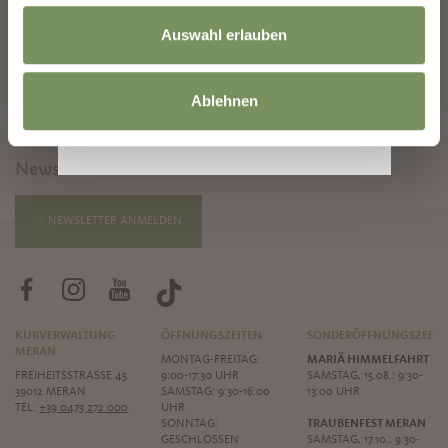
Auswahl erlauben
Ablehnen
BLEIB MIT UNS IN VERBINDUNG
News und Infos direkt in dein Postfach
NEWSLETTER ANMELDEN
KURVERWALTUNG
ÖFFNUNGSZEITEN
SONDERÖFFNUNGSZEITE
MERAN
MONTAG-FREITAG:
MARIÄ HIMMELFAHRT
FREIHEITSSTRASSE 45
9:00-17:30 UHR
SAMSTAG, 15.08.: 9:30-
39012 MERAN
SAMSTAG: 9:30-16:00
13:00 UHR
TEL.
+39 0473 272 000
UHR
SONNTAG:
TRAUBENFEST MERAN
GESCHLOSSEN
SAMSTAG, 17.10.: 9:30-