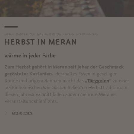
MERAN
STADT & KULTUR
DIE 5 JAHRESZEITEN IN MERAN
HERBST IN MERAN
HERBST IN MERAN
wärme in jeder Farbe
Zum Herbst gehört in Meran seit jeher der Geschmack
gerösteter Kastanien.
Herzhaftes Essen in geselliger
Runde und urigem Rahmen macht das
„
Törggelen
“
zu einer
bei Einheimischen wie Gästen beliebten Herbsttradition. In
diesen Jahresabschnitt fallen zudem mehrere Meraner
Veranstaltungshighlights.
MEHR LESEN
Ein Ereignis ist das alljährlich am dritten
Oktoberwochenende stattfindende Meraner
Traubenfest.
1886 erstmals abgehalten, bietet dieses