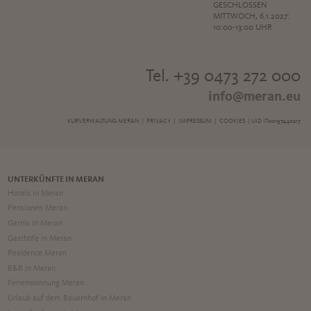
GESCHLOSSEN
MITTWOCH, 6.1.2027:
10:00-13:00 UHR
Tel. +39 0473 272 000
info@meran.eu
KURVERWALTUNG MERAN |
PRIVACY
|
IMPRESSUM
|
COOKIES
| UID IT00197440217
UNTERKÜNFTE IN MERAN
Hotels in Meran
Pensionen Meran
Garnis in Meran
Gasthöfe in Meran
Residence Meran
B&B in Meran
Ferienwohnung Meran
Urlaub auf dem Bauernhof in Meran