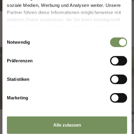
GEMEINSAM.
soziale Medien, Werbung und Analysen weiter. Unsere
Deine Meinung zählt. Scannen, teilen, bewegen.
Partner führen diese Informationen möglicherweise mit
weiteren Daten zusammen, die Sie ihnen bereitgestellt
haben oder die sie im Rahmen Ihrer Nutzung der Dienste
gesammelt haben.
Einwilligungsauswahl
Notwendig
Präferenzen
Statistiken
Marketing
DER MERANER MARKT
WEINKEL
Alle zulassen