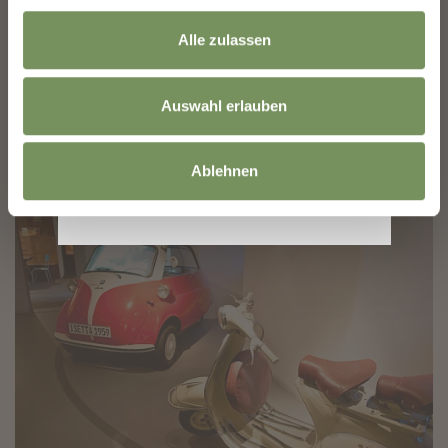
TRAUTTMANSDORFF
Sie gelten als eines der schönsten Gartenensembles Europas – und als
Alle zulassen
grüne Bühne der Vielfalt: Die Gärten von Schloss Trauttmansdorff
entführen euch auf eine ...
T
+39 0473 255600
Auswahl erlauben
info@trauttmansdorff.it
www.trauttmansdorff.it
MEHR LESEN
Ablehnen