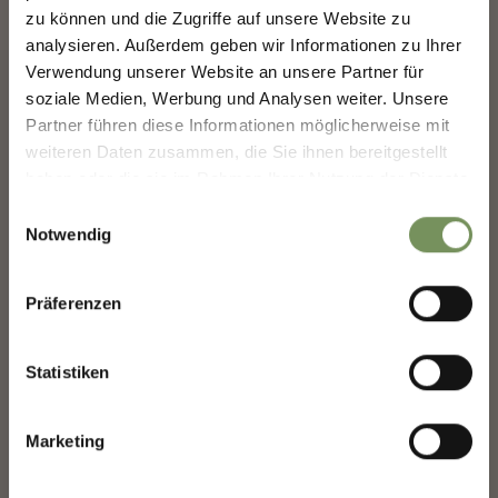
GESTALTEN — GEMEINSAM.
zu können und die Zugriffe auf unsere Website zu
analysieren. Außerdem geben wir Informationen zu Ihrer
MERANS ZUKUNFT GESTALTEN —
Verwendung unserer Website an unsere Partner für
GEMEINSAM.
soziale Medien, Werbung und Analysen weiter. Unsere
ÖFFNUNGSZEITEN
Deine Meinung zählt. Scannen, teilen, bewegen.
Partner führen diese Informationen möglicherweise mit
weiteren Daten zusammen, die Sie ihnen bereitgestellt
haben oder die sie im Rahmen Ihrer Nutzung der Dienste
gesammelt haben.
Einwilligungsauswahl
Notwendig
Präferenzen
Statistiken
Marketing
DIE GÄRTEN VON SCHLOSS