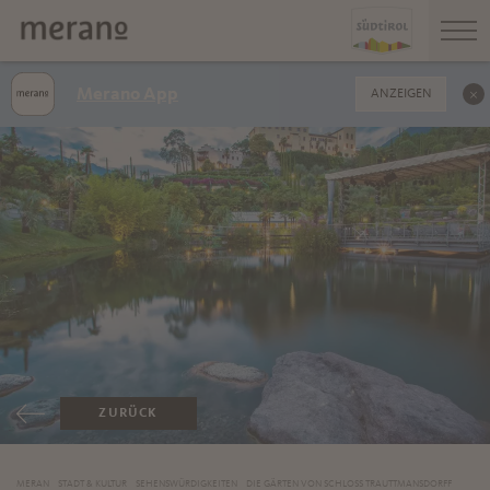
Merano App
ANZEIGEN
ZURÜCK
MERAN
STADT & KULTUR
SEHENSWÜRDIGKEITEN
DIE GÄRTEN VON SCHLOSS TRAUTTMANSDORFF