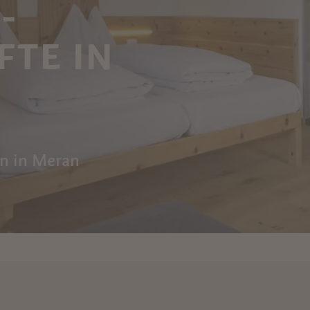
-
TE IN
n in Meran