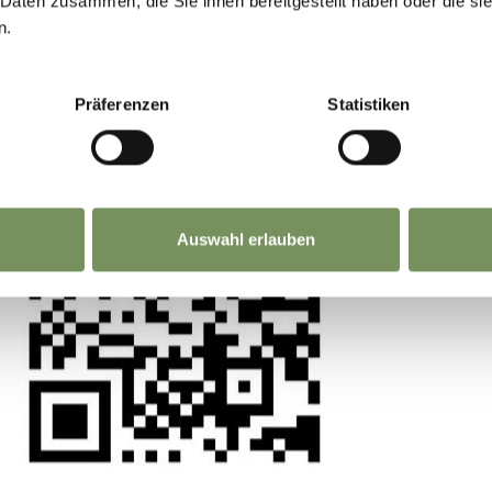
GEMEINSAM.
 Daten zusammen, die Sie ihnen bereitgestellt haben oder die s
n.
Deine Meinung zählt. Scannen, teilen, bewegen
Präferenzen
Statistiken
Auswahl erlauben