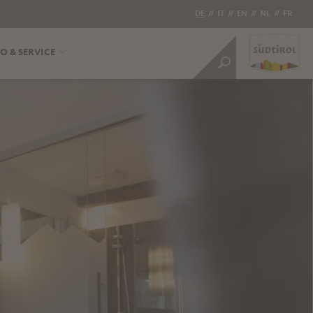
DE
//
IT
//
EN
//
NL
//
FR
O & SERVICE