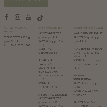
NEWSLETTER ANMELDEN
KURVERWALTUNG
ÖFFNUNGSZEITEN
SONDERÖFFNUNGSZEITE
MERAN
MONTAG-FREITAG:
MARIÄ HIMMELFAHRT
FREIHEITSSTRASSE 45
9:00-17:30 UHR
SAMSTAG, 15.08.: 9:30-
39012 MERAN
SAMSTAG: 9:30-16:00
13:00 UHR
TEL.
+39 0473 272 000
UHR
SONNTAG:
TRAUBENFEST MERAN
GESCHLOSSEN
SAMSTAG, 17.10.: 9:30-
16:00 UHR
AB MONTAG
SONNTAG, 18.10.: 9:30-
19.10.2026:
14:00 & 16:00-17:00
MONTAG-FREITAG:
UHR
9:00-17:00 UHR
SAMSTAG: 9:30-16:00
MERANO
UHR
WINEFESTIVAL
SONNTAG:
SAMSTAG, 7.11.: 9:30-
GESCHLOSSEN
16:00 UHR
SONNTAG, 8.11.: 9:30-
AB MONTAG 23.11.2026:
16:00 UHR
MONTAG-FREITAG:
9:00-17:00 UHR
SAMSTAG, 14. & 21.
SAMSTAG: 9:30-16:00
NOVEMBER 9:30-13:00