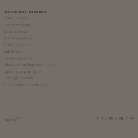
UNTERKÜNFTE IN MERAN
Hotels in Meran
Pensionen Meran
Garnis in Meran
Gasthöfe in Meran
Residence Meran
B&B in Meran
Ferienwohnung Meran
Urlaub auf dem Bauernhof in Meran
Jugendherberge in Meran
Campings in Meran
Barrierefreier Urlaub in Meran
DE
//
IT
//
EN
//
NL
//
FR