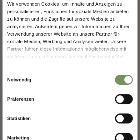
Wir verwenden Cookies, um Inhalte und Anzeigen zu
MERANS ZUKUNFT
personalisieren, Funktionen für soziale Medien anbieten
GESTALTEN — GEMEINSAM.
VORTEILSKARTEN
zu können und die Zugriffe auf unsere Website zu
analysieren. Außerdem geben wir Informationen zu Ihrer
MERANS ZUKUNFT GESTALTEN —
Verwendung unserer Website an unsere Partner für
GEMEINSAM.
soziale Medien, Werbung und Analysen weiter. Unsere
Deine Meinung zählt. Scannen, teilen, bewegen.
Partner führen diese Informationen möglicherweise mit
weiteren Daten zusammen, die Sie ihnen bereitgestellt
haben oder die sie im Rahmen Ihrer Nutzung der Dienste
gesammelt haben.
Einwilligungsauswahl
Notwendig
Präferenzen
Statistiken
RESPEKTVOLL UNTERWEGS: EIN LEITFADEN FÜR
REISENDE
Marketing