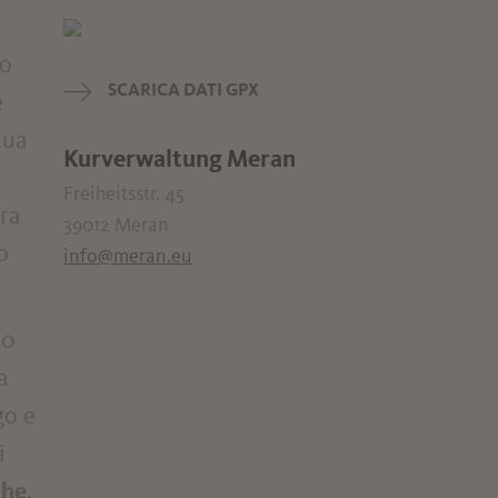
so
SCARICA DATI GPX
e
tua
Kurverwaltung Meran
l
Freiheitsstr. 45
ra
39012 Meran
o
info@meran.eu
50
a
go e
i
che
,