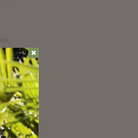
dde.
nte
✖
in
i in
a di
rare