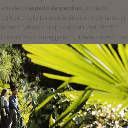
à termale un
aspetto da giardino
. Un ruolo
 giocato dalla favorevole posizione climatica di
onsente l’afflusso di aria calda dal sud, mentre
essa a nord protegge la città dalle correnti fre
diterraneo, permette la crescita di numerose pia
ll’Asia e dal Nord America, trasformando Merano 
ti della natura.
uo nome agli alberi che costeggiano il cammino e
bra, ma anche una piacevole frescura. Qui, immers
emplice luogo di riposo, si può respirare la stori
 anni d’oro del turismo termale – e lasciarsi ispi
niosamente bellezza, pace e storia.