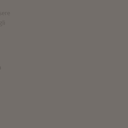
sere
gli
a