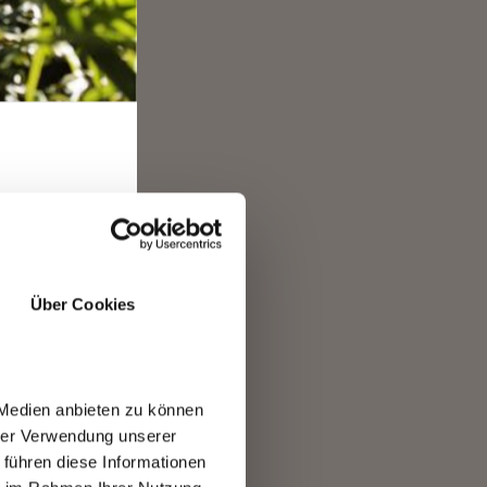
RO
 più
Über Cookies
ata
ta
ngo
 Medien anbieten zu können
hrer Verwendung unserer
 führen diese Informationen
li