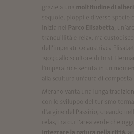
grazie a una
moltitudine di alber
sequoie, pioppi e diverse specie d
inizia nel
Parco Elisabetta
, un’ar
tranquillità e relax, ma custodis
dell’imperatrice austriaca Elisabe
1903 dallo scultore di Imst Herman
l’imperatrice seduta in un moment
alla scultura un’aura di composta 
Merano vanta una lunga tradizione 
con lo sviluppo del turismo termal
d’argine del Passirio, creando ne
relax, tra cui l’area verde che oggi
integrare la natura nella città
, a