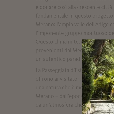
e donare così alla crescente citt
fondamentale in questo progetto è
Merano: l’ampia valle dell’Adige c
l’imponente gruppo montuoso del T
Questo clima mite, di tipo subme
provenienti dal Mediterraneo, da
un autentico paradiso per gli aman
La Passeggiata d’Estate deve il s
offrono ai visitatori non solo om
una natura che è molto più di un s
Merano – dall’epoca imperiale agli
da un’atmosfera che coniuga armo