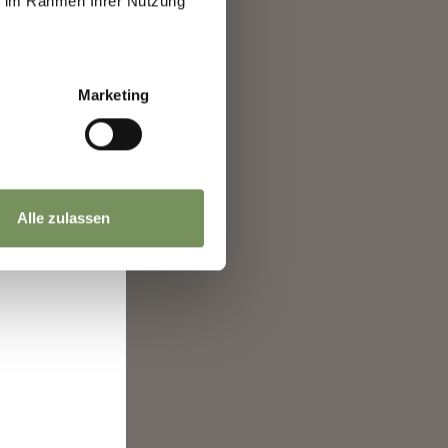
ie im Rahmen Ihrer Nutzung
a
Marketing
alle
 A
à
Alle zulassen
ntito
to