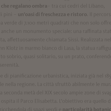
i che regalano ombra
– tra cui cedri del Libano,
i pini –
un’oasi di freschezza e ristoro
. Il percor
ea verde di 7.100 metri quadrati che non solo offr
ce anche un monumento speciale: una raffinata sta
tta, affettuosamente chiamata Sissi. Realizzata ne
n Klotz in marmo bianco di Lasa, la statua raffigu
o sobrio, quasi solitario, su un prato, conferend
serenità.
di pianificazione urbanistica, iniziata già nel 18
e nella regione. La città sfruttò abilmente le mur
lla seconda metà del XIX secolo ampie zone di sva
 ospita il Parco Elisabetta. L’obiettivo era quello d
rricchendola di spazi verdi e
particolarità botani