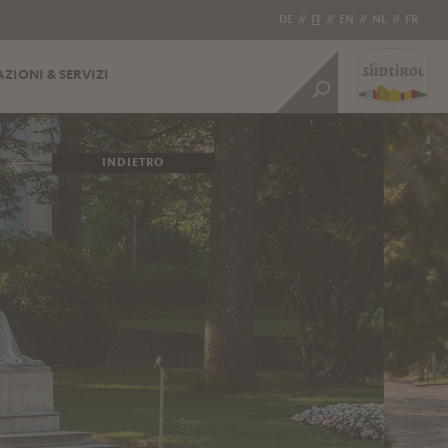
DE
//
IT
//
EN
//
NL
//
FR
ZIONI & SERVIZI
INDIETRO