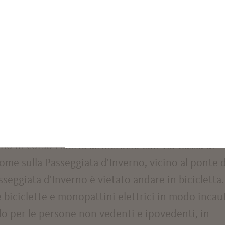
mune di Merano.
È inoltre possibile usufruire di po
fer, di fronte al parco Elisabetta.
anese si svolge in corso della Libertà superiore 
 ottobre), pertanto in questo periodo non è possi
i visualizzare i posti disponibili in tempo reale.
no in corso Libertà all'incrocio con via Cassa di
ome sulla Passeggiata d'Inverno, vicino al ponte d
sseggiata d'Inverno è vietato andare in bicicletta.
 biciclette e monopattini elettrici in modo incau
o per le persone non vedenti e ipovedenti, in