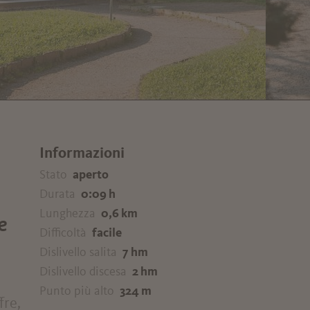
Informazioni
Stato
aperto
Durata
0:09 h
Lunghezza
0,6 km
e
Difficoltà
facile
Dislivello salita
7 hm
Dislivello discesa
2 hm
Punto più alto
324 m
fre,