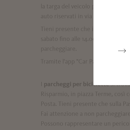
la targa del veicolo presso il Co
auto riservati in via Franz Innerho
Tieni presente che il Mercato Mer
sabato fino alle 14.00 (da marzo a
parcheggiare.
Tramite l'app "Car Park Finder" puo
I
parcheggi per biciclette
si trova
Risparmio, in piazza Terme, così c
Posta. Tieni presente che sulla Pa
Fai attenzione a non parcheggiare
Possono rappresentare un pericol