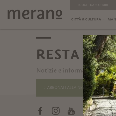
LUOGHI DA SCOPRIRE
CITTÀ & CULTURA
MANG
RESTA IN 
Notizie e informazioni diret
ABBONATI ALLA NEWSLETTER