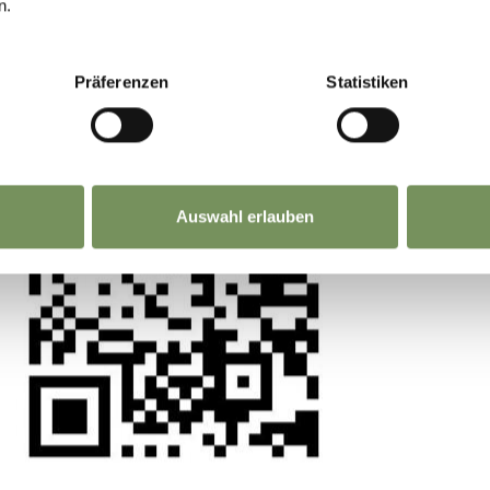
n.
VENE
La tua opinione conta. Scansiona, condividi, fai l
SABA
differenza.
GIOV
Präferenzen
Statistiken
VENE
MERC
Auswahl erlauben
TS
|
COOKIE
| UID IT00197440217