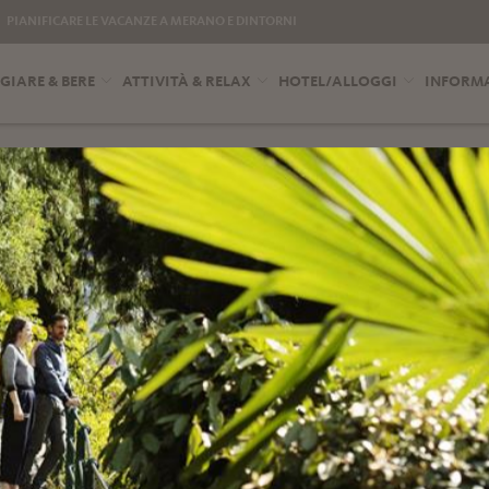
PIANIFICARE LE VACANZE A MERANO E DINTORNI
IARE & BERE
ATTIVITÀ & RELAX
HOTEL/ALLOGGI
INFORMA
CONTATTO CON N
tamente nella tua inbox