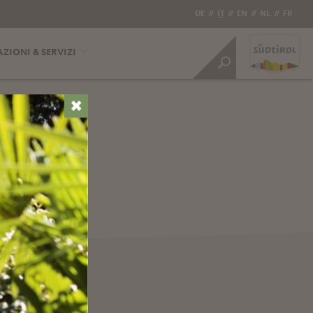
DE
//
IT
//
EN
//
NL
//
FR
ZIONI & SERVIZI
✖
OI