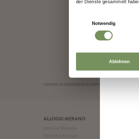
der Dienste gesammelt habe
Einwilligungsauswahl
Notwendig
Ablehnen
AZIENDA DI SOGGIORNO DI MERANO |
PRIVACY
|
CREDI
ALLOGGI MERANO
Hotel a Merano
Pensioni Merano