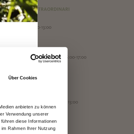
RI DI APERTURA STRAORDINARI
RAGOSTO
TO 15.08.: ORE 9:30-13:00
A DELL'UVA
TO 17.10.: ORE 9:30-16:00
NICA 18.10.: ORE 9:30-14:00 & 16:00-17:00
RO
ANO WINEFESTIVAL
Über Cookies
TO 7.11.: ORE 9:30-16:00
NICA 8.11.: ORE 9:30-16:00
TO 14 & 21 NOVEMBRE ORE 9:30-13:00
 Medien anbieten zu können
hrer Verwendung unserer
CATINI DI NATALE DI MERANO
 führen diese Informationen
EDÌ 8.12.: ORE 10:00-13:00
ie im Rahmen Ihrer Nutzung
EDÌ 24.12.: ORE 10:00-13:00