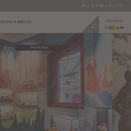
DE
//
IT
//
EN
//
NL
//
FR
ZIONI & SERVIZI
INDIETRO