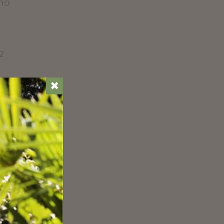
uno
z
✖
),