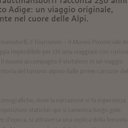
Trauttmansdorff racconta 250 anni
to Adige: un viaggio originale,
nte nel cuore delle Alpi.
tmansdorff, il Touriseum – il Museo Provinciale de
appa imperdibile per chi ama viaggiare con curiosi
 il museo accompagna il visitatore in un viaggio
storia del turismo alpino dalle prime carrozze de
scenografiche, dove la narrazione si fa esperienza
esposizioni statiche: qui si cammina lungo gole
ze d’epoca, si attraversa una replica della ferrovia