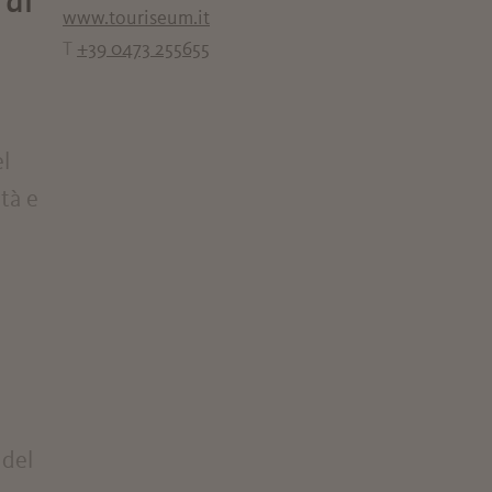
 di
www.touriseum.it
T
+39 0473 255655
l
tà e
i
 del