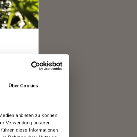
smo,
 sua
 una
si
RO
e
Über Cookies
 Medien anbieten zu können
hrer Verwendung unserer
 führen diese Informationen