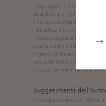
Il parcheggio principale di Trautt
disabilità da cui poter accedere fa
si trovano direttamente all’ingres
Fate attenzione a non parcheggiar
Possono rappresentare un pericol
quanto creano ostacoli per cammina
ingressi. Anche le persone in sedi
ostacolati da biciclette parcheggia
appositi parcheggi per biciclette.
Suggerimenti dell'auto
Un comportamento corretto e le bu