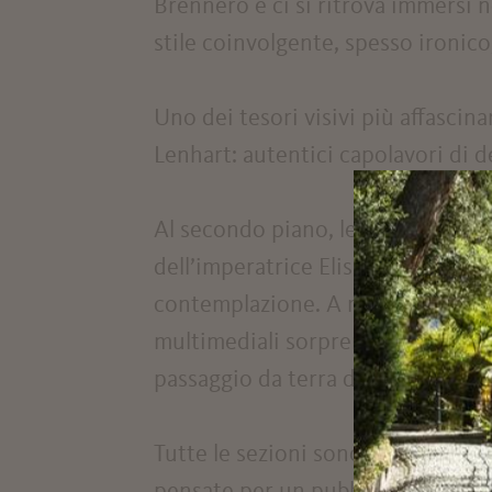
Brennero e ci si ritrova immersi 
stile coinvolgente, spesso ironico
Uno dei tesori visivi più affascin
Lenhart: autentici capolavori di 
Al secondo piano, le Stanze di Si
dell’imperatrice Elisabetta, che s
contemplazione. A rendere ancora
multimediali sorprendenti, in cui l
passaggio da terra di contadini a
Tutte le sezioni sono bilingui (ita