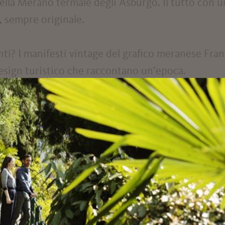
nella Merano termale degli Asburgo. Il tutto con 
, sempre originale.
anti? I manifesti vintage del grafico meranese Fran
design turistico che raccontano un’epoca.
ssi aprono una finestra sul mondo intimo
celse Trauttmansdorff come rifugio di cura e
 più dinamico il percorso museale, stazioni
e voci di viaggiatori e abitanti evocano il lento
 meta ambita dal turismo internazionale.
liano e tedesco, con ampie integrazioni in inglese