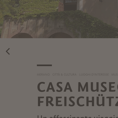
MERANO
CITTÀ & CULTURA
LUOGHI D’INTERESSE
MUSE
CASA MUSE
FREISCHÜT