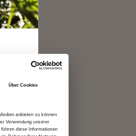
ano:
 di
anno
e
ù
RO
Über Cookies
 Medien anbieten zu können
o di
hrer Verwendung unserer
 führen diese Informationen