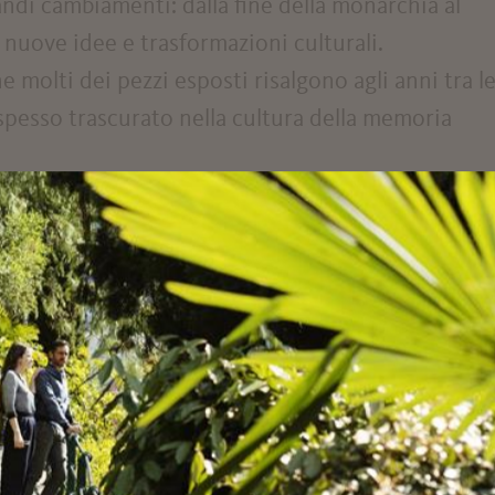
andi cambiamenti: dalla fine della monarchia al
e nuove idee e trasformazioni culturali.
 molti dei pezzi esposti risalgono agli anni tra l
pesso trascurato nella cultura della memoria
.000 oggetti originali, molti dei quali sono stati
ndo l’atmosfera di una residenza ancora viva.
date degli spazi abitativi”, dove i visitatori posso
studi e camere da letto, accompagnati dalle storie
sti ambienti.
bile una visita al museo, spicca l’enorme parco,
ulture nascoste, che offre un rifugio perfetto per 