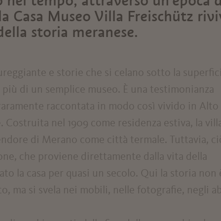
o nel tempo, attraverso un’epoca d
la Casa Museo Villa Freischütz rivi
della storia meranese.
eggiante e storie che si celano sotto la superfic
o più di un semplice museo. È una testimonianza
 raramente raccontata in modo così vivido in Alto
. Costruita nel 1909 come residenza estiva, la vill
endore di Merano come città termale. Tuttavia, ci
ione, che proviene direttamente dalla vita della
to la casa per quasi un secolo. Qui la storia non 
to, ma si svela nei mobili, nelle fotografie, negli ab