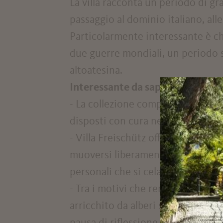
La villa racconta un periodo di gr
passaggio al dominio italiano, all
Particolarmente interessante è che
due guerre mondiali, un periodo s
altoatesina.
Interessante da sapere:
- La collezione comprende oltre 10
disposti con cura nella casa, crea
- Villa Freischütz offre “visite gui
muoversi liberamente tra saloni, 
personali che si celano dietro que
- Tra i motivi che rendono imperdi
arricchito da alberi secolari e sc