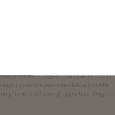
sta circa cinque minuti a piedi da Villa Freischütz
o posti auto riservati ai disabili. In più c'è un
ificio dell'ufficio postale in Piazza Fontana.
ovano di fronte a Villa Freischütz. Fate attenzione 
-scooter in modo incauto. Possono rappresentare
ti e ipovedenti, in quanto creano ostacoli per
tieri e trovare gli ingressi. Anche le persone in
asseggini possono essere ostacolati da biciclette
preghiamo di utilizzare gli appositi parcheggi pe