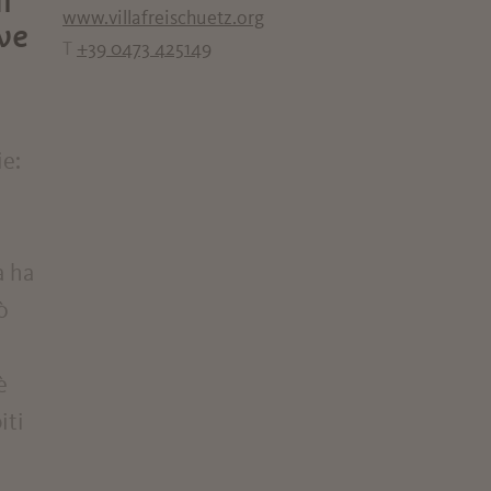
i
www.villafreischuetz.org
ve
T
+39 0473 425149
ie:
a ha
ò
è
iti