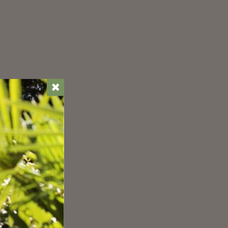
e
✖
no
una