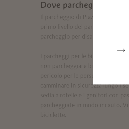
Dove parcheggiare
Il parcheggio di Piazza Fontana di
primo livello del parcheggio ci son
parcheggio per disabili dietro l'ed
I parcheggi per le biciclette si tr
non parcheggiare biciclette ed e
pericolo per le persone non veden
camminare in sicurezza lungo i sen
sedia a rotelle e i genitori con p
parcheggiate in modo incauto. Vi 
biciclette.