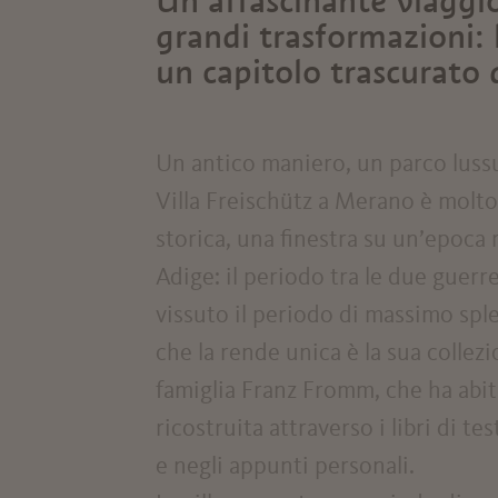
Un affascinante viaggi
grandi trasformazioni: 
un capitolo trascurato 
Un antico maniero, un parco lussur
Villa Freischütz a Merano è molt
storica, una finestra su un’epoca
Adige: il periodo tra le due guerre
vissuto il periodo di massimo spl
che la rende unica è la sua collez
famiglia Franz Fromm, che ha abita
ricostruita attraverso i libri di tes
e negli appunti personali.