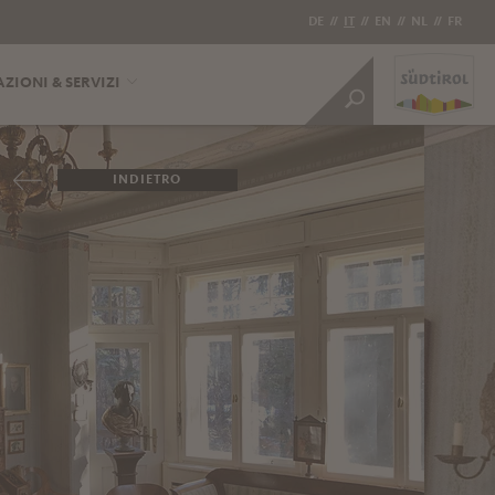
DE
//
IT
//
EN
//
NL
//
FR
ZIONI & SERVIZI
INDIETRO