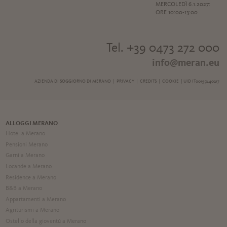
MERCOLEDÌ 6.1.2027:
ORE 10:00-13:00
Tel. +39 0473 272 000
info@meran.eu
AZIENDA DI SOGGIORNO DI MERANO |
PRIVACY
|
CREDITS
|
COOKIE
| UID IT00197440217
ALLOGGI MERANO
Hotel a Merano
Pensioni Merano
Garni a Merano
Locande a Merano
Residence a Merano
B&B a Merano
Appartamenti a Merano
Agriturismi a Merano
Ostello della gioventú a Merano