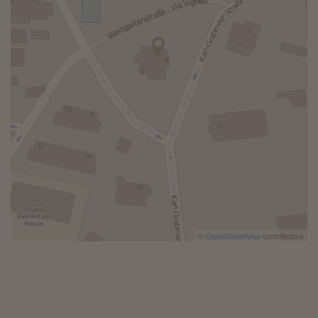
©
OpenStreetMap
contributors