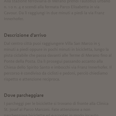
Alla stazione ferroviaria di Merano prendi l'autobus urbano
n. 1 o n. 4 e scendi alla fermata Parco Elisabetta in via
Cavour. Da lì raggiungi in due minuti a piedi la via Franz
Innerhofer.
Descrizione d'arrivo
Dal centro città puoi raggiungere Villa San Marco in 5
minuti a piedi oppure in pochi minuti in bicicletta, lungo la
pista ciclabile che passa davanti alle Terme di Merano fino al
Ponte della Posta. Da lì prosegui passando accanto alla
Chiesa dello Spirito Santo e imbocchi via Franz Innerhofer. Il
percorso è condiviso da ciclisti e pedoni, perciò chiediamo
rispetto e attenzione reciproca.
Dove parcheggiare
I parcheggi per le biciclette si trovano di fronte alla Clinica
St. Josef al Parco Marconi. Fate attenzione a non
parcheggiare biciclette ed e-scooter in modo incauto.