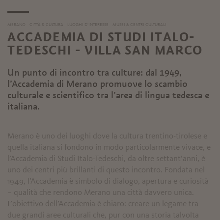
MERANO
CITTÀ & CULTURA
LUOGHI D’INTERESSE
MUSEI & CENTRI CULTURALI
ACCADEMIA DI STUDI ITALO-
TEDESCHI - VILLA SAN MARCO
Un punto di incontro tra culture: dal 1949,
l’Accademia di Merano promuove lo scambio
culturale e scientifico tra l’area di lingua tedesca e
italiana.
Merano è uno dei luoghi dove la cultura trentino-tirolese e
quella italiana si fondono in modo particolarmente vivace, e
l’Accademia di Studi Italo-Tedeschi, da oltre settant’anni, è
uno dei centri più brillanti di questo incontro. Fondata nel
1949, l’Accademia è simbolo di dialogo, apertura e curiosità
– qualità che rendono Merano una città davvero unica.
L’obiettivo dell’Accademia è chiaro: creare un legame tra
due grandi aree culturali che, pur con una storia talvolta