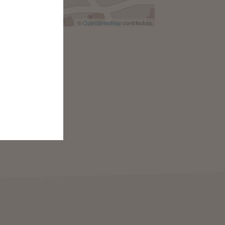
©
OpenStreetMap
contributors
OI