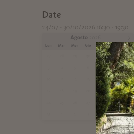
Date
24/07 - 30/10/2026 16:30 - 19:30
Agosto
Lun
Mar
Mer
Gio
Ven
Sab
Dom
27
28
29
30
31
1
2
3
4
5
6
7
8
9
10
11
12
13
14
15
16
17
18
19
20
21
22
23
24
25
26
27
28
29
30
31
1
2
3
4
5
6