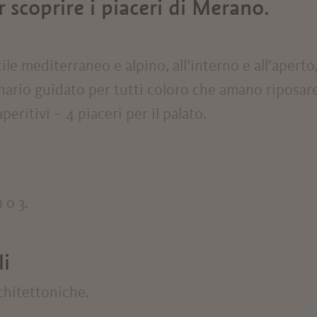
 scoprire i piaceri di Merano.
ile mediterraneo e alpino, all’interno e all’aperto
nario guidato per tutti coloro che amano riposar
peritivi – 4 piaceri per il palato.
 o 3.
li
chitettoniche.