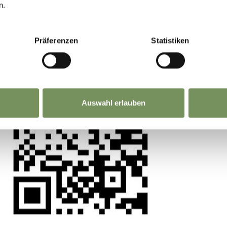
n.
La tua opinione conta. Scansiona, condividi, fai l
differenza.
Präferenzen
Statistiken
Auswahl erlauben