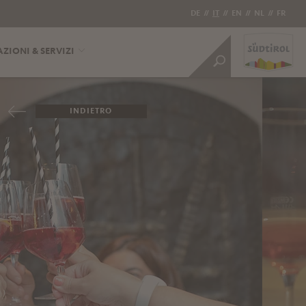
DE
//
IT
//
EN
//
NL
//
FR
ZIONI & SERVIZI
INDIETRO