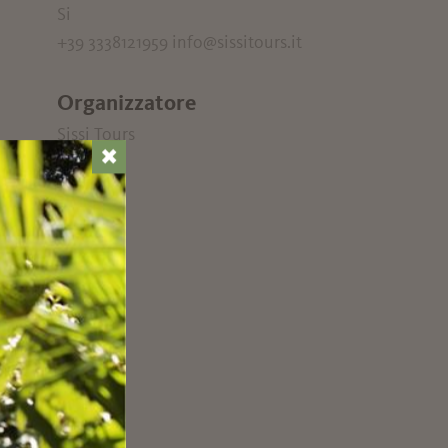
Si
+39 3338121959 info@sissitours.it
Organizzatore
Sissi Tours
✖