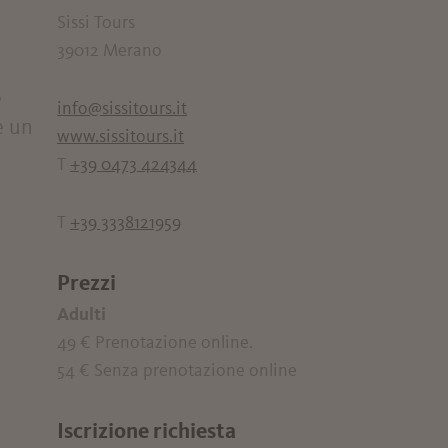
Sissi Tours
39012 Merano
,
info@sissitours.it
e un
www.sissitours.it
T
+39 0473 424344
T
+39 3338121959
Prezzi
Adulti
49 €
Prenotazione online.
54 €
Senza prenotazione online
Iscrizione richiesta