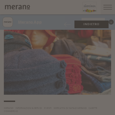
Merano App
VISUALIZZA
INDIETRO
MERANO
INFORMAZIONI & SERVIZI
EVENTI
MERCATINI DI NATALE MERANO
CASETTE
COMMERCIO