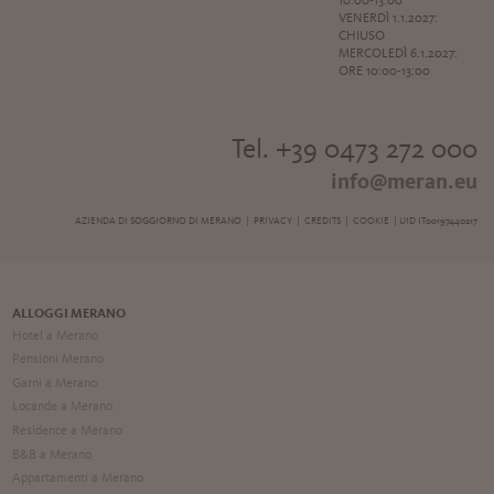
10:00-13:00
VENERDÌ 1.1.2027:
CHIUSO
MERCOLEDÌ 6.1.2027:
ORE 10:00-13:00
Tel. +39 0473 272 000
info@meran.eu
AZIENDA DI SOGGIORNO DI MERANO |
PRIVACY
|
CREDITS
|
COOKIE
| UID IT00197440217
ALLOGGI MERANO
Hotel a Merano
Pensioni Merano
Garni a Merano
Locande a Merano
Residence a Merano
B&B a Merano
Appartamenti a Merano