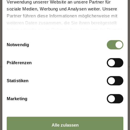
T
+39 333 9430383
MERANO.
Verwendung unserer Website an unsere Partner für
soziale Medien, Werbung und Analysen weiter. Unsere
La tua opinione conta. Scansiona, condividi, fai la
Partner führen diese Informationen möglicherweise mit
differenza.
weiteren Daten zusammen, die Sie ihnen bereitgestellt
haben oder die sie im Rahmen Ihrer Nutzung der Dienste
gesammelt haben.
IL CONTENUTO VI È STATO UTILE?
SÌ
NO
Einwilligungsauswahl
Notwendig
Präferenzen
Statistiken
+
Marketing
−
Alle zulassen