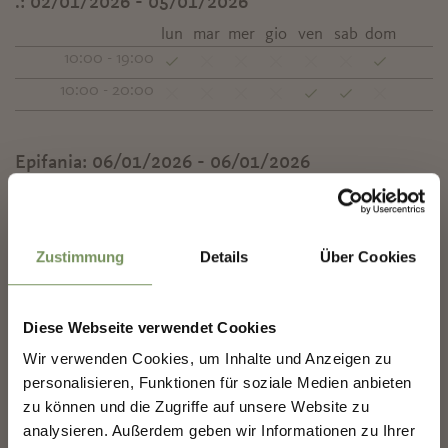
.:
02/01/2026 - 05/01/2026
lun
mar
mer
gio
ven
sab
dom
10:00 - 19:00
10:00 - 20:00
Epifania:
06/01/2026 - 06/01/2026
✖
lun
mar
mer
gio
ven
sab
dom
10:00 - 18:00
Zustimmung
Details
Über Cookies
Contatto
Filo – Creazioni Tessili
Diese Webseite verwendet Cookies
Passeggiata Lungo Passirio - Casetta 7
39012
Merano
COSTRUIAMO INSIEME IL
Wir verwenden Cookies, um Inhalte und Anzeigen zu
FUTURO DI MERANO.
personalisieren, Funktionen für soziale Medien anbieten
filo.meran@gmail.com
zu können und die Zugriffe auf unsere Website zu
mercatini.merano.eu
analysieren. Außerdem geben wir Informationen zu Ihrer
COSTRUIAMO INSIEME IL FUTURO DI