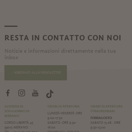
RESTA IN CONTATTO CON NOI
Notizie e informazioni direttamente nella tua
inbox
ABBONATI ALLA NEWSLETTER
AZIENDA DI
ORARI DI APERTURA
ORARI DI APERTURA
SOGGIORNO DI
STRAORDINARI
LUNEDÌ-VENERDÌ: ORE
MERANO
9:00-17:30
FERRAGOSTO
CORSO LIBERTÀ 45
SABATO: ORE 9:30-
SABATO 15.08.: ORE
39012 MERANO
16:00
9:30-13:00