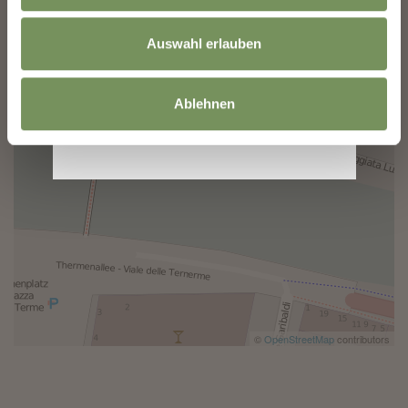
Auswahl erlauben
Ablehnen
©
OpenStreetMap
contributors