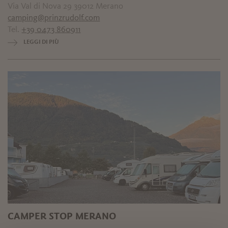
Via Val di Nova 29 39012 Merano
camping@prinzrudolf.com
Tel.
+39 0473 860911
LEGGI DI PIÙ
CAMPER STOP MERANO