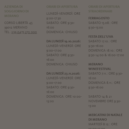
AZIENDA DI
ORARI DI APERTURA
ORARI DI APERTURA
SOGGIORNO DI
STRAORDINARI
LUNEDÌ-VENERDÌ: ORE
MERANO
9:00-17:30
FERRAGOSTO
CORSO LIBERTÀ 45
SABATO: ORE 9:30-
SABATO 15.08.: ORE
39012 MERANO
16:00
9:30-13:00
TEL.
+39 0473 272 000
DOMENICA: CHIUSO
FESTA DELL'UVA
DA LUNEDÌ 19.10.2026:
SABATO 17.10.: ORE
LUNEDÌ–VENERDÌ: ORE
9:30-16:00
9:00-17:00
DOMENICA 18.10.: ORE
SABATO: ORE 9:30-
9:30-14:00 & 16:00-17:00
16:00
DOMENICA: CHIUSO
MERANO
WINEFESTIVAL
DA LUNEDÌ 23.11.2026:
SABATO 7.11.: ORE 9:30-
LUNEDÌ–VENERDÌ: ORE
16:00
9:00-17:00
DOMENICA 8.11.: ORE
SABATO: ORE 9:30-
9:30-16:00
16:00
DOMENICA: ORE 10:00-
SABATO 14 & 21
13:00
NOVEMBRE ORE 9:30-
13:00
MERCATINI DI NATALE
DI MERANO
MARTEDÌ 8.12.: ORE