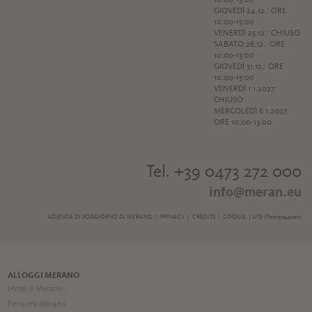
10:00-13:00
GIOVEDÌ 24.12.: ORE
10:00-13:00
VENERDÌ 25.12.: CHIUSO
SABATO 26.12.: ORE
10:00-13:00
GIOVEDÌ 31.12.: ORE
10:00-13:00
VENERDÌ 1.1.2027:
CHIUSO
MERCOLEDÌ 6.1.2027:
ORE 10:00-13:00
Tel. +39 0473 272 000
info@meran.eu
AZIENDA DI SOGGIORNO DI MERANO |
PRIVACY
|
CREDITS
|
COOKIE
| UID IT00197440217
ALLOGGI MERANO
Hotel a Merano
Pensioni Merano