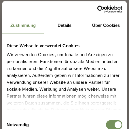
Via Lido 4 39012 Merano
✖
info@camperstopmerano.it
Tel.
+39 351 9454462
LEGGI DI PIÙ
Zustimmung
Details
Über Cookies
Diese Webseite verwendet Cookies
COSTRUIAMO INSIEME IL
Wir verwenden Cookies, um Inhalte und Anzeigen zu
FUTURO DI MERANO.
personalisieren, Funktionen für soziale Medien anbieten
zu können und die Zugriffe auf unsere Website zu
analysieren. Außerdem geben wir Informationen zu Ihrer
COSTRUIAMO INSIEME IL FUTURO DI
MERANO.
Verwendung unserer Website an unsere Partner für
soziale Medien, Werbung und Analysen weiter. Unsere
La tua opinione conta. Scansiona, condividi, fai la
Partner führen diese Informationen möglicherweise mit
differenza.
weiteren Daten zusammen, die Sie ihnen bereitgestellt
haben oder die sie im Rahmen Ihrer Nutzung der Dienste
gesammelt haben.
Einwilligungsauswahl
CAMPINGPLATZ
Notwendig