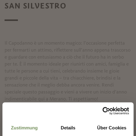
SAN SILVESTRO
Il Capodanno è un momento magico: l’occasione perfetta
per fermarti un attimo, riflettere sull’anno appena trascorso
e guardare con entusiasmo a ciò che il futuro ha in serbo
per te. È il momento ideale per riunirti con amici, famiglia e
tutte le persone a cui tieni, celebrando insieme le gioie
grandi e piccole della vita – tra chiacchiere, brindisi e la
sensazione che il meglio debba ancora venire. Rendi
speciale questo passaggio e vieni a vivere un inizio d’anno
indimenticabile qui a Merano. Ti aspettiamo!
✖
Zustimmung
Details
Über Cookies