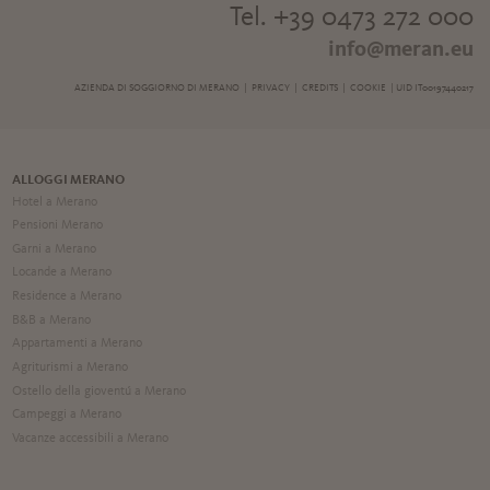
Tel. +39 0473 272 000
info@meran.eu
AZIENDA DI SOGGIORNO DI MERANO |
PRIVACY
|
CREDITS
|
COOKIE
| UID IT00197440217
ALLOGGI MERANO
Hotel a Merano
Pensioni Merano
Garni a Merano
Locande a Merano
Residence a Merano
B&B a Merano
Appartamenti a Merano
Agriturismi a Merano
Ostello della gioventú a Merano
Campeggi a Merano
Vacanze accessibili a Merano