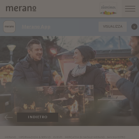
Merano App
VISUALIZZA
INDIETRO
MERANO
INFORMAZIONI & SERVIZI
EVENTI
MERCATINI DI NATALE MERANO
SAN SILVESTRO