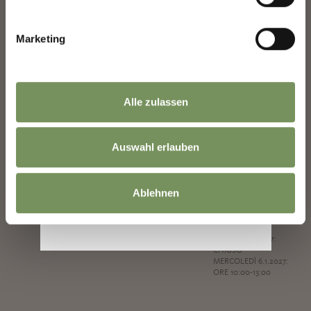
WINEFESTIVAL
DA LUNEDÌ 23.11.2026:
SABATO 7.11.: ORE 9:30-
LUNEDÌ–VENERDÌ: ORE
16:00
Marketing
9:00-17:00
DOMENICA 8.11.: ORE
SABATO: ORE 9:30-
9:30-16:00
16:00
DOMENICA: ORE 10:00-
SABATO 14 & 21
13:00
NOVEMBRE ORE 9:30-
13:00
Alle zulassen
MERCATINI DI NATALE
DI MERANO
MARTEDÌ 8.12.: ORE
Auswahl erlauben
10:00-13:00
GIOVEDÌ 24.12.: ORE
10:00-13:00
VENERDÌ 25.12.: CHIUSO
Ablehnen
SABATO 26.12.: ORE
10:00-13:00
GIOVEDÌ 31.12.: ORE
10:00-13:00
VENERDÌ 1.1.2027:
CHIUSO
MERCOLEDÌ 6.1.2027:
ORE 10:00-13:00