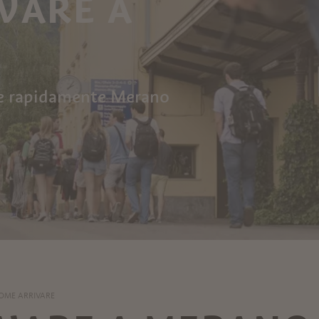
VARE A
re rapidamente Merano
OME ARRIVARE