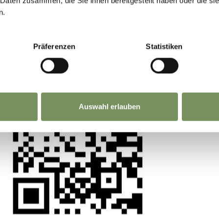
 Daten zusammen, die Sie ihnen bereitgestellt haben oder die s
n.
La tua opinione conta. Scansiona, condividi, fai l
differenza.
Präferenzen
Statistiken
Auswahl erlauben
NOLEGGIO AUTO
TA