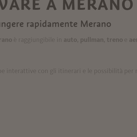
VARE A MERANO
iungere rapidamente Merano
rano
è raggiungibile in
auto
,
pullman
,
treno
e
ae
 interattive con gli itinerari e le possibilità pe