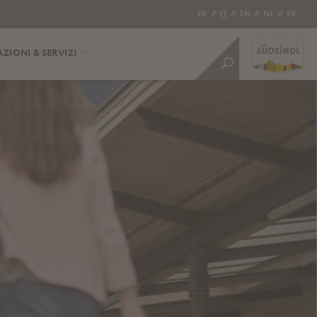
DE
//
IT
//
EN
//
NL
//
FR
ZIONI & SERVIZI