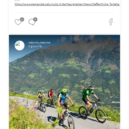
‼️‼️‼️
https://www.gemeinde.naturns.bz.it/de/Neuigkeiten/News/Oeffentliche_Toilette_am_Ra
3
0
naturns_naturno
6 giorni fa