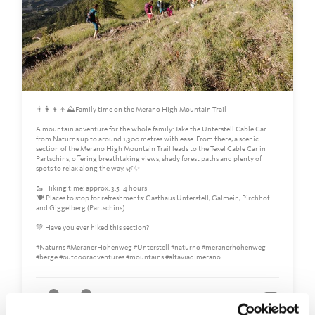
👨‍👩‍👧‍👦⛰️Family time on the Merano High Mountain Trail
A mountain adventure for the whole family: Take the Unterstell Cable Car
from Naturns up to around 1,300 metres with ease. From there, a scenic
section of the Merano High Mountain Trail leads to the Texel Cable Car in
Partschins, offering breathtaking views, shady forest paths and plenty of
spots to relax along the way. 🌿✨
🥾 Hiking time: approx. 3.5–4 hours
🍽️ Places to stop for refreshments: Gasthaus Unterstell, Galmein, Pirchhof
and Giggelberg (Partschins)
💚 Have you ever hiked this section?
#Naturns #MeranerHöhenweg #Unterstell #naturno #meranerhöhenweg
#berge #outdooradventures #mountains #altaviadimerano
0
0