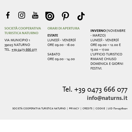
SOCIETÀ COOPERATIVA
ORARI DI APERTURA
INVERNO
(NOVEMBRE
TURISTICA NATURNO
ESTATE
- MARZO)
VIA MUNICIPIO 1
LUNEDÌ - VENERDÌ
LUNEDÌ - VENERDÌ
39025 NATURNO
ORE 09.00 - 18.00
ORE 09.00 – 12.00 E
TEL.
+39 0473 666 077
13.00 – 17.00
SABATO
L'UFFICIO TURISTICO
ORE 09.00 - 14.00
RIMANE CHIUSO
DOMENICA E GIORNI
FESTIVI.
Tel. +39 0473 666 077
info@naturns.it
SOCIETÀ COOPERATIVA TURISTICA NATURNO |
PRIVACY
|
CREDITS
|
COOKIE
| UID IT01125780211