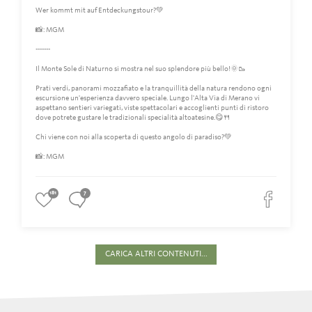
Wer kommt mit auf Entdeckungstour?💚
📸: MGM
-------
Il Monte Sole di Naturno si mostra nel suo splendore più bello!🌞🥾
Prati verdi, panorami mozzafiato e la tranquillità della natura rendono ogni
escursione un'esperienza davvero speciale. Lungo l'Alta Via di Merano vi
aspettano sentieri variegati, viste spettacolari e accoglienti punti di ristoro
dove potrete gustare le tradizionali specialità altoatesine.😋🍴
Chi viene con noi alla scoperta di questo angolo di paradiso?💚
📸: MGM
181
7
CARICA ALTRI CONTENUTI...