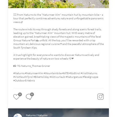
🚵‍♀️ From Naturns to the "Naturnser Alm" mountain hut by mountain bike – a
tour that perfectly combines adventure, nature and unforgettable panoramic
views.🌿
The route winds its way through shady forests and along scenic forest trails,
leading up to the "Naturnser Alm" mountain hut. With every metre of
elevation gained, breathtaking views of the majestic mountains of the Texel
Group Nature Park⛰️ unfold. At the top, you'll be rewarded with crisp
mountain air, delicious regional cuisine🍴and the peaceful atmosphere of the
South Tyrolean Alps.
A true highlight for everyone who wants to discover Naturns actively and
experience the beauty of nature on two wheels.🚵❤
📸: TG Naturns_Thomas Grüner
#Naturns #NaturnserAlm #Mountainbike #MTB #Südtirol #VisitNaturns
#VisitSouthTyrol #BikeHoliday #Aktivurlaub #Naturgenuss #Texelgruppe
#OutdoorErlebnis
0
0
Naturns I Naturno