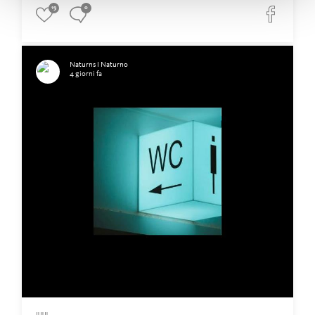
19
0
Naturns I Naturno
4 giorni fa