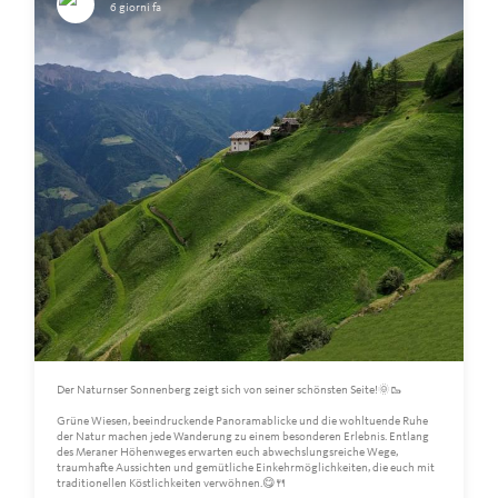
6 giorni fa
Der Naturnser Sonnenberg zeigt sich von seiner schönsten Seite!🌞🥾
Grüne Wiesen, beeindruckende Panoramablicke und die wohltuende Ruhe
der Natur machen jede Wanderung zu einem besonderen Erlebnis. Entlang
des Meraner Höhenweges erwarten euch abwechslungsreiche Wege,
traumhafte Aussichten und gemütliche Einkehrmöglichkeiten, die euch mit
traditionellen Köstlichkeiten verwöhnen.😋🍴