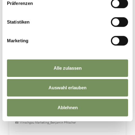
machen: Ein Glas Südtiroler Wein mit Blick auf die Berge, ein aromatischer
Präferenzen
Kaffee auf einer sonnigen Terrasse oder ein frisch gebackener Apfelstrudel
nach einer Wanderung. 🍎⛰️
In Naturns trifft gelebte Gastfreundschaft auf regionale Spezialitäten und
Statistiken
echte Genussmomente. Ob in gemütlichen Cafés, traditionellen Almhütten
oder einladenden Restaurants – hier wird jeder Augenblick zum
Geschmackserlebnis.
Was gehört für euch zu einem perfekten Genussmoment im Urlaub?💚
Marketing
📸: Vinschgau Marketing_Benjamin Pfitscher
-------
Puro piacere in Alto Adige!🥰
Alle zulassen
A volte sono i piccoli momenti a rendere una vacanza davvero
indimenticabile: un calice di vino altoatesino con vista sulle montagne, un
caffè aromatico su una terrazza soleggiata o un delizioso strudel di mele
appena sfornato dopo un'escursione. 🍎⛰️
Auswahl erlauben
A Naturno, l'autentica ospitalità si unisce alle specialità del territorio e a veri
momenti di gusto. Che sia in un accogliente caffè, in una tradizionale malga
o in un invitante ristorante, ogni istante si trasforma in un'esperienza da
assaporare.
Ablehnen
Qual è il vostro momento di gusto perfetto durante una vacanza?💚
📸: Vinschgau Marketing_Benjamin Pfitscher