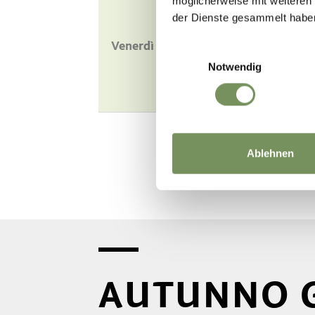
möglicherweise mit weiteren
23.10.
der Dienste gesammelt habe
ore 19.00
Venerdì
Wine & Dine
Einwilligungsauswahl
Galadinner
Notwendig
Hotel Prokulus****S
Ablehnen
AUTUNNO 