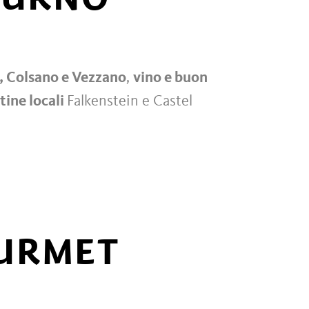
lo, Colsano e Vezzano
,
vino e buon
ntine locali
Falkenstein e Castel
URMET