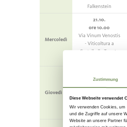
Falkenstein
21.10.
ore 10.00
Via Vinum Venostis
Mercoledì
- Viticoltura a
Castelbello Tenuta
Lehengut
22.10.
Zustimmung
ore 15.30
Viticoltura di
Giovedì
montagna
Diese Webseite verwendet 
Azienda Castel Juval
Wir verwenden Cookies, um I
Unterortl
und die Zugriffe auf unsere 
Website an unsere Partner fü