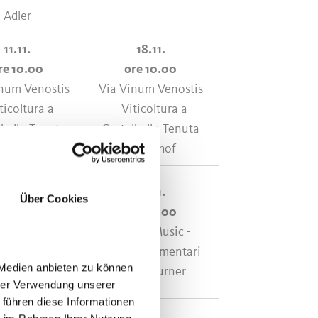
Adler
11.11.
18.11.
re 10.00
ore 10.00
num Venostis
Via Vinum Venostis
ticoltura a
- Viticoltura a
lbello Tenuta
Castelbello Tenuta
Rebhof
Befehlhof
12.11.
19.11.
Über Cookies
re 15.30
ore 19.00
icoltura di
Wine & Music -
ontagna
negozio alimentari
 Medien anbieten zu können
a Falkenstein
Unterthurner
hrer Verwendung unserer
 führen diese Informationen