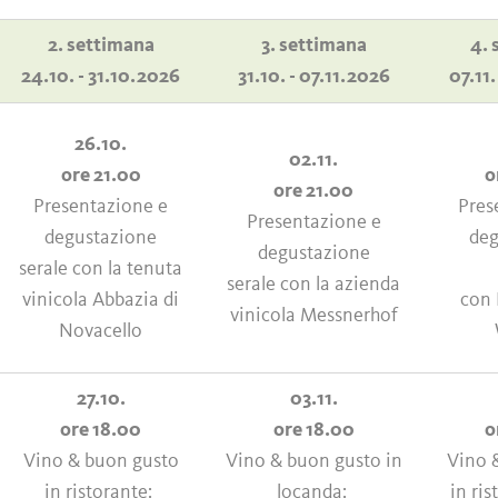
2. settimana
3. settimana
4. 
24.10. - 31.10.2026
31.10. - 07.11.2026
07.11.
26.10.
02.11.
ore 21.00
o
ore 21.00
Presentazione e
Pres
Presentazione e
degustazione
deg
degustazione
serale con la tenuta
serale con la azienda
vinicola Abbazia di
con 
vinicola Messnerhof
Novacello
27.10.
03.11.
ore 18.00
ore 18.00
o
Vino & buon gusto
Vino & buon gusto in
Vino 
in ristorante:
locanda:
in ri