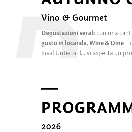
D
Vino & Gourmet
Degustazioni serali
con una canti
gusto in locanda
,
Wine & Dine
– 
Juval Unterortl… vi aspetta un pr
PROGRAMM
2026