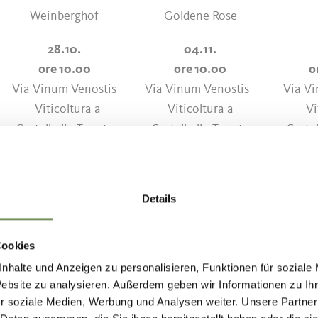
Weinberghof
Goldene Rose
28.10.
04.11.
ore 10.00
ore 10.00
o
Via Vinum Venostis
Via Vinum Venostis -
Via Vi
- Viticoltura a
Viticoltura a
- Vi
Castelbello Tenuta
Castelbello Tenuta
Caste
Köfelgut
Marinushof
05.11.
29.10.
Details
ore 15.30
ore 15.30
o
Viticoltura di
Viticoltura di
Vit
montagna
Cookies
montagna
m
Azienda Castel Juval
nhalte und Anzeigen zu personalisieren, Funktionen für soziale
Tenuta Falkenstein
Tenut
Unterortl
Website zu analysieren. Außerdem geben wir Informationen zu I
r soziale Medien, Werbung und Analysen weiter. Unsere Partner
30.10.
06.11.