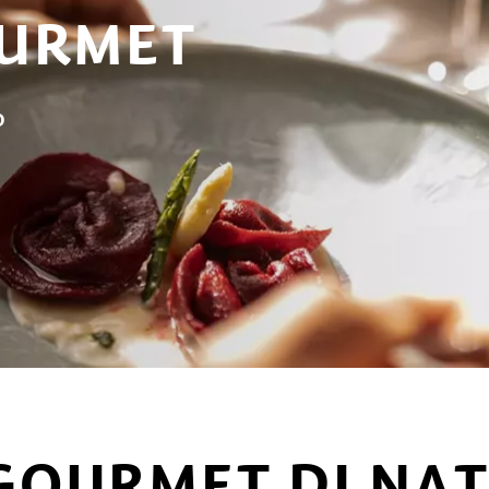
OURMET
o
GOURMET DI NA