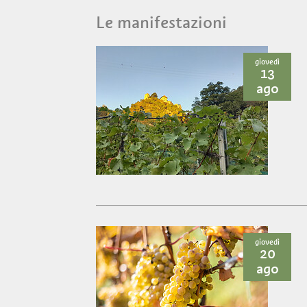
Le manifestazioni
giovedì
13
ago
giovedì
20
ago