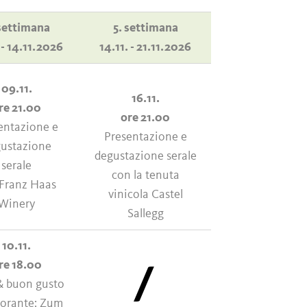
settimana
5. settimana
 - 14.11.2026
14.11. - 21.11.2026
09.11.
16.11.
re 21.00
ore 21.00
entazione e
Presentazione e
ustazione
degustazione serale
serale
con la tenuta
Franz Haas
vinicola Castel
Winery
Sallegg
10.11.
/
re 18.00
& buon gusto
storante: Zum