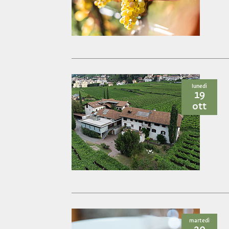
lunedì
19
ott
martedì