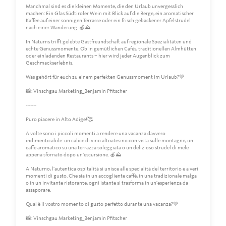
Manchmal sind es die kleinen Momente, die den Urlaub unvergesslich
machen: Ein Glas Südtiroler Wein mit Blick auf die Berge, ein aromatischer
Kaffee auf einer sonnigen Terrasse oder ein frisch gebackener Apfelstrudel
nach einer Wanderung. 🍎⛰️
In Naturns trifft gelebte Gastfreundschaft auf regionale Spezialitäten und
echte Genussmomente. Ob in gemütlichen Cafés, traditionellen Almhütten
oder einladenden Restaurants – hier wird jeder Augenblick zum
Geschmackserlebnis.
Was gehört für euch zu einem perfekten Genussmoment im Urlaub?💚
📸: Vinschgau Marketing_Benjamin Pfitscher
-------
Puro piacere in Alto Adige!🥰
A volte sono i piccoli momenti a rendere una vacanza davvero
indimenticabile: un calice di vino altoatesino con vista sulle montagne, un
caffè aromatico su una terrazza soleggiata o un delizioso strudel di mele
appena sfornato dopo un'escursione. 🍎⛰️
A Naturno, l'autentica ospitalità si unisce alle specialità del territorio e a veri
momenti di gusto. Che sia in un accogliente caffè, in una tradizionale malga
o in un invitante ristorante, ogni istante si trasforma in un'esperienza da
assaporare.
Qual è il vostro momento di gusto perfetto durante una vacanza?💚
📸: Vinschgau Marketing_Benjamin Pfitscher