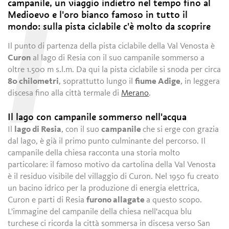
campanile, un viaggio indietro nel tempo fino al
Medioevo e l'oro bianco famoso in tutto il
I
mondo: sulla pista ciclabile c'è molto da scoprire
Il punto di partenza della pista ciclabile della Val Venosta è
Curon
al lago di Resia con il suo campanile sommerso a
oltre 1.500 m s.l.m. Da qui la pista ciclabile si snoda per circa
80 chilometri
, soprattutto lungo il
fiume Adige
, in leggera
discesa fino alla città termale di
Merano
.
Il lago con campanile sommerso nell'acqua
Il
lago di Resia
, con il suo
campanile
che si erge con grazia
dal lago, è già il primo punto culminante del percorso. Il
campanile della chiesa racconta una storia molto
particolare: il famoso motivo da cartolina della Val Venosta
è il residuo visibile del villaggio di Curon. Nel 1950 fu creato
un bacino idrico per la produzione di energia elettrica,
Curon e parti di Resia
furono allagate
a questo scopo.
L'immagine del campanile della chiesa nell'acqua blu
turchese ci ricorda la città sommersa in discesa verso San