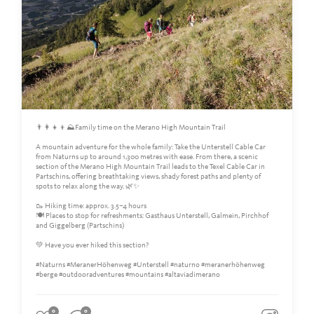
👨‍👩‍👧‍👦⛰️Family time on the Merano High Mountain Trail
A mountain adventure for the whole family: Take the Unterstell Cable Car
from Naturns up to around 1,300 metres with ease. From there, a scenic
section of the Merano High Mountain Trail leads to the Texel Cable Car in
Partschins, offering breathtaking views, shady forest paths and plenty of
spots to relax along the way. 🌿✨
🥾 Hiking time: approx. 3.5–4 hours
🍽️ Places to stop for refreshments: Gasthaus Unterstell, Galmein, Pirchhof
and Giggelberg (Partschins)
💚 Have you ever hiked this section?
#Naturns #MeranerHöhenweg #Unterstell #naturno #meranerhöhenweg
#berge #outdooradventures #mountains #altaviadimerano
0
0