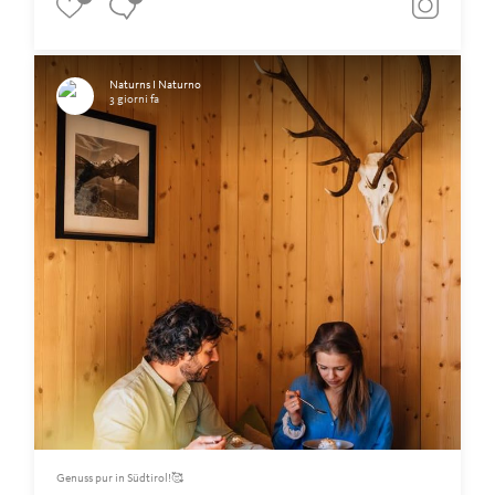
Naturns I Naturno
3 giorni fa
Genuss pur in Südtirol!🥰