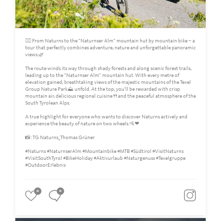
🚵‍♀️ From Naturns to the "Naturnser Alm" mountain hut by mountain bike – a
tour that perfectly combines adventure, nature and unforgettable panoramic
views.🌿
The route winds its way through shady forests and along scenic forest trails,
leading up to the "Naturnser Alm" mountain hut. With every metre of
elevation gained, breathtaking views of the majestic mountains of the Texel
Group Nature Park⛰️ unfold. At the top, you'll be rewarded with crisp
mountain air, delicious regional cuisine🍴and the peaceful atmosphere of the
South Tyrolean Alps.
A true highlight for everyone who wants to discover Naturns actively and
experience the beauty of nature on two wheels.🚵❤
📸: TG Naturns_Thomas Grüner
#Naturns #NaturnserAlm #Mountainbike #MTB #Südtirol #VisitNaturns
#VisitSouthTyrol #BikeHoliday #Aktivurlaub #Naturgenuss #Texelgruppe
#OutdoorErlebnis
0
0