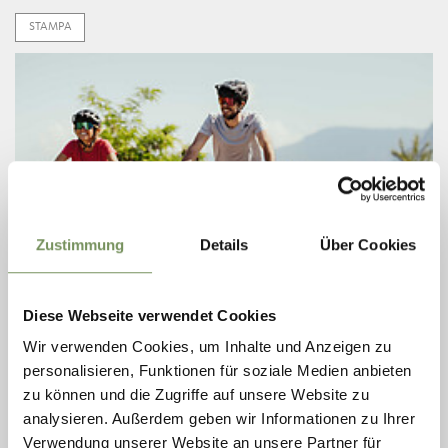
STAMPA
Zustimmung
Details
Über Cookies
Diese Webseite verwendet Cookies
martedì
Wir verwenden Cookies, um Inhalte und Anzeigen zu
11
personalisieren, Funktionen für soziale Medien anbieten
ago
Naturno
zu können und die Zugriffe auf unsere Website zu
09:30
analysieren. Außerdem geben wir Informationen zu Ihrer
+ altre date
Verwendung unserer Website an unsere Partner für