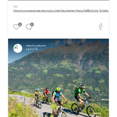
‼️‼️‼️
https://www.gemeinde.naturns.bz.it/de/Neuigkeiten/News/Oeffentliche_Toilette_am_Ra
3
0
naturns_naturno
5 giorni fa