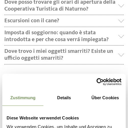
Dove posso trovare gli orari di apertura della
Ricerca alloggi
Cooperativa Turistica di Naturno?
Escursioni con il cane?
Imposta di soggiorno: quando è stata
introdotta e per che cosa verrá impiegata?
Dove trovo i miei oggetti smarriti? Esiste un
ufficio oggetti smarriti?
SCOPRI NATURNO & PLAUS
Zustimmung
Details
Über Cookies
Diese Webseite verwendet Cookies
Wir verwenden Cookies, um Inhalte und Anzeigen zu