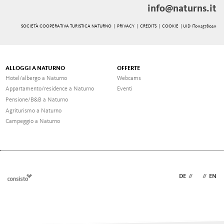
info@naturns.it
SOCIETÀ COOPERATIVA TURISTICA NATURNO |
PRIVACY
|
CREDITS
|
COOKIE
| UID IT01125780211
ALLOGGI A NATURNO
OFFERTE
Hotel/albergo a Naturno
Webcams
Appartamento/residence a Naturno
Eventi
Pensione/B&B a Naturno
Agriturismo a Naturno
Campeggio a Naturno
DE
//
IT
//
EN