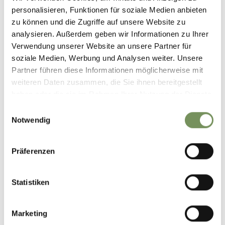
personalisieren, Funktionen für soziale Medien anbieten
zu können und die Zugriffe auf unsere Website zu
SCOPRIRE L'ALTO ADIGE
analysieren. Außerdem geben wir Informationen zu Ihrer
CON CANE
MANIFESTAZIONI
Verwendung unserer Website an unsere Partner für
soziale Medien, Werbung und Analysen weiter. Unsere
Partner führen diese Informationen möglicherweise mit
weiteren Daten zusammen, die Sie ihnen bereitgestellt
haben oder die sie im Rahmen Ihrer Nutzung der Dienste
gesammelt haben.
Einwilligungsauswahl
Notwendig
ALPENPLUS ÖTZI
TRAILRUN
Präferenzen
Statistiken
PRENOTA LA TUA VACANZA A
Marketing