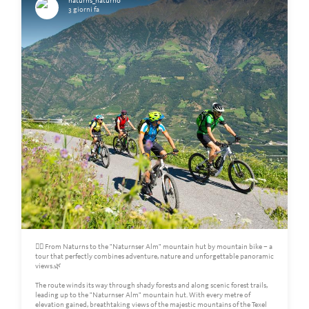
naturns_naturno
3 giorni fa
🚵‍♀️ From Naturns to the "Naturnser Alm" mountain hut by mountain bike – a
tour that perfectly combines adventure, nature and unforgettable panoramic
views.🌿
The route winds its way through shady forests and along scenic forest trails,
leading up to the "Naturnser Alm" mountain hut. With every metre of
elevation gained, breathtaking views of the majestic mountains of the Texel