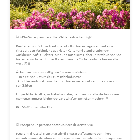
🌺✨Ein Gartenparadies voller Vielfalt entdecken!✨🌿
Die Gärten von Schloss Trauttmansdorff in Meran begeistern mit einer
einzigartigen Verbindung aus Natur, Kultur und atemberaubenden
Ausblicken. Auf 12 Hektar Fläche und mit einem Höhenunterschied von 100
Metern erwarten euch über 80 faszinierende Gartenlandschaften aus aller
Welt. 🌎🌸
🚍 Bequem und nachhaltig von Naturns erreichbar:
- Linie 261 von Naturns bis zum Bahnhof Meran
- Anschließend direkt vom Bahnhof Meran weiter mit der Linie 1 oder 4 zu
den Gärten
Ein perfekter Ausflug für Naturliebhaber, Familien und alle, die besondere
Momente inmitten blühender Landschaften genießen möchten.💚
📸: IDM Südtirol_Alex Filz
------
🌺✨Scoprite un paradiso botanico ricco di varietà!✨🌿
I Giardini di Castel Trauttmansdorff a Merano affascinano con il loro
connubio unico di natura, cultura e panorami mozzafiato. Su una superficie