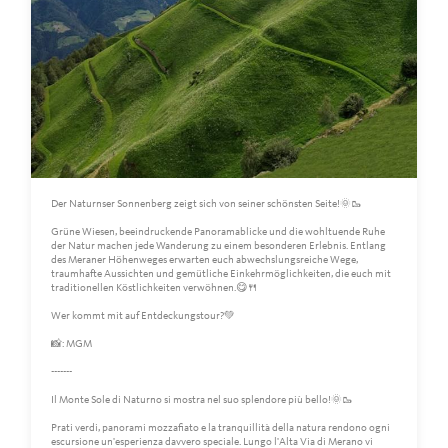
Der Naturnser Sonnenberg zeigt sich von seiner schönsten Seite!🌞🥾
Grüne Wiesen, beeindruckende Panoramablicke und die wohltuende Ruhe
der Natur machen jede Wanderung zu einem besonderen Erlebnis. Entlang
des Meraner Höhenweges erwarten euch abwechslungsreiche Wege,
traumhafte Aussichten und gemütliche Einkehrmöglichkeiten, die euch mit
traditionellen Köstlichkeiten verwöhnen.😋🍴
Wer kommt mit auf Entdeckungstour?💚
📸: MGM
-------
Il Monte Sole di Naturno si mostra nel suo splendore più bello!🌞🥾
Prati verdi, panorami mozzafiato e la tranquillità della natura rendono ogni
escursione un'esperienza davvero speciale. Lungo l'Alta Via di Merano vi