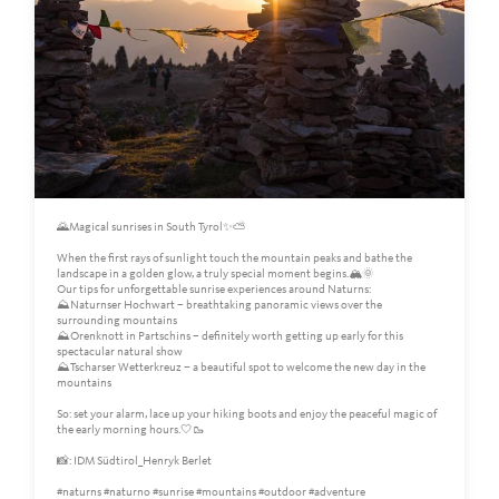
🌄Magical sunrises in South Tyrol✨⛅️
When the first rays of sunlight touch the mountain peaks and bathe the
landscape in a golden glow, a truly special moment begins.🏔️🌞
Our tips for unforgettable sunrise experiences around Naturns:
⛰️Naturnser Hochwart – breathtaking panoramic views over the
surrounding mountains
⛰️Orenknott in Partschins – definitely worth getting up early for this
spectacular natural show
⛰️Tscharser Wetterkreuz – a beautiful spot to welcome the new day in the
mountains
So: set your alarm, lace up your hiking boots and enjoy the peaceful magic of
the early morning hours.🤍🥾
📸: IDM Südtirol_Henryk Berlet
#naturns #naturno #sunrise #mountains #outdoor #adventure