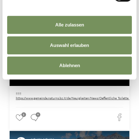
Alle zulassen
Auswahl erlauben
Ablehnen
‼️‼️‼️
https://www.gemeinde.naturns.bz.it/de/Neuigkeiten/News/Oeffentliche_Toilette_am_Ra
3
0