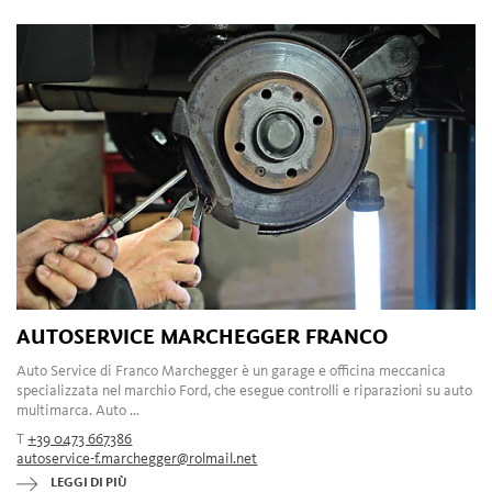
AUTOSERVICE MARCHEGGER FRANCO
Auto Service di Franco Marchegger è un garage e officina meccanica
specializzata nel marchio Ford, che esegue controlli e riparazioni su auto
multimarca. Auto ...
T
+39 0473 667386
autoservice-f.marchegger@rolmail.net
LEGGI DI PIÙ