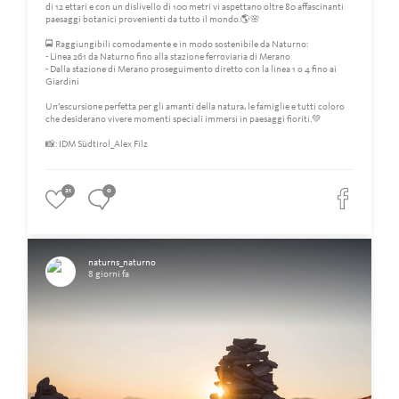
di 12 ettari e con un dislivello di 100 metri vi aspettano oltre 80 affascinanti
paesaggi botanici provenienti da tutto il mondo.🌎🌸
🚍 Raggiungibili comodamente e in modo sostenibile da Naturno:
- Linea 261 da Naturno fino alla stazione ferroviaria di Merano
- Dalla stazione di Merano proseguimento diretto con la linea 1 o 4 fino ai
Giardini
Un’escursione perfetta per gli amanti della natura, le famiglie e tutti coloro
che desiderano vivere momenti speciali immersi in paesaggi fioriti.💚
📸: IDM Südtirol_Alex Filz
21
0
naturns_naturno
8 giorni fa