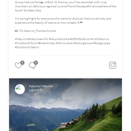
Group Nature Park⛰️ unfold. At the top, you'll be rewarded with crisp
mountain air, delicious regional cuisine🍴and the peaceful atmosphere of the
South Tyrolean Alps.
A true highlight for everyone who wants to discover Naturns actively and
experience the beauty of nature on two wheels.🚵❤
📸: TG Naturns_Thomas Grüner
#Naturns #NaturnserAlm #Mountainbike #MTB #Südtirol #VisitNaturns
#VisitSouthTyrol #BikeHoliday #Aktivurlaub #Naturgenuss #Texelgruppe
#OutdoorErlebnis
0
0
Naturns I Naturno
4 giorni fa