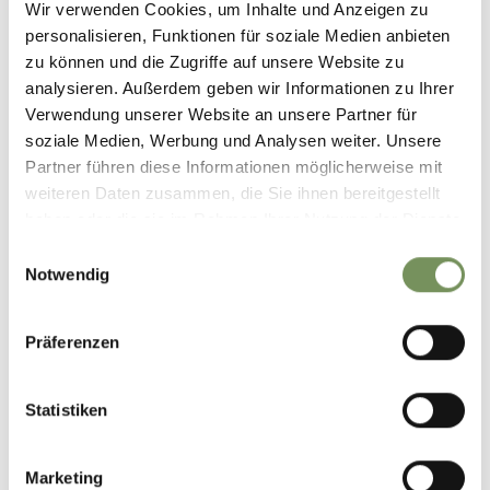
Wir verwenden Cookies, um Inhalte und Anzeigen zu
personalisieren, Funktionen für soziale Medien anbieten
zu können und die Zugriffe auf unsere Website zu
analysieren. Außerdem geben wir Informationen zu Ihrer
Verwendung unserer Website an unsere Partner für
soziale Medien, Werbung und Analysen weiter. Unsere
COSA VEDERE A
NATURNO E DINTORNI
Partner führen diese Informationen möglicherweise mit
weiteren Daten zusammen, die Sie ihnen bereitgestellt
haben oder die sie im Rahmen Ihrer Nutzung der Dienste
gesammelt haben.
Einwilligungsauswahl
Notwendig
SEGUITECI SUI NOSTRI
Präferenzen
SOCIAL MEDIA
Statistiken
Naturns I Naturno
Ieri
Marketing