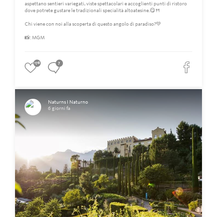
aspettano sentieri variegati, viste spettacolari e accoglienti punti di ristoro
dove potrete gustare le tradizionali specialità altoatesine.😋🍴
Chi viene con noi alla scoperta di questo angolo di paradiso?💚
📸: MGM
178
7
Naturns I Naturno
6 giorni fa