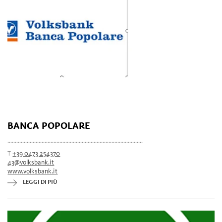
BANCA POPOLARE
...........................................................................................
T
+39 0473 254370
43@volksbank.it
www.volksbank.it
LEGGI DI PIÙ