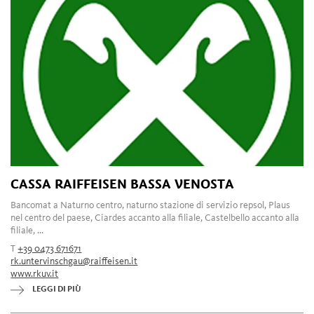
CASSA RAIFFEISEN BASSA VENOSTA
Bancomat a Naturno centro, naturno stazione di servizio repsol, Plaus
nel centro del paese, Ciardes accanto alla filiale, Castelbello accanto alla
filiale, ...
T
+39 0473 671671
rk.untervinschgau@raiffeisen.it
www.rkuv.it
LEGGI DI PIÙ