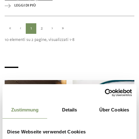
LEGGI DI PIÙ
«
‹
1
2
›
»
10 elementi su 2 pagine, visualizzati 1-8
Zustimmung
Details
Über Cookies
NEGOZI A NATURNO &
PLAUS
MEDICI E FARMACIE
Diese Webseite verwendet Cookies