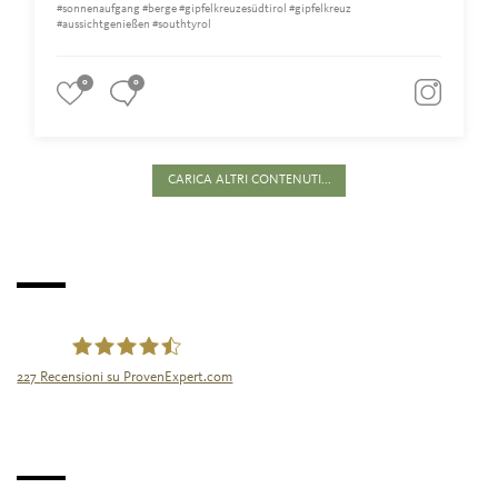
#sonnenaufgang #berge #gipfelkreuzesüdtirol #gipfelkreuz
#aussichtgenießen #southtyrol
0
0
CARICA ALTRI CONTENUTI...
227
Recensioni su ProvenExpert.com
Tourismusgenossenschaft Naturns