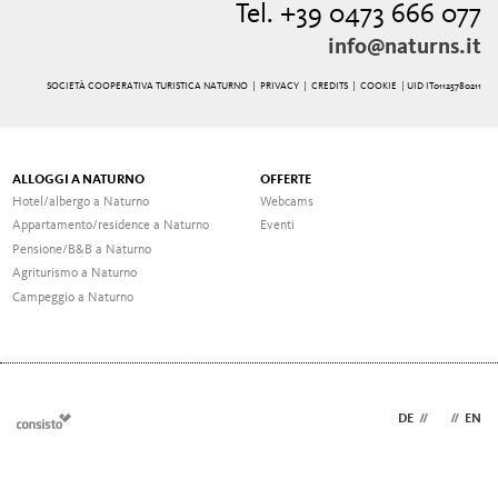
Tel. +39 0473 666 077
info@naturns.it
SOCIETÀ COOPERATIVA TURISTICA NATURNO |
PRIVACY
|
CREDITS
|
COOKIE
| UID IT01125780211
ALLOGGI A NATURNO
OFFERTE
Hotel/albergo a Naturno
Webcams
Appartamento/residence a Naturno
Eventi
Pensione/B&B a Naturno
Agriturismo a Naturno
Campeggio a Naturno
DE
//
IT
//
EN