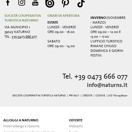
SOCIETÀ COOPERATIVA
ORARI DI APERTURA
INVERNO
(NOVEMBRE
TURISTICA NATURNO
ESTATE
- MARZO)
VIA MUNICIPIO 1
LUNEDÌ - VENERDÌ
LUNEDÌ - VENERDÌ
39025 NATURNO
ORE 09.00 - 18.00
ORE 09.00 – 12.00 E
TEL.
+39 0473 666 077
13.00 – 17.00
SABATO
L'UFFICIO TURISTICO
ORE 09.00 - 14.00
RIMANE CHIUSO
DOMENICA E GIORNI
FESTIVI.
Tel. +39 0473 666 077
info@naturns.it
SOCIETÀ COOPERATIVA TURISTICA NATURNO |
PRIVACY
|
CREDITS
|
COOKIE
| UID IT01125780211
ALLOGGI A NATURNO
OFFERTE
Hotel/albergo a Naturno
Webcams