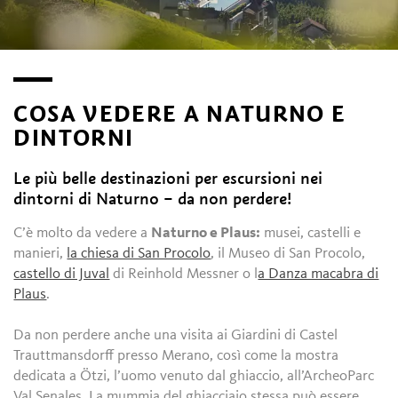
COSA VEDERE A NATURNO E
DINTORNI
Le più belle destinazioni per escursioni nei
dintorni di Naturno – da non perdere!
C’è molto da vedere a
Naturno e Plaus:
musei, castelli e
manieri,
la chiesa di San Procolo
, il Museo di San Procolo,
castello di Juval
di Reinhold Messner o l
a Danza macabra di
Plaus
.
Da non perdere anche una visita ai Giardini di Castel
Trauttmansdorff presso Merano, così come la mostra
dedicata a Ötzi, l’uomo venuto dal ghiaccio, all’ArcheoParc
Val Senales. La mummia del ghiacciaio stessa può essere