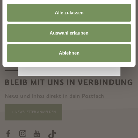
Alle zulassen
©
OpenStreetMap
contributors
Auswahl erlauben
Ablehnen
BLEIB MIT UNS IN VERBINDUNG
News und Infos direkt in dein Postfach
NEWSLETTER ANMELDEN