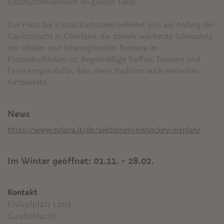
Eisschützenvereinen im ganzen Land.
Der Platz der Eisstockschützen befindet sich am Anfang der
Gaulschlucht in Oberlana, die damals wie heute Schauplatz
der lokalen und interregionalen Turniere im
Eisstockschießen ist. Regelmäßige Treffen, Turniere und
Feste sorgen dafür, dass diese Tradition auch weiterhin
fortbesteht.
News
https://www.svlana.it/de/sektionen/eishockey/eisplan/
Im Winter geöffnet:
01.11. - 28.02.
Kontakt
Eislaufplatz Lana
Gaulschlucht