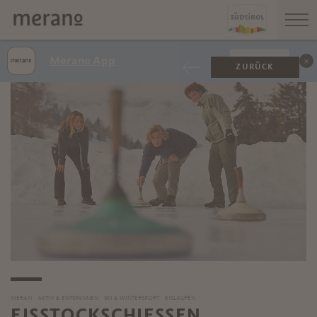
Merano App
ANZEIGEN
ZURÜCK
MERAN
AKTIV & ENTSPANNEN
SKI & WINTERSPORT
EISLAUFEN
EISSTOCKSCHIESSEN