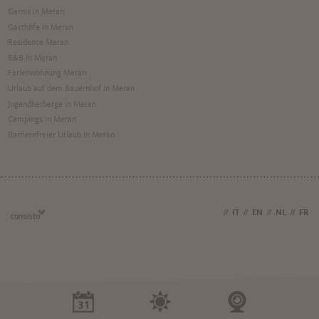
Garnis in Meran
Gasthöfe in Meran
Residence Meran
B&B in Meran
Ferienwohnung Meran
Urlaub auf dem Bauernhof in Meran
Jugendherberge in Meran
Campings in Meran
Barrierefreier Urlaub in Meran
DE
//
IT
//
EN
//
NL
//
FR