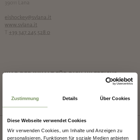
39011
Lana
eishockey@svlana.it
www.svlana.it
T
+39 347 245 528 0
WAR DER INHALT FÜR DICH HILFREICH?
✖
JA
NEIN
Zustimmung
Details
Über Cookies
Diese Webseite verwendet Cookies
Wir verwenden Cookies, um Inhalte und Anzeigen zu
MERANS ZUKUNFT
personalisieren, Funktionen für soziale Medien anbieten