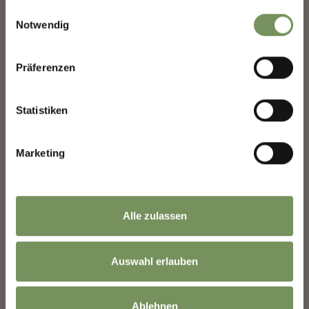
gesammelt haben.
Einwilligungsauswahl
Notwendig
WAR DER INHALT FÜR DICH HILFREICH?
Präferenzen
JA
NEIN
Statistiken
Marketing
Alle zulassen
Auswahl erlauben
Ablehnen