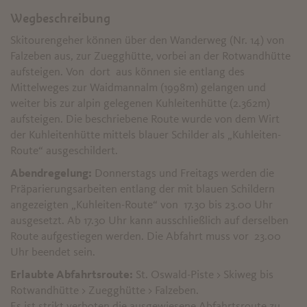
Wegbeschreibung
Skitourengeher können über den Wanderweg (Nr. 14) von
Falzeben aus, zur Zuegghütte, vorbei an der Rotwandhütte
aufsteigen. Von dort aus können sie entlang des
Mittelweges zur Waidmannalm (1998m) gelangen und
weiter bis zur alpin gelegenen Kuhleitenhütte (2.362m)
aufsteigen. Die beschriebene Route wurde von dem Wirt
der Kuhleitenhütte mittels blauer Schilder als „Kuhleiten-
Route“ ausgeschildert.
Abendregelung:
Donnerstags und Freitags werden die
Präparierungsarbeiten entlang der mit blauen Schildern
angezeigten „Kuhleiten-Route“ von 17.30 bis 23.00 Uhr
ausgesetzt. Ab 17.30 Uhr kann ausschließlich auf derselben
Route aufgestiegen werden. Die Abfahrt muss vor 23.00
Uhr beendet sein.
Erlaubte Abfahrtsroute:
St. Oswald-Piste > Skiweg bis
Rotwandhütte > Zuegghütte > Falzeben.
Es ist strikt verboten die ausgewiesene Abfahrtsroute zu