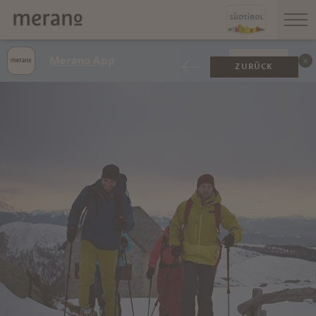
Merano App
ANZEIGEN
ZURÜCK