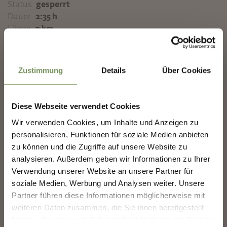
Status
gesperrt
Dauer
2:35 h
Länge
7 km
Schwierigkeit
schwer
✖
Höhenmeter bergauf
752 hm
Zustimmung
Details
Über Cookies
Höhenmeter bergab
11 hm
Höchster Punkt
2354 m
Diese Webseite verwendet Cookies
Wir verwenden Cookies, um Inhalte und Anzeigen zu
MERANS ZUKUNFT
personalisieren, Funktionen für soziale Medien anbieten
GESTALTEN — GEMEINSAM.
zu können und die Zugriffe auf unsere Website zu
GPX-DATEN DOWNLOADEN
analysieren. Außerdem geben wir Informationen zu Ihrer
MERANS ZUKUNFT GESTALTEN —
Kuhleitenhütte
Verwendung unserer Website an unsere Partner für
GEMEINSAM.
Meran 2000
soziale Medien, Werbung und Analysen weiter. Unsere
39010 Hafling
Deine Meinung zählt. Scannen, teilen, bewegen.
Partner führen diese Informationen möglicherweise mit
info@kuhleiten.it
weiteren Daten zusammen, die Sie ihnen bereitgestellt
haben oder die sie im Rahmen Ihrer Nutzung der Dienste