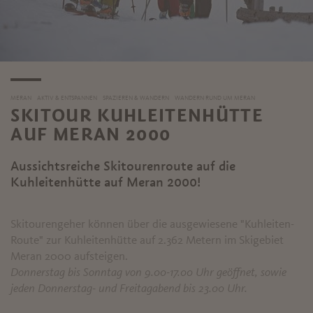
MERAN
AKTIV & ENTSPANNEN
SPAZIEREN & WANDERN
WANDERN RUND UM MERAN
SKITOUR KUHLEITENHÜTTE
AUF MERAN 2000
Aussichtsreiche Skitourenroute auf die
Kuhleitenhütte auf Meran 2000!
Skitourengeher können über die ausgewiesene "Kuhleiten-
Route" zur Kuhleitenhütte auf 2.362 Metern im Skigebiet
Meran 2000 aufsteigen.
Donnerstag bis Sonntag von 9.00-17.00 Uhr geöffnet, sowie
jeden Donnerstag- und Freitagabend bis 23.00 Uhr.