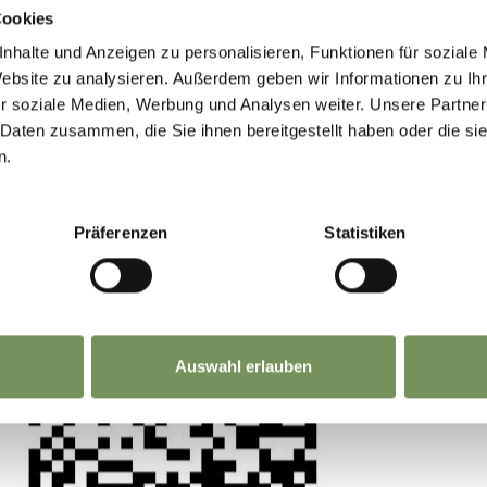
GEMEINSAM.
Cookies
nhalte und Anzeigen zu personalisieren, Funktionen für soziale
Website zu analysieren. Außerdem geben wir Informationen zu I
MERANS ZUKUNFT GESTALTEN —
r soziale Medien, Werbung und Analysen weiter. Unsere Partner
GEMEINSAM.
 Daten zusammen, die Sie ihnen bereitgestellt haben oder die s
n.
WOLF ATELIER
Deine Meinung zählt. Scannen, teilen, bewegen
n
Präferenzen
Statistiken
Auswahl erlauben
8
9
10
›
»