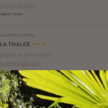
+39 329 6098825
MEHR LESEN
AND APPARTMENTS
LLA THALER
ggigasse 19 39012 Meran
lathaler@gmail.com
+39 0473 237935
MEHR LESEN