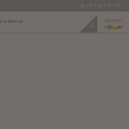
DE
//
IT
//
EN
//
NL
//
FR
O & SERVICE