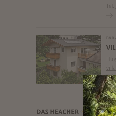
Tel.
B&B 
VI
Flu
vil
Tel.
DAS HEACHER