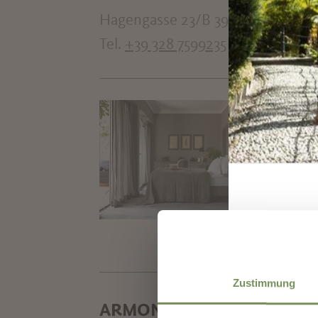
Hagengasse 23/B 39012 Meran
Tel.
+39 328 7599235
HOT
HO
Schö
inf
Tel.
Zustimmung
ARMONIA