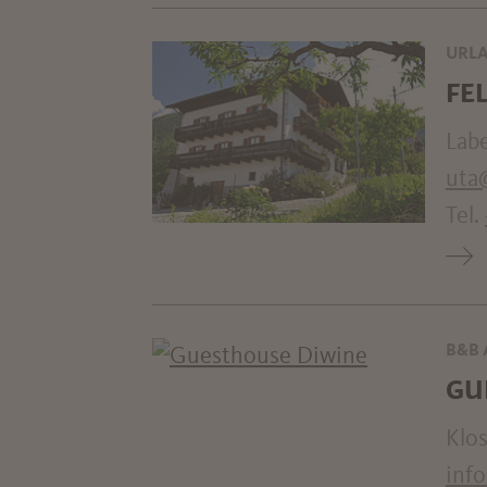
URLA
FE
Labe
uta
Tel.
B&B 
GU
Klos
inf