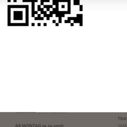
 UNS IN VERBIND
in Postfach
ÖFFNUNGSZEITEN
SON
MONTAG-FREITAG: 9:00-17:30 UHR
MAR
SAMSTAG: 9:30-16:00 UHR
SAMS
SONNTAG: GESCHLOSSEN
TRA
AB MONTAG 19.10.2026:
SAMS