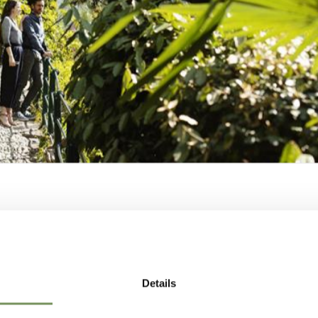
EL
TEL VILLA IRMA
S
nblickstr. 17 39012 Meran
o@hotel-irma.com
+39 0473 212000
MERANS ZUKUNF
MEHR LESEN
GESTALTEN —
Details