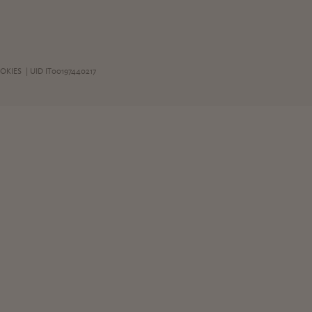
OKIES
| UID IT00197440217