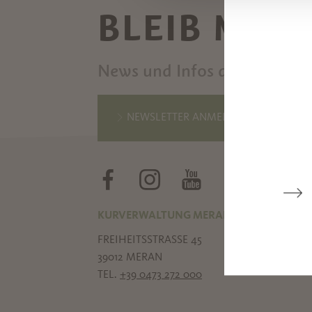
BLEIB MIT
News und Infos direkt in de
NEWSLETTER ANMELDEN
KURVERWALTUNG MERAN
FREIHEITSSTRASSE 45
39012 MERAN
TEL.
+39 0473 272 000