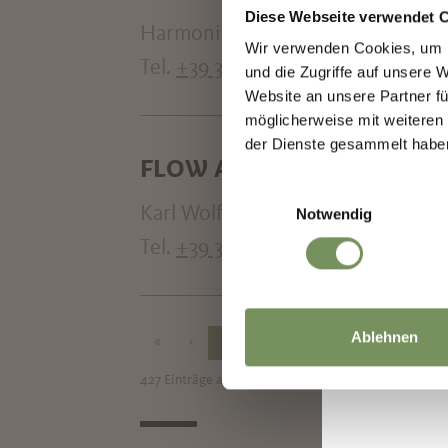
Diese Webseite verwendet 
Harmoniestr. 38 39012 Meran
Wir verwenden Cookies, um I
Tel.
+39 333 4025785
und die Zugriffe auf unsere 
Website an unsere Partner fü
möglicherweise mit weiteren
der Dienste gesammelt habe
FLOW APARTMENTS KARL 
Einwilligungsauswahl
Karl Wolfstr. 85 int.12 39012 Mera
Notwendig
Tel.
+39 331 2636740
Ablehnen
«
‹
1
2
3
4
5
6
7
427 Einträge auf 54 Seiten, Angezeigte Einträge 1-8