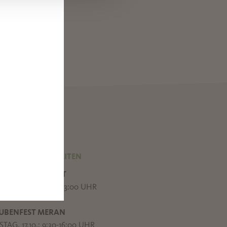
UNG
DERÖFFNUNGSZEITEN
IÄ HIMMELFAHRT
TAG, 15.08.: 9:30-13:00 UHR
UBENFEST MERAN
TAG, 17.10.: 9:30-16:00 UHR