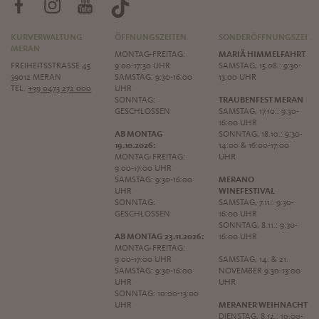
KURVERWALTUNG
ÖFFNUNGSZEITEN
SONDERÖFFNUNGSZEITE
MERAN
MONTAG-FREITAG:
MARIÄ HIMMELFAHRT
FREIHEITSSTRASSE 45
9:00-17:30 UHR
SAMSTAG, 15.08.: 9:30-
39012 MERAN
SAMSTAG: 9:30-16:00
13:00 UHR
TEL.
+39 0473 272 000
UHR
SONNTAG:
TRAUBENFEST MERAN
GESCHLOSSEN
SAMSTAG, 17.10.: 9:30-
16:00 UHR
AB MONTAG
SONNTAG, 18.10.: 9:30-
19.10.2026:
14:00 & 16:00-17:00
MONTAG-FREITAG:
UHR
9:00-17:00 UHR
SAMSTAG: 9:30-16:00
MERANO
UHR
WINEFESTIVAL
SONNTAG:
SAMSTAG, 7.11.: 9:30-
GESCHLOSSEN
16:00 UHR
SONNTAG, 8.11.: 9:30-
AB MONTAG 23.11.2026:
16:00 UHR
MONTAG-FREITAG:
9:00-17:00 UHR
SAMSTAG, 14. & 21.
SAMSTAG: 9:30-16:00
NOVEMBER 9:30-13:00
UHR
UHR
SONNTAG: 10:00-13:00
UHR
MERANER WEIHNACHT
DIENSTAG, 8.12.: 10:00-