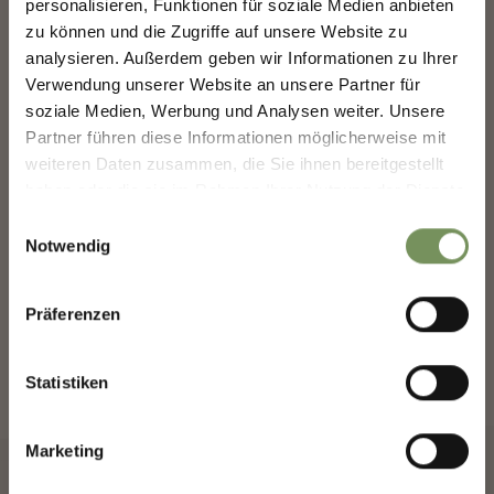
personalisieren, Funktionen für soziale Medien anbieten
GESTALTEN — GEMEINSAM.
zu können und die Zugriffe auf unsere Website zu
analysieren. Außerdem geben wir Informationen zu Ihrer
MERANS ZUKUNFT GESTALTEN —
Verwendung unserer Website an unsere Partner für
GEMEINSAM.
soziale Medien, Werbung und Analysen weiter. Unsere
Deine Meinung zählt. Scannen, teilen, bewegen.
Partner führen diese Informationen möglicherweise mit
weiteren Daten zusammen, die Sie ihnen bereitgestellt
haben oder die sie im Rahmen Ihrer Nutzung der Dienste
gesammelt haben.
Einwilligungsauswahl
Notwendig
BUCHE DEINEN URLAUB IN
Präferenzen
MERAN
Plane jetzt unverbindlich deinen Traumurlaub
Statistiken
Marketing