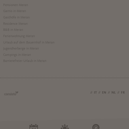
Pensionen Meran
Garnis in Meran
Gasthöfe in Meran
Residence Meran
B&B in Meran
Ferienwohnung Meran
Urlaub auf dem Bauernhof in Meran
Jugendherberge in Meran
Campings in Meran
Barrierefreier Urlaub in Meran
DE
//
IT
//
EN
//
NL
//
FR