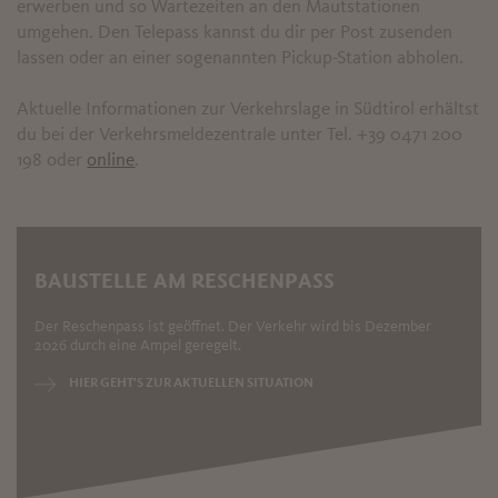
erwerben und so Wartezeiten an den Mautstationen
umgehen. Den Telepass kannst du dir per Post zusenden
lassen oder an einer sogenannten Pickup-Station abholen.
Aktuelle Informationen zur Verkehrslage in Südtirol erhältst
du bei der Verkehrsmeldezentrale unter Tel. +39 0471 200
198 oder
online
.
BAUSTELLE AM RESCHENPASS
Der Reschenpass ist geöffnet. Der Verkehr wird bis Dezember
2026 durch eine Ampel geregelt.
HIER GEHT'S ZUR AKTUELLEN SITUATION