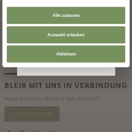
ANREISE
ABREISE
Alle zulassen
Auswahl erlauben
SUCHE STARTEN
Ablehnen
BLEIB MIT UNS IN VERBINDUNG
News und Infos direkt in dein Postfach
NEWSLETTER ANMELDEN