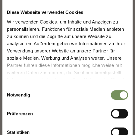
Die Seilbahnkarte Meraner Land ist bei allen Kassen der
teilnehmenden Aufstiegsanlagen erhältlich (außer bei der
Diese Webseite verwendet Cookies
Seilbahn Vigiljoch).
Wir verwenden Cookies, um Inhalte und Anzeigen zu
Die Seilbahnkarte „4 in 6“ (4 Nutzungstage innerhalb von 6
MERANS ZUKUNFT
personalisieren, Funktionen für soziale Medien anbieten
Tagen) wird nicht mehr angeboten.
GESTALTEN — GEMEINSAM.
zu können und die Zugriffe auf unsere Website zu
analysieren. Außerdem geben wir Informationen zu Ihrer
Bitte informiere dich bezüglich Öffnungszeiten der
MERANS ZUKUNFT GESTALTEN —
einzelnen Aufstiegsanlagen.
Verwendung unserer Website an unsere Partner für
GEMEINSAM.
soziale Medien, Werbung und Analysen weiter. Unsere
Deine Meinung zählt. Scannen, teilen, bewegen.
Partner führen diese Informationen möglicherweise mit
weiteren Daten zusammen, die Sie ihnen bereitgestellt
haben oder die sie im Rahmen Ihrer Nutzung der Dienste
gesammelt haben.
Einwilligungsauswahl
SEILBAHNKARTE
Notwendig
Präferenzen
Statistiken