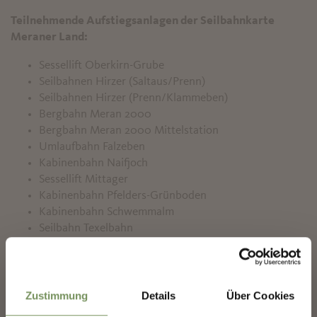
Teilnehmende Aufstiegsanlagen der Seilbahnkarte
Meraner Land:
Sessellift Oberkirn-Grube
Seilbahnen Hirzer (Saltaus/Prenn)
Seilbahnen Hirzer (Prenn/Klammeben)
Bergbahn Meran 2000
Bergbahn Meran 2000 Mittelstation
Umlaufbahn Falzeben
Kabinenbahn Naifjoch
Sessellift Mittager
Kabinenbahn Pfelders-Grünboden
Kabinenbahn Schwemmalm
Seilbahn Texelbahn
Seilbahn Unterstell
✖
Seilbahn Vigiljoch
Sessellift Vigiljoch
Seilbahn Aschbach
Zustimmung
Details
Über Cookies