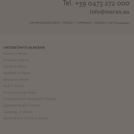
Tel. +39 0473 272 000
info@meran.eu
KURVERWALTUNG MERAN |
PRIVACY
|
IMPRESSUM
|
COOKIES
| UID IT00197440217
UNTERKÜNFTE IN MERAN
Hotels in Meran
Pensionen Meran
Garnis in Meran
Gasthöfe in Meran
Residence Meran
B&B in Meran
Ferienwohnung Meran
Urlaub auf dem Bauernhof in Meran
Jugendherberge in Meran
Campings in Meran
Barrierefreier Urlaub in Meran