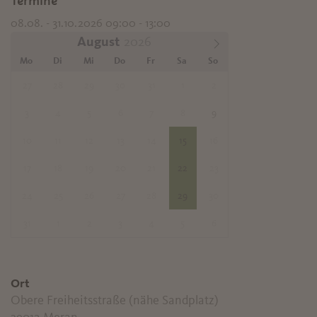
Termine
08.08. - 31.10.2026 09:00 - 13:00
August
Mo
Di
Mi
Do
Fr
Sa
So
27
28
29
30
31
1
2
3
4
5
6
7
8
9
10
11
12
13
14
15
16
17
18
19
20
21
22
23
24
25
26
27
28
29
30
31
1
2
3
4
5
6
Ort
Obere Freiheitsstraße (nähe Sandplatz)