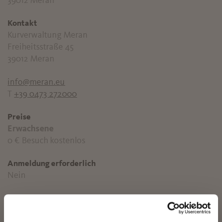
39012 Meran
Kontakt
Kurverwaltung Meran
Freiheitsstraße 45
39012 Meran
info@meran.eu
T
+39 0473 272000
Preise
Erwachsene
0 €
Besuch kostenlos
Anmeldung erforderlich
Nein
Veranstalter
✖
Kurverwaltung Meran