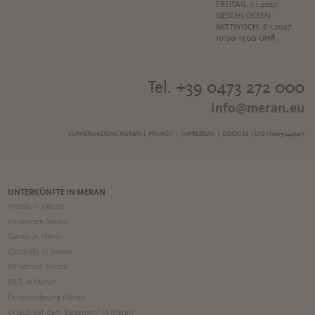
FREITAG, 1.1.2027:
GESCHLOSSEN
MITTWOCH, 6.1.2027:
10:00-13:00 UHR
Tel. +39 0473 272 000
info@meran.eu
KURVERWALTUNG MERAN |
PRIVACY
|
IMPRESSUM
|
COOKIES
| UID IT00197440217
UNTERKÜNFTE IN MERAN
Hotels in Meran
Pensionen Meran
Garnis in Meran
Gasthöfe in Meran
Residence Meran
B&B in Meran
Ferienwohnung Meran
Urlaub auf dem Bauernhof in Meran