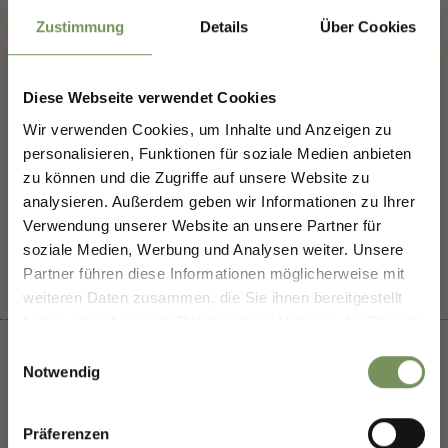
Zustimmung
Details
Über Cookies
Diese Webseite verwendet Cookies
Wir verwenden Cookies, um Inhalte und Anzeigen zu
MERANS ZUKUNFT
personalisieren, Funktionen für soziale Medien anbieten
GESTALTEN — GEMEINSAM.
zu können und die Zugriffe auf unsere Website zu
WAR DER INHALT FÜR DICH HILFREICH?
analysieren. Außerdem geben wir Informationen zu Ihrer
MERANS ZUKUNFT GESTALTEN —
JA
NEIN
Verwendung unserer Website an unsere Partner für
GEMEINSAM.
soziale Medien, Werbung und Analysen weiter. Unsere
Deine Meinung zählt. Scannen, teilen, bewegen.
Partner führen diese Informationen möglicherweise mit
weiteren Daten zusammen, die Sie ihnen bereitgestellt
haben oder die sie im Rahmen Ihrer Nutzung der Dienste
gesammelt haben.
Einwilligungsauswahl
Notwendig
+
Präferenzen