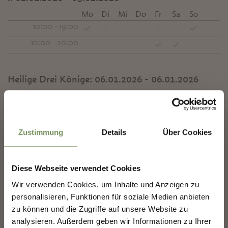
Mo
Di
Mi
Do
Fr
Sa
So
10:00 - 19:00
10:00 - 20:00
Heilige Drei Könige:
06.01.2026 - 06.01.2026
Mo
Di
Mi
Do
Fr
Sa
So
✖
10:00 - 18:00
Zustimmung
Details
Über Cookies
Kontakt
Burambole
Kurpromenade - Häuschen 38
Diese Webseite verwendet Cookies
39012
Meran
Wir verwenden Cookies, um Inhalte und Anzeigen zu
MERANS ZUKUNFT
personalisieren, Funktionen für soziale Medien anbieten
GESTALTEN — GEMEINSAM.
info@burambole.it
zu können und die Zugriffe auf unsere Website zu
www.burambole.it
analysieren. Außerdem geben wir Informationen zu Ihrer
T
+39 340 8783018
MERANS ZUKUNFT GESTALTEN —