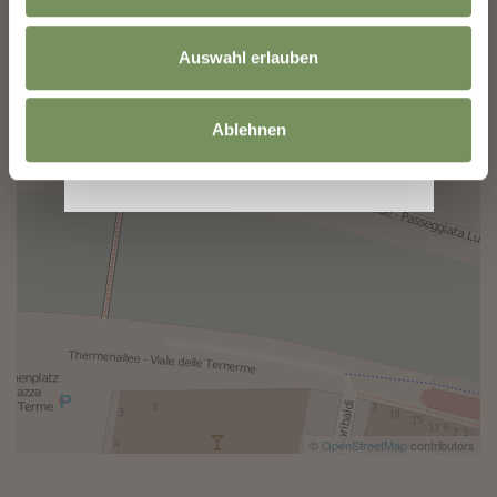
Auswahl erlauben
Ablehnen
©
OpenStreetMap
contributors