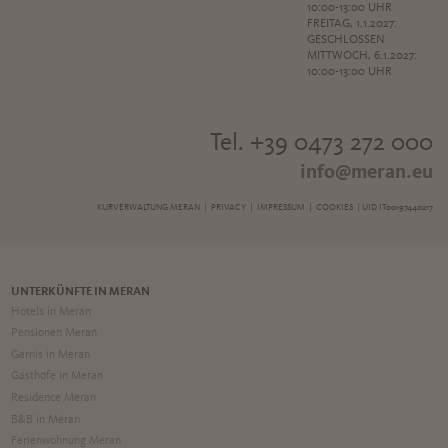
10:00-13:00 UHR
FREITAG, 1.1.2027:
GESCHLOSSEN
MITTWOCH, 6.1.2027:
10:00-13:00 UHR
Tel. +39 0473 272 000
info@meran.eu
KURVERWALTUNG MERAN |
PRIVACY
|
IMPRESSUM
|
COOKIES
| UID IT00197440217
UNTERKÜNFTE IN MERAN
Hotels in Meran
Pensionen Meran
Garnis in Meran
Gasthöfe in Meran
Residence Meran
B&B in Meran
Ferienwohnung Meran