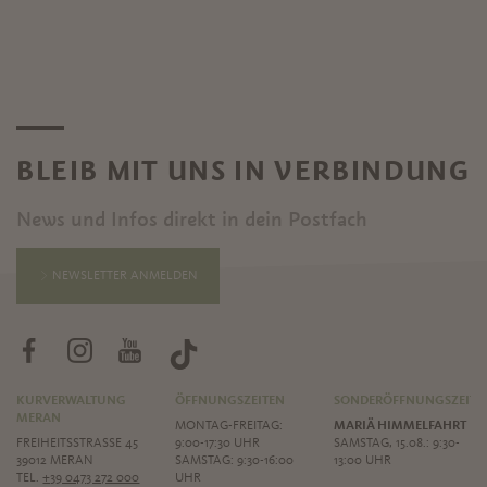
BLEIB MIT UNS IN VERBINDUNG
News und Infos direkt in dein Postfach
NEWSLETTER ANMELDEN
KURVERWALTUNG
ÖFFNUNGSZEITEN
SONDERÖFFNUNGSZEITE
MERAN
MONTAG-FREITAG:
MARIÄ HIMMELFAHRT
FREIHEITSSTRASSE 45
9:00-17:30 UHR
SAMSTAG, 15.08.: 9:30-
39012 MERAN
SAMSTAG: 9:30-16:00
13:00 UHR
TEL.
+39 0473 272 000
UHR