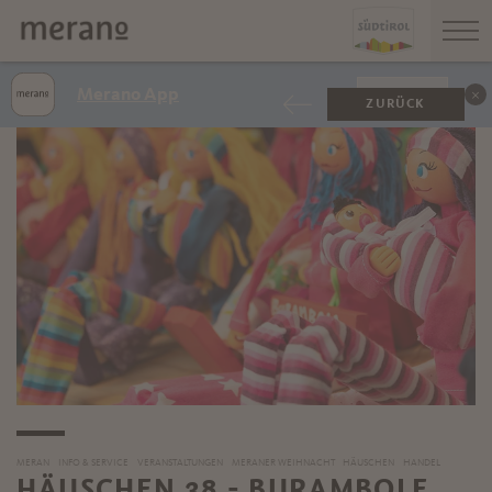
Merano App
ANZEIGEN
ZURÜCK
MERAN
INFO & SERVICE
VERANSTALTUNGEN
MERANER WEIHNACHT
HÄUSCHEN
HANDEL
HÄUSCHEN 38 - BURAMBOLE