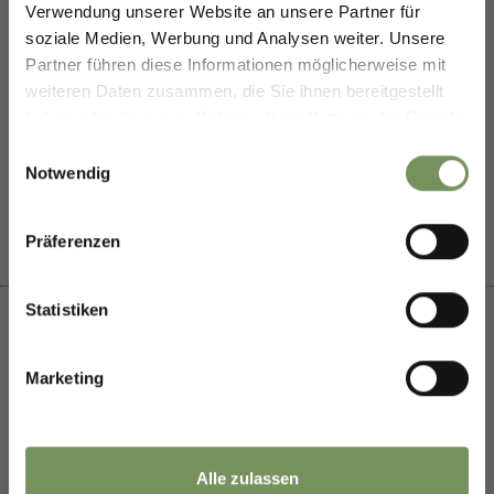
Verwendung unserer Website an unsere Partner für
GEMEINSAM.
soziale Medien, Werbung und Analysen weiter. Unsere
Deine Meinung zählt. Scannen, teilen, bewegen.
Partner führen diese Informationen möglicherweise mit
weiteren Daten zusammen, die Sie ihnen bereitgestellt
haben oder die sie im Rahmen Ihrer Nutzung der Dienste
WAR DER INHALT FÜR DICH HILFREICH?
gesammelt haben.
Einwilligungsauswahl
Notwendig
JA
NEIN
Präferenzen
Statistiken
Marketing
+
−
Alle zulassen