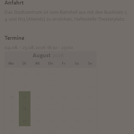
Anfahrt
Das Stadtzentrum ist vom Bahnhof aus mit den Buslinien 1,
4 und N13 (Abends) zu erreichen, Haltestelle Theaterplatz.
Termine
04.08. - 25.08.2026 18:30 - 23:00
August
Mo
Di
Mi
Do
Fr
Sa
So
27
28
29
30
31
1
2
3
4
5
6
7
8
9
10
11
12
13
14
15
16
17
18
19
20
21
22
23
24
25
26
27
28
29
30
31
1
2
3
4
5
6