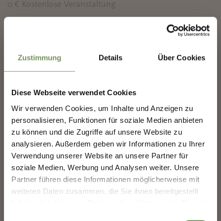
0 €
Kostenlose Veranstaltung
Anmeldung erforderlich
✖
Nein
Zustimmung
Details
Über Cookies
Veranstalter
Kurverwaltung Meran
Diese Webseite verwendet Cookies
Wir verwenden Cookies, um Inhalte und Anzeigen zu
MERANS ZUKUNFT
personalisieren, Funktionen für soziale Medien anbieten
GESTALTEN — GEMEINSAM.
zu können und die Zugriffe auf unsere Website zu
analysieren. Außerdem geben wir Informationen zu Ihrer
MERANS ZUKUNFT GESTALTEN —
Verwendung unserer Website an unsere Partner für
GEMEINSAM.
soziale Medien, Werbung und Analysen weiter. Unsere
WAR DER INHALT FÜR DICH HILFREICH?
Deine Meinung zählt. Scannen, teilen, bewegen.
Partner führen diese Informationen möglicherweise mit
weiteren Daten zusammen, die Sie ihnen bereitgestellt
JA
NEIN
haben oder die sie im Rahmen Ihrer Nutzung der Dienste
gesammelt haben.
Einwilligungsauswahl