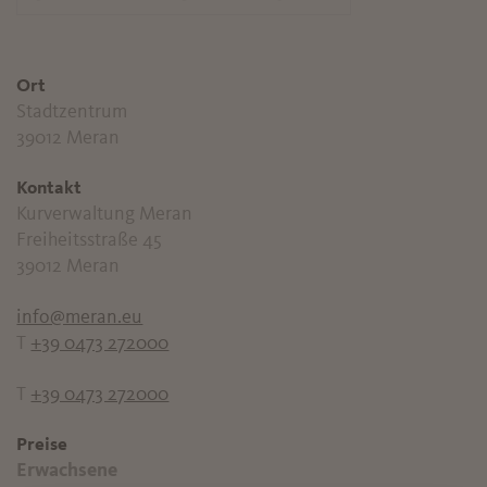
Ort
Stadtzentrum
39012 Meran
Kontakt
Kurverwaltung Meran
Freiheitsstraße 45
39012 Meran
info@meran.eu
T
+39 0473 272000
T
+39 0473 272000
Preise
Erwachsene