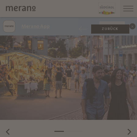
Merano App
ANZEIGEN
ZURÜCK