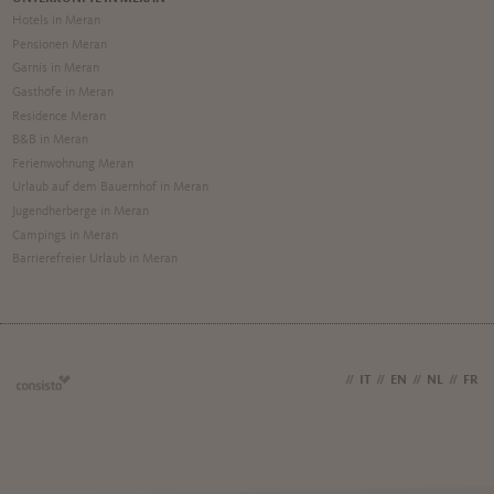
Hotels in Meran
Pensionen Meran
Garnis in Meran
Gasthöfe in Meran
Residence Meran
B&B in Meran
Ferienwohnung Meran
Urlaub auf dem Bauernhof in Meran
Jugendherberge in Meran
Campings in Meran
Barrierefreier Urlaub in Meran
DE
//
IT
//
EN
//
NL
//
FR