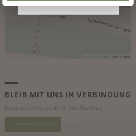
©
OpenStreetMap
contributors
BLEIB MIT UNS IN VERBINDUNG
News und Infos direkt in dein Postfach
NEWSLETTER ANMELDEN