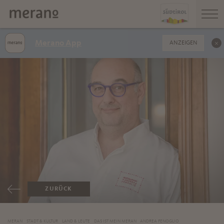
Merano App
ANZEIGEN
ZURÜCK
MERAN
STADT & KULTUR
LAND & LEUTE
DAS IST MEIN MERAN
ANDREA FENOGLIO