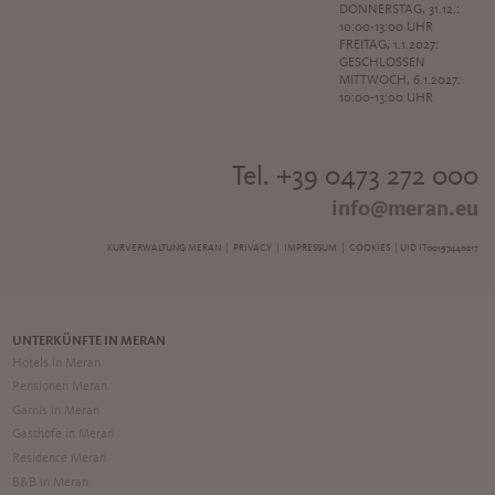
DONNERSTAG, 31.12.:
10:00-13:00 UHR
FREITAG, 1.1.2027:
GESCHLOSSEN
MITTWOCH, 6.1.2027:
10:00-13:00 UHR
Tel. +39 0473 272 000
info@meran.eu
KURVERWALTUNG MERAN |
PRIVACY
|
IMPRESSUM
|
COOKIES
| UID IT00197440217
UNTERKÜNFTE IN MERAN
Hotels in Meran
Pensionen Meran
Garnis in Meran
Gasthöfe in Meran
Residence Meran
B&B in Meran