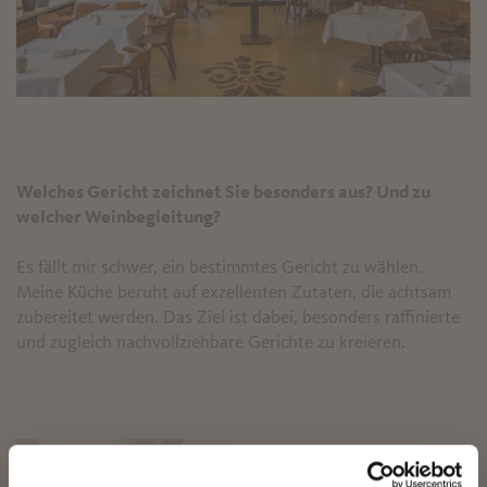
Welches Gericht zeichnet Sie besonders aus? Und zu
welcher Weinbegleitung?
Es fällt mir schwer, ein bestimmtes Gericht zu wählen.
Meine Küche beruht auf exzellenten Zutaten, die achtsam
zubereitet werden. Das Ziel ist dabei, besonders raffinierte
und zugleich nachvollziehbare Gerichte zu kreieren.
✖