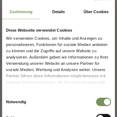
Zustimmung
Details
Über Cookies
Diese Webseite verwendet Cookies
Wir verwenden Cookies, um Inhalte und Anzeigen zu
MERANS ZUKUNFT
personalisieren, Funktionen für soziale Medien anbieten
GESTALTEN — GEMEINSAM.
zu können und die Zugriffe auf unsere Website zu
analysieren. Außerdem geben wir Informationen zu Ihrer
MERANS ZUKUNFT GESTALTEN —
Ein Mitbringsel aus Meran, das jeder Gast nach Hause
Verwendung unserer Website an unsere Partner für
GEMEINSAM.
mitnehmen sollte?
soziale Medien, Werbung und Analysen weiter. Unsere
Deine Meinung zählt. Scannen, teilen, bewegen.
Partner führen diese Informationen möglicherweise mit
Ich schicke voraus, dass jeder Gast Merans die Eindrücke
weiteren Daten zusammen, die Sie ihnen bereitgestellt
der Schönheit und des Flairs der Stadt mit nach Hause
haben oder die sie im Rahmen Ihrer Nutzung der Dienste
nimmt.
gesammelt haben.
Einwilligungsauswahl
Zudem gibt es viele ausgezeichnete Spezialitäten, die
Notwendig
unbedingt als Mitbringsel erworben werden sollten – allen
voran die Aprikosenmarmelade aus dem Vinschgau.