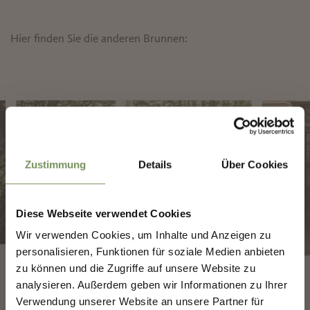
Hier finden Sie die anderen Brunnen:
✖
Zustimmung
Details
Über Cookies
Diese Webseite verwendet Cookies
Wir verwenden Cookies, um Inhalte und Anzeigen zu
MERANS ZUKUNFT
personalisieren, Funktionen für soziale Medien anbieten
GESTALTEN — GEMEINSAM.
zu können und die Zugriffe auf unsere Website zu
1462
1525
analysieren. Außerdem geben wir Informationen zu Ihrer
MERANS ZUKUNFT GESTALTEN —
Verwendung unserer Website an unsere Partner für
GEMEINSAM.