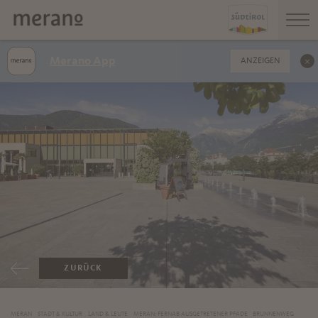
Merano App
ANZEIGEN
ZURÜCK
MERAN
STADT & KULTUR
LAND & LEUTE
MERAN: FERNAB AUSGETRETENER PFADE
BRUNNENWEG