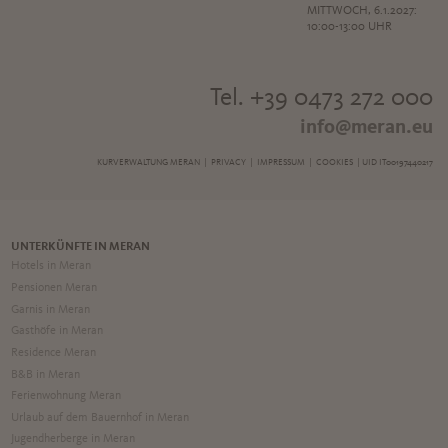
MITTWOCH, 6.1.2027:
10:00-13:00 UHR
Tel. +39 0473 272 000
info@meran.eu
KURVERWALTUNG MERAN |
PRIVACY
|
IMPRESSUM
|
COOKIES
| UID IT00197440217
UNTERKÜNFTE IN MERAN
Hotels in Meran
Pensionen Meran
Garnis in Meran
Gasthöfe in Meran
Residence Meran
B&B in Meran
Ferienwohnung Meran
Urlaub auf dem Bauernhof in Meran
Jugendherberge in Meran