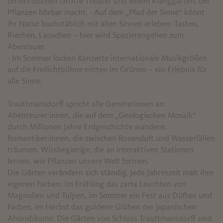
unterirdischen Grotte-Theater und einem Klanggarten, der
Pflanzen hörbar macht. - Auf dem „Pfad der Sinne“ könnt
ihr Natur buchstäblich mit allen Sinnen erleben: Tasten,
Riechen, Lauschen – hier wird Spazierengehen zum
Abenteuer.
- Im Sommer locken Konzerte internationale Musikgrößen
auf die Freilichtbühne mitten im Grünen – ein Erlebnis für
alle Sinne.
Trauttmansdorff spricht alle Generationen an:
Abenteurer:innen, die auf dem „Geologischen Mosaik“
durch Millionen Jahre Erdgeschichte wandern.
Romantiker:innen, die zwischen Rosenduft und Wasserfällen
träumen. Wissbegierige, die an interaktiven Stationen
lernen, wie Pflanzen unsere Welt formen.
Die Gärten verändern sich ständig. Jede Jahreszeit malt ihre
eigenen Farben: Im Frühling das zarte Leuchten von
Magnolien und Tulpen, im Sommer ein Fest aus Düften und
Farben, im Herbst das goldene Glühen der japanischen
Ahornbäume. Die Gärten von Schloss Trauttmansdorff sind