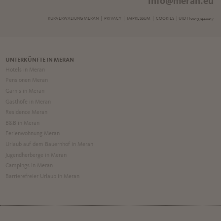
info@meran.eu
KURVERWALTUNG MERAN |
PRIVACY
|
IMPRESSUM
|
COOKIES
| UID IT00197440217
UNTERKÜNFTE IN MERAN
Hotels in Meran
Pensionen Meran
Garnis in Meran
Gasthöfe in Meran
Residence Meran
B&B in Meran
Ferienwohnung Meran
Urlaub auf dem Bauernhof in Meran
Jugendherberge in Meran
Campings in Meran
Barrierefreier Urlaub in Meran