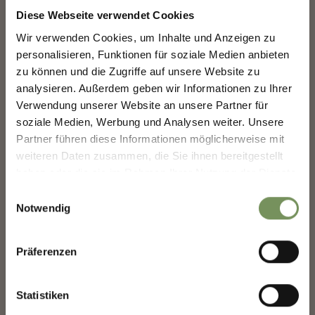
regelmäßig nach, besonders wenn du schwitzt.
Diese Webseite verwendet Cookies
Bringe eine
wiederverwendbare Wasserflasche
mit
Wir verwenden Cookies, um Inhalte und Anzeigen zu
MERANS ZUKUNFT
und trinke regelmäßig, um hydriert zu bleiben.
personalisieren, Funktionen für soziale Medien anbieten
GESTALTEN — GEMEINSAM.
Halte dich so oft wie möglich im Schatten auf.
zu können und die Zugriffe auf unsere Website zu
Feuchte Tücher oder Kühlpacks können helfen, deinen
analysieren. Außerdem geben wir Informationen zu Ihrer
Körper abzukühlen. Halte sie an den Handgelenken,
MERANS ZUKUNFT GESTALTEN —
Verwendung unserer Website an unsere Partner für
GEMEINSAM.
am Nacken oder an anderen pulsnahen Stellen.
soziale Medien, Werbung und Analysen weiter. Unsere
Handventilatoren oder batteriebetriebene tragbare
Deine Meinung zählt. Scannen, teilen, bewegen.
Partner führen diese Informationen möglicherweise mit
Ventilatoren können eine willkommene Abkühlung
weiteren Daten zusammen, die Sie ihnen bereitgestellt
bieten.
haben oder die sie im Rahmen Ihrer Nutzung der Dienste
Vermeide schwere, fettige Mahlzeiten. Leichte,
gesammelt haben.
wasserreiche Snacks wie Obst und Gemüse sind ideal.
Einwilligungsauswahl
Notwendig
Diese Maßnahmen tragen dazu bei, dass du die heißen
Sommertage entspannt und sicher genießen kannst.
Präferenzen
Statistiken
Öffnungszeiten April-Oktober:
01.04.2026 -