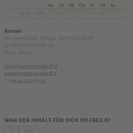
Mo
Di
Mi
Do
Fr
Sa
So
09:00 - 17:00
Kontakt
Die Gärten von Schloss Trauttmansdorff
St.-Valentin-Straße 51a
39012
Meran
info@trauttmansdorff.it
www.trauttmansdorff.it
T
+39 0473 255600
WAR DER INHALT FÜR DICH HILFREICH?
JA
NEIN