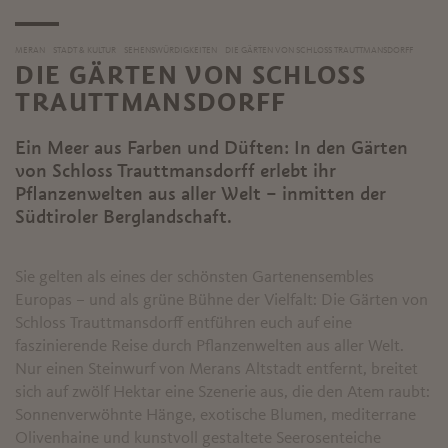
MERAN
STADT & KULTUR
SEHENSWÜRDIGKEITEN
DIE GÄRTEN VON SCHLOSS TRAUTTMANSDORFF
DIE GÄRTEN VON SCHLOSS
TRAUTTMANSDORFF
Ein Meer aus Farben und Düften: In den Gärten
von Schloss Trauttmansdorff erlebt ihr
Pflanzenwelten aus aller Welt – inmitten der
Südtiroler Berglandschaft.
Sie gelten als eines der schönsten Gartenensembles
Europas – und als grüne Bühne der Vielfalt: Die Gärten von
Schloss Trauttmansdorff entführen euch auf eine
faszinierende Reise durch Pflanzenwelten aus aller Welt.
Nur einen Steinwurf von Merans Altstadt entfernt, breitet
sich auf zwölf Hektar eine Szenerie aus, die den Atem raubt:
Sonnenverwöhnte Hänge, exotische Blumen, mediterrane
Olivenhaine und kunstvoll gestaltete Seerosenteiche