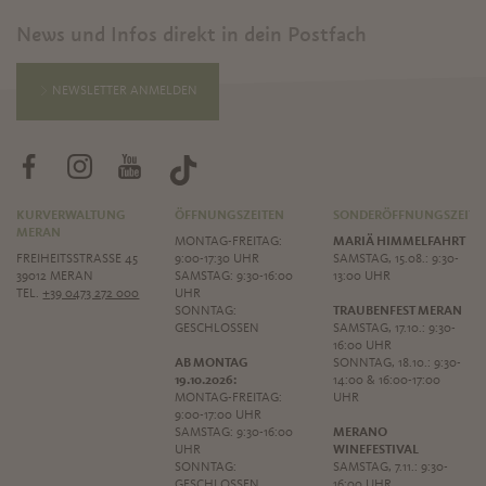
News und Infos direkt in dein Postfach
NEWSLETTER ANMELDEN
KURVERWALTUNG
ÖFFNUNGSZEITEN
SONDERÖFFNUNGSZEITE
MERAN
MONTAG-FREITAG:
MARIÄ HIMMELFAHRT
FREIHEITSSTRASSE 45
9:00-17:30 UHR
SAMSTAG, 15.08.: 9:30-
39012 MERAN
SAMSTAG: 9:30-16:00
13:00 UHR
TEL.
+39 0473 272 000
UHR
SONNTAG:
TRAUBENFEST MERAN
GESCHLOSSEN
SAMSTAG, 17.10.: 9:30-
16:00 UHR
AB MONTAG
SONNTAG, 18.10.: 9:30-
19.10.2026:
14:00 & 16:00-17:00
MONTAG-FREITAG:
UHR
9:00-17:00 UHR
SAMSTAG: 9:30-16:00
MERANO
UHR
WINEFESTIVAL
SONNTAG:
SAMSTAG, 7.11.: 9:30-
GESCHLOSSEN
16:00 UHR