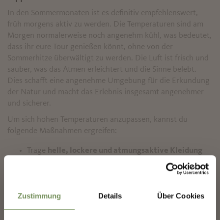
In den Sommermonaten ist es definitiv empfehlenswert,
früh morgens aktiv zu werden. Die Temperaturen sind am
Morgen normalerweise noch angenehm kühl, was bedeutet,
dass ihr eure Tour genießen könnt, ohne von der
Sommerhitze überwältigt zu werden. Die Luft ist frisch und
sauber, was das Atmen erleichtert und die Sinne belebt.
Dies schafft eine angenehme Umgebung für die Erkundung
der Natur und macht das Erlebnis insgesamt angenehmer
und sicherer.
Um sich hohen Temperaturen anzupassen, kannst du
folgende Maßnahmen ergreifen:
Trage
helle, lockere und atmungsaktive Kleidung
aus Naturfasern wie Leinen, um kühl zu bleiben. Setze
✖
einen Hut oder eine Kappe auf, um dein Gesicht vor
der Sonne zu schützen und trage eine Sonnenbrille,
um deine Augen vor UV-Strahlen zu schützen.
Zustimmung
Details
Über Cookies
Verwende eine
Sonnencreme
mit hohem
Lichtschutzfaktor (mindestens SPF 30) und trage sie