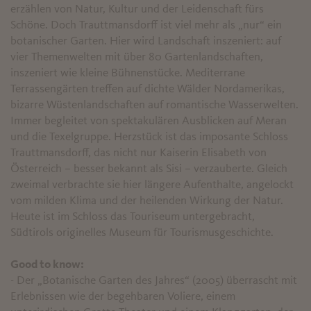
erzählen von Natur, Kultur und der Leidenschaft fürs
Schöne. Doch Trauttmansdorff ist viel mehr als „nur“ ein
botanischer Garten. Hier wird Landschaft inszeniert: auf
vier Themenwelten mit über 80 Gartenlandschaften,
inszeniert wie kleine Bühnenstücke. Mediterrane
Terrassengärten treffen auf dichte Wälder Nordamerikas,
bizarre Wüstenlandschaften auf romantische Wasserwelten.
Immer begleitet von spektakulären Ausblicken auf Meran
und die Texelgruppe. Herzstück ist das imposante Schloss
Trauttmansdorff, das nicht nur Kaiserin Elisabeth von
Österreich – besser bekannt als Sisi – verzauberte. Gleich
zweimal verbrachte sie hier längere Aufenthalte, angelockt
vom milden Klima und der heilenden Wirkung der Natur.
Heute ist im Schloss das Touriseum untergebracht,
Südtirols originelles Museum für Tourismusgeschichte.
Good to know:
- Der „Botanische Garten des Jahres“ (2005) überrascht mit
Erlebnissen wie der begehbaren Voliere, einem