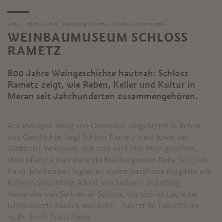
MERAN
STADT & KULTUR
SEHENSWÜRDIGKEITEN
MUSEEN & KULTURZENTREN
WEINBAUMUSEUM SCHLOSS
RAMETZ
800 Jahre Weingeschichte hautnah: Schloss
Rametz zeigt, wie Reben, Keller und Kultur in
Meran seit Jahrhunderten zusammengehören.
Am sonnigen Hang von Obermais, eingebettet in Reben
und Geschichte, liegt Schloss Rametz – ein Juwel des
Südtiroler Weinbaus. Seit 1227 wird hier Wein gekeltert,
1860 pflanzte man die erste Blauburgunder-Rebe Südtirols.
Im 19. Jahrhundert logierten zudem berühmte Kurgäste wie
Kaiserin Sissi, König Albert von Sachsen und König
Alexander von Serbien im Schloss, das sich im Laufe der
Jahrhunderte baulich wandelte – zuletzt im Tudorstil im
19. Jh. durch Franz Flarer.