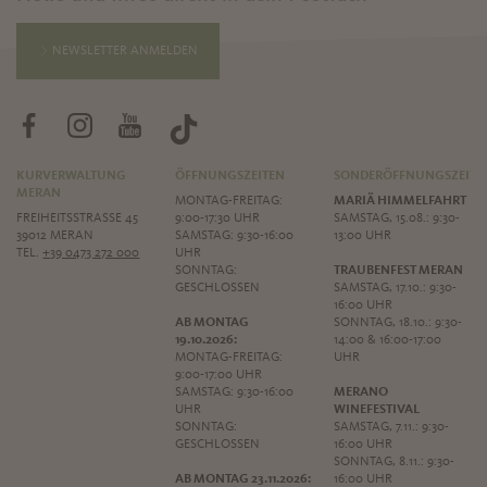
NEWSLETTER ANMELDEN
KURVERWALTUNG
ÖFFNUNGSZEITEN
SONDERÖFFNUNGSZEITE
MERAN
MONTAG-FREITAG:
MARIÄ HIMMELFAHRT
FREIHEITSSTRASSE 45
9:00-17:30 UHR
SAMSTAG, 15.08.: 9:30-
39012 MERAN
SAMSTAG: 9:30-16:00
13:00 UHR
TEL.
+39 0473 272 000
UHR
SONNTAG:
TRAUBENFEST MERAN
GESCHLOSSEN
SAMSTAG, 17.10.: 9:30-
16:00 UHR
AB MONTAG
SONNTAG, 18.10.: 9:30-
19.10.2026:
14:00 & 16:00-17:00
MONTAG-FREITAG:
UHR
9:00-17:00 UHR
SAMSTAG: 9:30-16:00
MERANO
UHR
WINEFESTIVAL
SONNTAG:
SAMSTAG, 7.11.: 9:30-
GESCHLOSSEN
16:00 UHR
SONNTAG, 8.11.: 9:30-
AB MONTAG 23.11.2026:
16:00 UHR