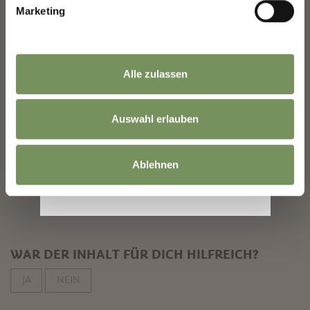
10:00 - 18:00
Marketing
Kontakt
Weinbaumuseum Schloss Rametz
Alle zulassen
Labersstraße 4
39012
Meran
Auswahl erlauben
info@rametz.com
www.rametz.com
T
+39 0473 211011
Ablehnen
WAR DER INHALT FÜR DICH HILFREICH?
JA
NEIN