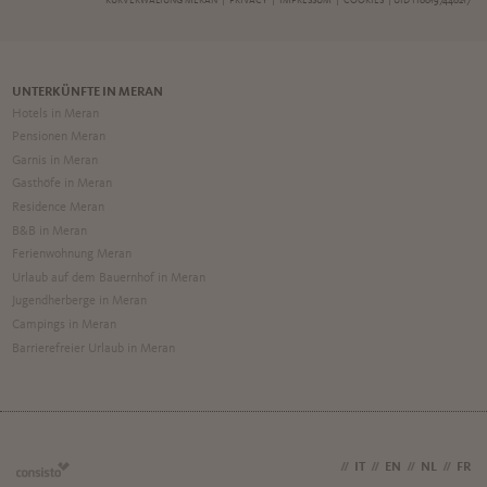
KURVERWALTUNG MERAN |
PRIVACY
|
IMPRESSUM
|
COOKIES
| UID IT00197440217
UNTERKÜNFTE IN MERAN
Hotels in Meran
Pensionen Meran
Garnis in Meran
Gasthöfe in Meran
Residence Meran
B&B in Meran
Ferienwohnung Meran
Urlaub auf dem Bauernhof in Meran
Jugendherberge in Meran
Campings in Meran
Barrierefreier Urlaub in Meran
DE
//
IT
//
EN
//
NL
//
FR