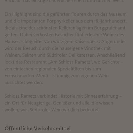
Blick auf das einstige bäuerliche Leben rund um den Wein.
Ein Highlight sind die geführten Touren durch das Museum
und die imposanten Porphyrkeller aus dem 18. Jahrhundert,
die als eine der schönsten Kelleranlagen im Burggrafenamt
gelten. Dabei verkosten Besucher fünf erlesene Weine des
Hauses – begleitet von würzigem Kaiserspeck. Abgerundet
wird der Besuch durch die hauseigene Vinothek mit
Weinen, Sekten und Südtiroler Delikatessen. Anschließend
lockt das Restaurant „Am Schloss Rametz“, wo Gerichte –
von einfachen regionalen Spezialitäten bis zum
Feinschmecker-Menü – stimmig zum eigenen Wein
ausrichtet werden.
Schloss Rametz verbindet Historie mit Sinneserfahrung –
ein Ort für Neugierige, Genießer und alle, die wissen
wollen, was Südtiroler Wein wirklich bedeutet.
Öffentliche Verkehrsmittel