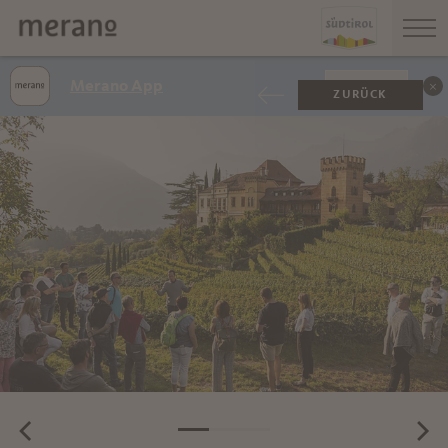
Merano App
ANZEIGEN
ZURÜCK