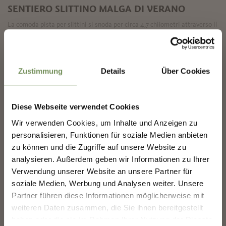
SENTIERO SLITTINO MALGA DI VERANO
La comoda pista per slittini si snoda per circa 4,7 chilometri attraverso il
paesaggio invernale sopra Verano.
✖
LEGGI DI PIÙ
Zustimmung
Details
Über Cookies
Diese Webseite verwendet Cookies
COSTRUIAMO INSIEME IL
Wir verwenden Cookies, um Inhalte und Anzeigen zu
FUTURO DI MERANO.
personalisieren, Funktionen für soziale Medien anbieten
zu können und die Zugriffe auf unsere Website zu
analysieren. Außerdem geben wir Informationen zu Ihrer
COSTRUIAMO INSIEME IL FUTURO DI
MERANO.
Verwendung unserer Website an unsere Partner für
soziale Medien, Werbung und Analysen weiter. Unsere
La tua opinione conta. Scansiona, condividi, fai la
Partner führen diese Informationen möglicherweise mit
differenza.
chiuso
weiteren Daten zusammen, die Sie ihnen bereitgestellt
haben oder die sie im Rahmen Ihrer Nutzung der Dienste
PISTE PER SLITTINI, RODELN LTS