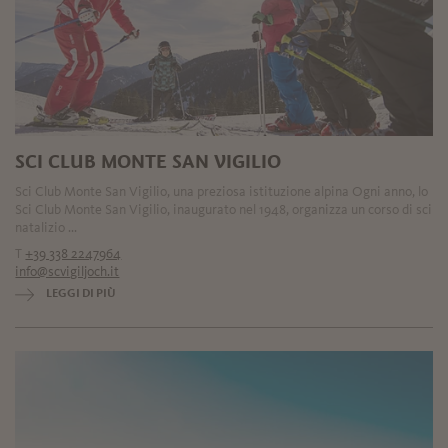
SCI CLUB MONTE SAN VIGILIO
Sci Club Monte San Vigilio, una preziosa istituzione alpina Ogni anno, lo
Sci Club Monte San Vigilio, inaugurato nel 1948, organizza un corso di sci
natalizio ...
T
+39 338 2247964
info@scvigiljoch.it
LEGGI DI PIÙ