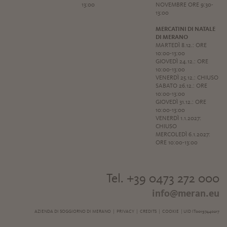
13:00
NOVEMBRE ORE 9:30-
13:00
MERCATINI DI NATALE
DI MERANO
MARTEDÌ 8.12.: ORE
10:00-13:00
GIOVEDÌ 24.12.: ORE
10:00-13:00
VENERDÌ 25.12.: CHIUSO
SABATO 26.12.: ORE
10:00-13:00
GIOVEDÌ 31.12.: ORE
10:00-13:00
VENERDÌ 1.1.2027:
CHIUSO
MERCOLEDÌ 6.1.2027:
ORE 10:00-13:00
Tel. +39 0473 272 000
info@meran.eu
AZIENDA DI SOGGIORNO DI MERANO |
PRIVACY
|
CREDITS
|
COOKIE
| UID IT00197440217