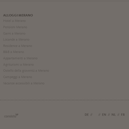
ALLOGGI MERANO
Hotel a Merano
Pensioni Merano
Garni a Merano
Locande a Merano
Residence a Merano
B&B a Merano
Appartamenti a Merano
Agriturismi a Merano
Ostello della gioventú a Merano
Campeggi a Merano
Vacanze accessibili a Merano
DE
//
IT
//
EN
//
NL
//
FR