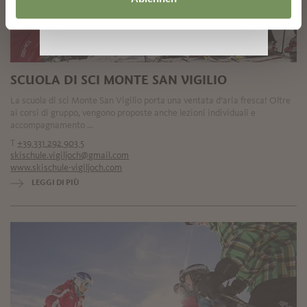
SCUOLA DI SCI MONTE SAN VIGILIO
La scuola di sci Monte San Vigilio porta una ventata d’aria fresca! Oltre
ai corsi di gruppo, vengono proposte anche lezioni individuali e
accompagnamento ...
T
+39 331 292 903 5
skischule.vigiljoch@gmail.com
www.skischule-vigiljoch.com
LEGGI DI PIÙ