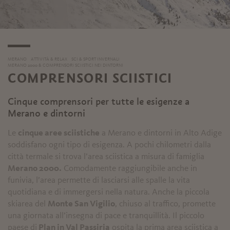
MERANO
ATTIVITÀ & RELAX
SCI & SPORT INVERNALI
MERANO 2000 & COMPRENSORI SCIISTICI NEI DINTORNI
COMPRENSORI SCIISTICI
Cinque comprensori per tutte le esigenze a
Merano e dintorni
Le
cinque aree sciistiche
a Merano e dintorni in Alto Adige
soddisfano ogni tipo di esigenza. A pochi chilometri dalla
città termale si trova l’area sciistica a misura di famiglia
Merano 2000.
Comodamente raggiungibile anche in
funivia, l’area permette di lasciarsi alle spalle la vita
quotidiana e di immergersi nella natura. Anche la piccola
skiarea del
Monte San Vigilio
, chiuso al traffico, promette
una giornata all’insegna di pace e tranquillità. Il piccolo
paese di
Plan in Val Passiria
ospita la prima area sciistica a