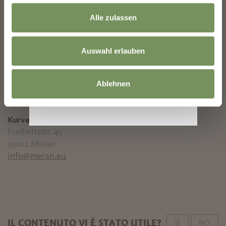
Durata
1:00 h
Lunghezza
4 km
Alle zulassen
Difficoltà
facile
Dislivello salita
80 hm
Auswahl erlauben
Punto più alto
400 m
Ablehnen
SCARICA DATI GPX
Kurverwaltung Meran
Freiheitsstr. 45
39012 Meran
info@meran.eu
IL CONTENUTO VI È STATO UTILE?
SÌ
NO