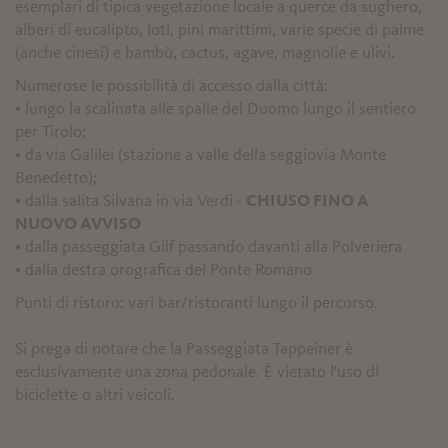
esemplari di tipica vegetazione locale a querce da sughero,
alberi di eucalipto, loti, pini marittimi, varie specie di palme
(anche cinesi) e bambù, cactus, agave, magnolie e ulivi.
Numerose le possibilità di accesso dalla città:
• lungo la scalinata alle spalle del Duomo lungo il sentiero
per Tirolo;
• da via Galilei (stazione a valle della seggiovia Monte
Benedetto);
• dalla salita Silvana in via Verdi -
CHIUSO FINO A
NUOVO AVVISO
• dalla passeggiata Gilf passando davanti alla Polveriera
• dalla destra orografica del Ponte Romano
Punti di ristoro: vari bar/ristoranti lungo il percorso.
Si prega di notare che la Passeggiata Tappeiner è
esclusivamente una zona pedonale. È vietato l'uso di
biciclette o altri veicoli.