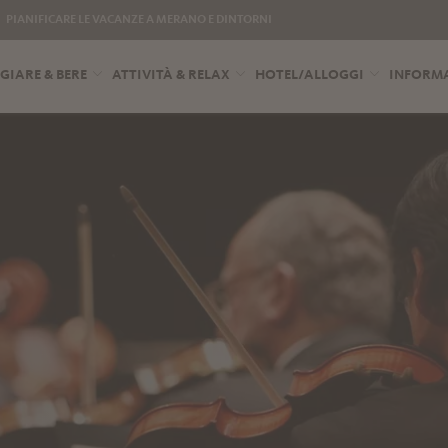
PIANIFICARE LE VACANZE A MERANO E DINTORNI
IARE & BERE
ATTIVITÀ & RELAX
HOTEL/ALLOGGI
INFORMA