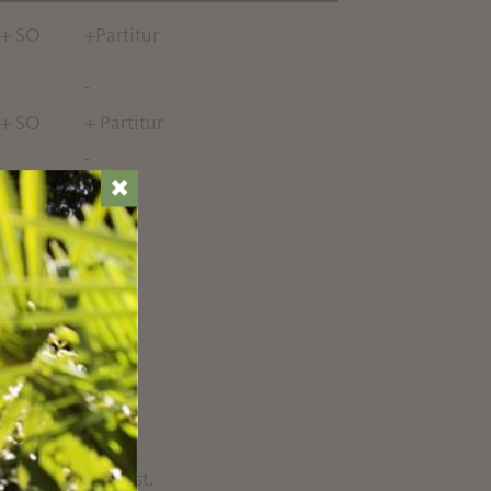
 + SO
+Partitur
-
 + SO
+ Partitur
-
✖
-
-
-
-
-
-
-
unvollst.