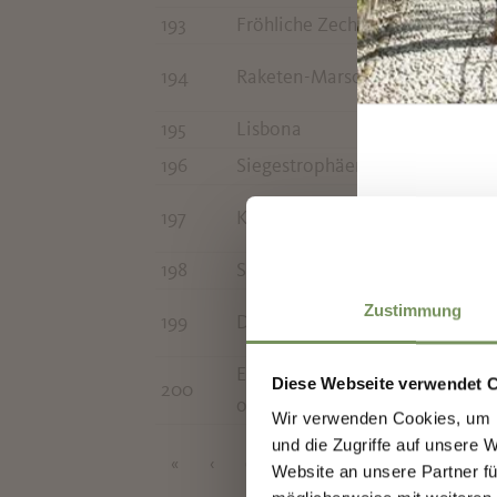
193
Fröhliche Zecher
194
Raketen-Marsch
195
Lisbona
196
Siegestrophäen
197
Klar zum Gefecht
I
198
Standarten weh'n und Fahnen
Zustimmung
199
Deutschlands Waffenehre
Erzherzog Albrecht - Marsch
Diese Webseite verwendet 
200
op 136
Wir verwenden Cookies, um I
und die Zugriffe auf unsere 
«
‹
6
7
8
9
10
11
12
Website an unsere Partner fü