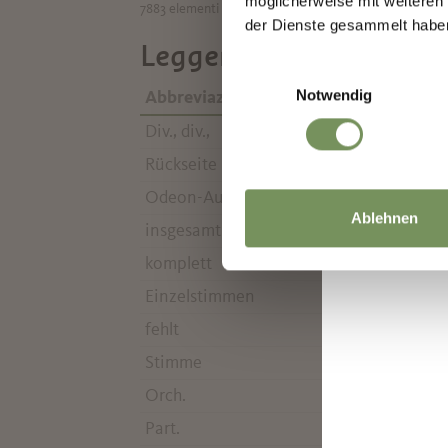
möglicherweise mit weiteren
7883 elementi su 395 pagine, visualizzati 181-200
der Dienste gesammelt habe
Leggenda
Einwilligungsauswahl
Notwendig
Abbreviazione
Spiegazione
Div., div.,
diversi
Rückseite
retro
Odeon-Ausgabe
vedi elenco
Ablehnen
insgesamt
complessiva
komplett
completo (se
Einzelstimmen
voce singola
fehlt
manca
Stimme
voce
Orch.
orchestra
Part.
partitura