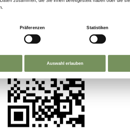
 Daten zusammen, die Sie ihnen bereitgestellt haben oder die s
n.
La tua opinione conta. Scansiona, condividi, fai l
differenza.
Präferenzen
Statistiken
 componenti
Auswahl erlauben
mente
condo la partitura)