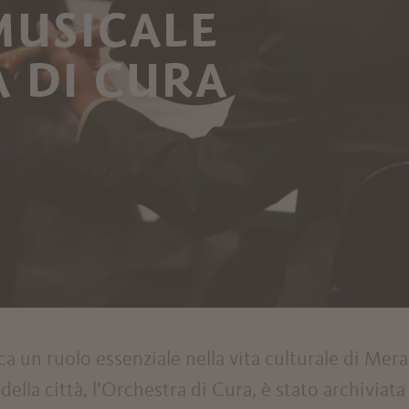
MUSICALE
 DI CURA
a un ruolo essenziale nella vita culturale di Mer
 della città, l’Orchestra di Cura, è stato archiviat