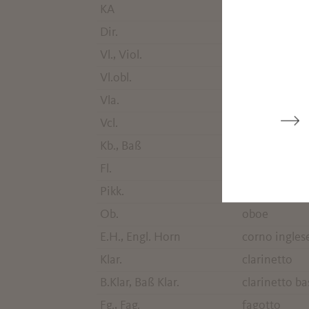
KA
spartito per
Dir.
direzione
Vl., Viol.
violino
Vl.obl.
violino obbl
Vla.
viola
Vcl.
cello, violon
Kb., Baß
contrabasso
Fl.
flauto
Pikk.
flauto piccol
Ob.
oboe
E.H., Engl. Horn
corno ingles
Klar.
clarinetto
B.Klar, Baß Klar.
clarinetto ba
Fg., Fag.
fagotto