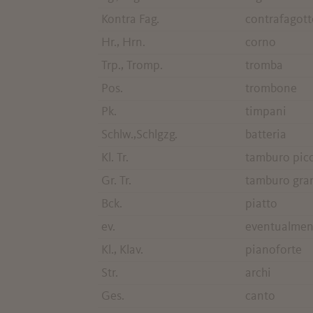
Kontra Fag.
contrafagott
Hr., Hrn.
corno
Trp., Tromp.
tromba
Pos.
trombone
Pk.
timpani
Schlw.,Schlgzg.
batteria
Kl. Tr.
tamburo pic
Gr. Tr.
tamburo gra
Bck.
piatto
ev.
eventualmen
Kl., Klav.
pianoforte
Str.
archi
Ges.
canto