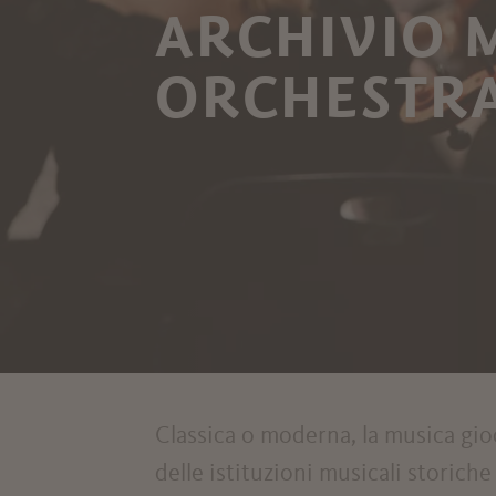
ARCHIVIO 
ORCHESTRA
Classica o moderna, la musica gioc
delle istituzioni musicali storiche