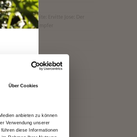
-
Rückseite: Ervitte Jose: Der
Stierkämpfer
-
 + SO
-
 + SO
-
RO
 + SO
-
Über Cookies
-
 + SO
-
 Medien anbieten zu können
hrer Verwendung unserer
 führen diese Informationen