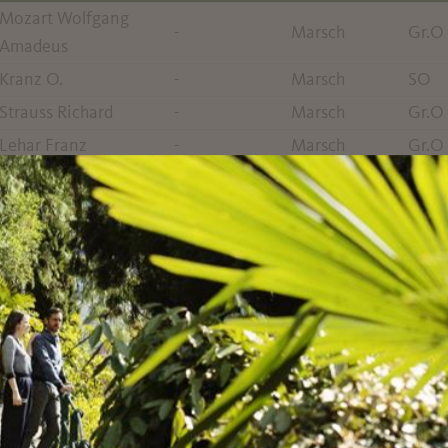
Mozart Wolfgang
-
Marsch
Gr.O
Amadeus
Kranz O.
-
Marsch
SO
Strauss Richard
-
Marsch
Gr.O
Lehar Franz
-
Marsch
Gr.O
Fetras Oscar
-
Marsch
SO
Faust Carl
-
Marsch
SO
Moosbrugger Max
-
Marsch
SO
unbekannt
Pagel Alfr.
Marsch
SO
Oscheit Max
-
Marsch
SO
Jessel Leon
-
Marsch
SO
Eichel Richard
-
Marsch
SO
Scassola Aristide
-
Marsch
SO