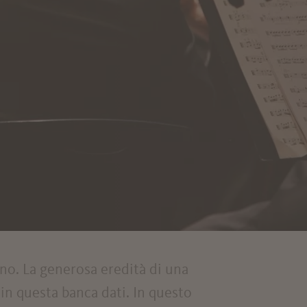
ano. La generosa eredità di una
a in questa banca dati. In questo