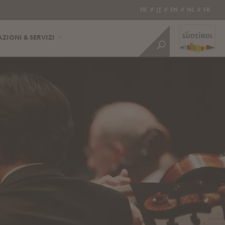
DE
//
IT
//
EN
//
NL
//
FR
ZIONI & SERVIZI