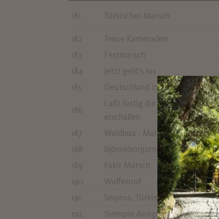
181
Türkischer Marsch
182
Treue Kameraden
183
Festmarsch
184
Jetzt geht's los
185
Deutschland zur See
Laßt lustig die Hörner
186
erschallen
187
Waldbua - Marsch
188
Björneborgarnes
189
Fakir Marsch
190
Waffenruf
191
Smyrna, Türkischer Marsch
192
Siempre Amigos