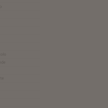
o
colo
nde
te