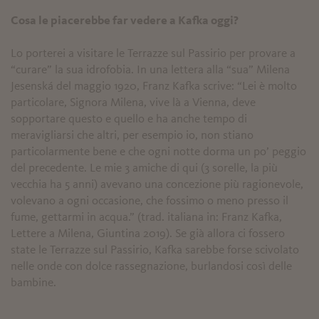
Cosa le piacerebbe far vedere a Kafka oggi?
Lo porterei a visitare le Terrazze sul Passirio per provare a
“curare” la sua idrofobia. In una lettera alla “sua” Milena
Jesenská del maggio 1920, Franz Kafka scrive: “Lei è molto
particolare, Signora Milena, vive là a Vienna, deve
sopportare questo e quello e ha anche tempo di
meravigliarsi che altri, per esempio io, non stiano
particolarmente bene e che ogni notte dorma un po’ peggio
del precedente. Le mie 3 amiche di qui (3 sorelle, la più
vecchia ha 5 anni) avevano una concezione più ragionevole,
volevano a ogni occasione, che fossimo o meno presso il
fume, gettarmi in acqua.” (trad. italiana in: Franz Kafka,
Lettere a Milena, Giuntina 2019). Se già allora ci fossero
state le Terrazze sul Passirio, Kafka sarebbe forse scivolato
nelle onde con dolce rassegnazione, burlandosi così delle
bambine.