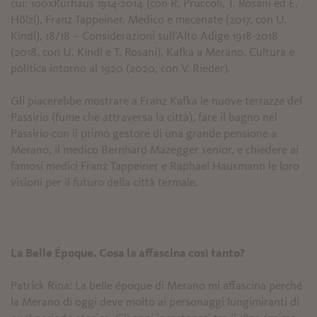
cui: 100xKurhaus 1914-2014 (con R. Pruccoli, T. Rosani ed E.
Hölzl), Franz Tappeiner. Medico e mecenate (2017, con U.
Kindl), 18/18 – Considerazioni sull’Alto Adige 1918-2018
(2018, con U. Kindl e T. Rosani), Kafka a Merano. Cultura e
politica intorno al 1920 (2020, con V. Rieder).
Gli piacerebbe mostrare a Franz Kafka le nuove terrazze del
Passirio (fume che attraversa la città), fare il bagno nel
Passirio con il primo gestore di una grande pensione a
Merano, il medico Bernhard Mazegger senior, e chiedere ai
famosi medici Franz Tappeiner e Raphael Hausmann le loro
visioni per il futuro della città termale.
La Belle Époque. Cosa la affascina così tanto?
Patrick Rina: La belle époque di Merano mi affascina perché
la Merano di oggi deve molto ai personaggi lungimiranti di