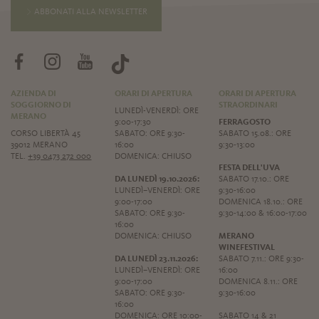
ABBONATI ALLA NEWSLETTER
AZIENDA DI
ORARI DI APERTURA
ORARI DI APERTURA
SOGGIORNO DI
STRAORDINARI
LUNEDÌ-VENERDÌ: ORE
MERANO
9:00-17:30
FERRAGOSTO
CORSO LIBERTÀ 45
SABATO: ORE 9:30-
SABATO 15.08.: ORE
39012 MERANO
16:00
9:30-13:00
TEL.
+39 0473 272 000
DOMENICA: CHIUSO
FESTA DELL'UVA
DA LUNEDÌ 19.10.2026:
SABATO 17.10.: ORE
LUNEDÌ–VENERDÌ: ORE
9:30-16:00
9:00-17:00
DOMENICA 18.10.: ORE
SABATO: ORE 9:30-
9:30-14:00 & 16:00-17:00
16:00
DOMENICA: CHIUSO
MERANO
WINEFESTIVAL
DA LUNEDÌ 23.11.2026:
SABATO 7.11.: ORE 9:30-
LUNEDÌ–VENERDÌ: ORE
16:00
9:00-17:00
DOMENICA 8.11.: ORE
SABATO: ORE 9:30-
9:30-16:00
16:00
DOMENICA: ORE 10:00-
SABATO 14 & 21