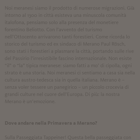
Noi meranesi siamo il prodotto di numerose migrazioni. Già
intorno al 1300 in città esisteva una minuscola comunità
italofona, pensiamo solo alla presenza del monetiere
forentino Beliotto. Con l’avvento del turismo
nell’Ottocento arrivarono tanti forestieri. Come ricorda lo
storico del turismo ed ex sindaco di Merano Paul Rösch,
sono stati i forestieri a plasmare la città, portando sulle rive
del Passirio l’irresistibile fascino internazionale. Non esiste
“il” o “la” tipica meranese: siamo fatti a mo’ di cipolla, ogni
strato è una storia. Noi meranesi ci sentiamo a casa sia nella
cultura austro-tedesca sia in quella italiana. Merano è –
senza voler tessere un panegirico – un piccolo crocevia di
grandi culture nel cuore dell’Europa. Di più: la nostra
Merano è un’emozione.
Dove andare nella Primavera a Merano?
Sulla Passeggiata Tappeiner! Questa bella passeggiata con