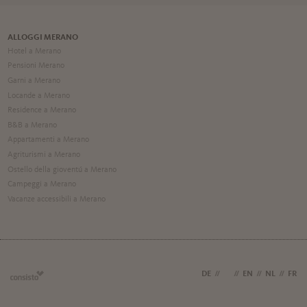
ALLOGGI MERANO
Hotel a Merano
Pensioni Merano
Garni a Merano
Locande a Merano
Residence a Merano
B&B a Merano
Appartamenti a Merano
Agriturismi a Merano
Ostello della gioventú a Merano
Campeggi a Merano
Vacanze accessibili a Merano
DE
//
IT
//
EN
//
NL
//
FR