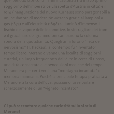
quel periodo storico. Gli anni incastonati tra il 1870 (primo
soggiorno dell’imperatrice Elisabetta d’Austria in città) e il
1914 (inaugurazione del nuovo Kurhaus) sono paragonabili a
un incubatore di modernità: Merano grazie ai lampioni a
gas (1873) e all’elettricità (1898) s’illuminò d’immenso. Il
fischio del vapore delle locomotive, lo sferragliare dei tram
e il gracchiare dei grammofoni cambiarono la colonna
sonora della quotidianità. Quegli anni furono “l’età del
nervosismo” (J. Radkau), al contempo fu “inventato” il
tempo libero. Merano divenne una località di soggiorni
curativi, un luogo frequentato dall’élite in cerca di riposo,
una città consacrata alle benedizioni mediche del tempo.
Merano era per certi versi una “montagna incantata” di
memoria manniana. Poiché la principale terapia praticata a
Merano era la cura dell’uva, possiamo forse parlare
scherzosamente di un “vigneto incantato”.
Ci può raccontare qualche curiosità sulla storia di
Merano?