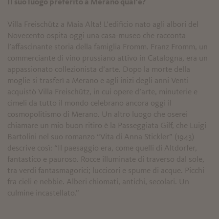
Il suo luogo preferito a Merano qual'è?
Villa Freischütz a Maia Alta! L’edificio nato agli albori del
Novecento ospita oggi una casa-museo che racconta
l’affascinante storia della famiglia Fromm. Franz Fromm, un
commerciante di vino prussiano attivo in Catalogna, era un
appassionato collezionista d’arte. Dopo la morte della
moglie si trasferì a Merano e agli inizi degli anni Venti
acquistò Villa Freischütz, in cui opere d’arte, minuterie e
cimeli da tutto il mondo celebrano ancora oggi il
cosmopolitismo di Merano. Un altro luogo che oserei
chiamare un mio buon ritiro è la Passeggiata Gilf, che Luigi
Bartolini nel suo romanzo “Vita di Anna Stickler” (1943)
descrive così: “Il paesaggio era, come quelli di Altdorfer,
fantastico e pauroso. Rocce illuminate di traverso dal sole,
tra verdi fantasmagorici; luccicori e spume di acque. Picchi
fra cieli e nebbie. Alberi chiomati, antichi, secolari. Un
culmine incastellato.”