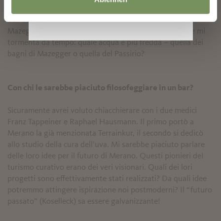
meranese. Questa struttura era nota per la terapia
dell’acqua fredda. Vorrei tuffarmi nel gelido Passirio con
Mazegger per trovare una risposta a una domanda che mi
tormenta da tempo: quale acqua è più fredda – quella dei
bagni di Mazegger o quella del Passirio?
Con chi le sarebbe piaciuto filosofeggiare in un bar?
Sicuramente avrei voluto chiacchierare con i due medici
Franz Tappeiner e Raphael Hausmann. Il primo portò a
Merano la già menzionata Terrainkur, il secondo si dedicò
allo studio della cura dell’uva. Mi sarebbe piaciuto parlare
delle loro idee per il futuro di Merano. Questi pionieri del
turismo curativo erano dei veri visionari. Quali dei lori
progetti sono effettivamente stati realizzati? Da quali idee
potremmo attingere ispirazione noi postmoderni? Il “futuro
passato” (Koselleck) sa essere galvanizzante!