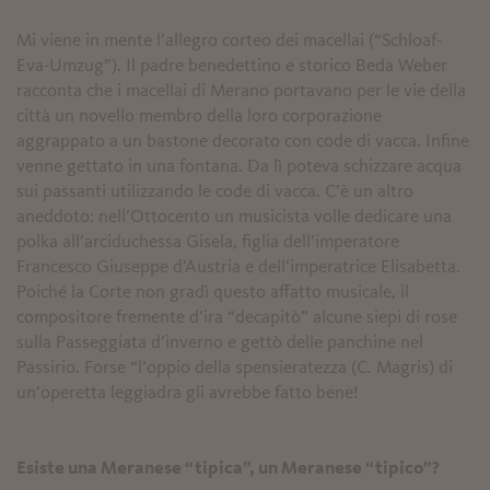
Mi viene in mente l’allegro corteo dei macellai (“Schloaf-
Eva-Umzug”). Il padre benedettino e storico Beda Weber
racconta che i macellai di Merano portavano per le vie della
città un novello membro della loro corporazione
aggrappato a un bastone decorato con code di vacca. Infine
venne gettato in una fontana. Da lì poteva schizzare acqua
sui passanti utilizzando le code di vacca. C’è un altro
aneddoto: nell’Ottocento un musicista volle dedicare una
polka all’arciduchessa Gisela, figlia dell’imperatore
Francesco Giuseppe d’Austria e dell’imperatrice Elisabetta.
Poiché la Corte non gradì questo affatto musicale, il
compositore fremente d’ira “decapitò” alcune siepi di rose
sulla Passeggiata d’inverno e gettò delle panchine nel
Passirio. Forse “l’oppio della spensieratezza (C. Magris) di
un’operetta leggiadra gli avrebbe fatto bene!
Esiste una Meranese “tipica”, un Meranese “tipico”?