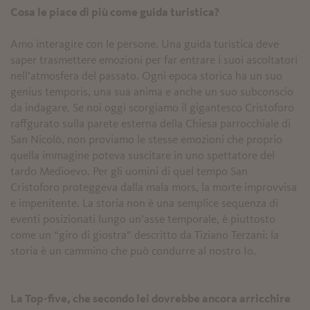
Cosa le piace di più come guida turistica?
Amo interagire con le persone. Una guida turistica deve
saper trasmettere emozioni per far entrare i suoi ascoltatori
nell’atmosfera del passato. Ogni epoca storica ha un suo
genius temporis, una sua anima e anche un suo subconscio
da indagare. Se noi oggi scorgiamo il gigantesco Cristoforo
raffgurato sulla parete esterna della Chiesa parrocchiale di
San Nicolò, non proviamo le stesse emozioni che proprio
quella immagine poteva suscitare in uno spettatore del
tardo Medioevo. Per gli uomini di quel tempo San
Cristoforo proteggeva dalla mala mors, la morte improvvisa
e impenitente. La storia non è una semplice sequenza di
eventi posizionati lungo un’asse temporale, è piuttosto
come un “giro di giostra” descritto da Tiziano Terzani: la
storia è un cammino che può condurre al nostro Io.
La Top-five, che secondo lei dovrebbe ancora arricchire