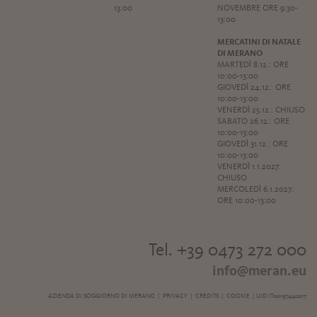
13:00
NOVEMBRE ORE 9:30-
13:00
MERCATINI DI NATALE
DI MERANO
MARTEDÌ 8.12.: ORE
10:00-13:00
GIOVEDÌ 24.12.: ORE
10:00-13:00
VENERDÌ 25.12.: CHIUSO
SABATO 26.12.: ORE
10:00-13:00
GIOVEDÌ 31.12.: ORE
10:00-13:00
VENERDÌ 1.1.2027:
CHIUSO
MERCOLEDÌ 6.1.2027:
ORE 10:00-13:00
Tel. +39 0473 272 000
info@meran.eu
AZIENDA DI SOGGIORNO DI MERANO |
PRIVACY
|
CREDITS
|
COOKIE
| UID IT00197440217