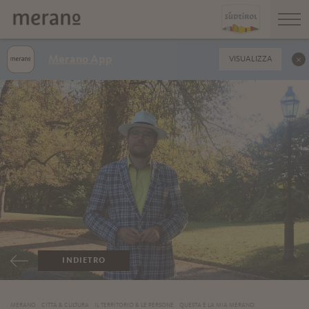
Merano App
VISUALIZZA
INDIETRO
MERANO
CITTÀ & CULTURA
IL TERRITORIO & LE PERSONE
QUESTA È LA MIA MERANO