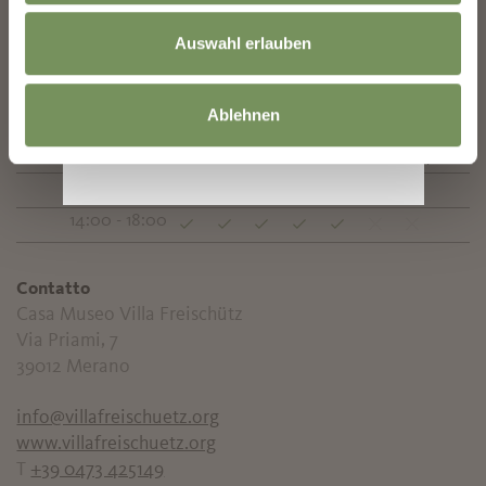
Chiuso:
01/08/2026 - 31/08/2026
Auswahl erlauben
Orari di apertura - Autunno:
01/09/2026 -
Ablehnen
31/10/2026
lun
mar
mer
gio
ven
sab
dom
10:00 - 13:00
14:00 - 18:00
Contatto
Casa Museo Villa Freischütz
Via Priami, 7
39012
Merano
info@villafreischuetz.org
www.villafreischuetz.org
T
+39 0473 425149