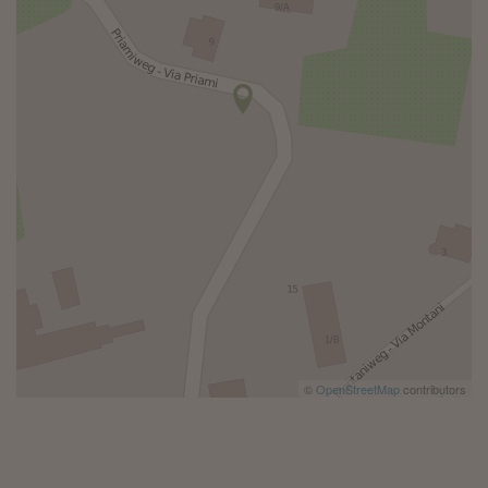
©
OpenStreetMap
contributors