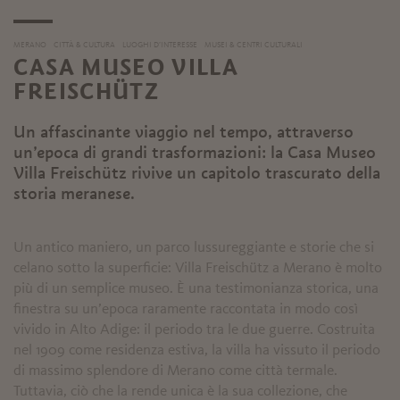
MERANO
CITTÀ & CULTURA
LUOGHI D’INTERESSE
MUSEI & CENTRI CULTURALI
CASA MUSEO VILLA
FREISCHÜTZ
Un affascinante viaggio nel tempo, attraverso
un’epoca di grandi trasformazioni: la Casa Museo
Villa Freischütz rivive un capitolo trascurato della
storia meranese.
Un antico maniero, un parco lussureggiante e storie che si
celano sotto la superficie: Villa Freischütz a Merano è molto
più di un semplice museo. È una testimonianza storica, una
finestra su un’epoca raramente raccontata in modo così
vivido in Alto Adige: il periodo tra le due guerre. Costruita
nel 1909 come residenza estiva, la villa ha vissuto il periodo
di massimo splendore di Merano come città termale.
Tuttavia, ciò che la rende unica è la sua collezione, che