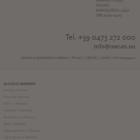
VENERDÌ 1.1.2027:
CHIUSO
MERCOLEDÌ 6.1.2027:
ORE 10:00-13:00
Tel. +39 0473 272 000
info@meran.eu
AZIENDA DI SOGGIORNO DI MERANO |
PRIVACY
|
CREDITS
|
COOKIE
| UID IT00197440217
ALLOGGI MERANO
Hotel a Merano
Pensioni Merano
Garni a Merano
Locande a Merano
Residence a Merano
B&B a Merano
Appartamenti a Merano
Agriturismi a Merano