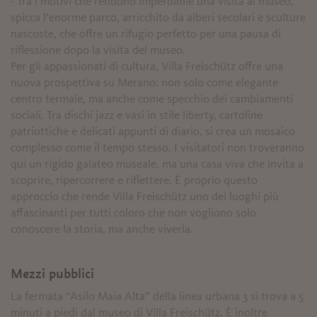
- Tra i motivi che rendono imperdibile una visita al museo,
spicca l’enorme parco, arricchito da alberi secolari e sculture
nascoste, che offre un rifugio perfetto per una pausa di
riflessione dopo la visita del museo.
Per gli appassionati di cultura, Villa Freischütz offre una
nuova prospettiva su Merano: non solo come elegante
centro termale, ma anche come specchio dei cambiamenti
sociali. Tra dischi jazz e vasi in stile liberty, cartoline
patriottiche e delicati appunti di diario, si crea un mosaico
complesso come il tempo stesso. I visitatori non troveranno
qui un rigido galateo museale, ma una casa viva che invita a
scoprire, ripercorrere e riflettere. È proprio questo
approccio che rende Villa Freischütz uno dei luoghi più
affascinanti per tutti coloro che non vogliono solo
conoscere la storia, ma anche viverla.
Mezzi pubblici
La fermata “Asilo Maia Alta” della linea urbana 3 si trova a 5
minuti a piedi dal museo di Villa Freischütz. È inoltre