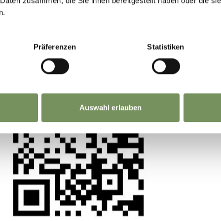
 Daten zusammen, die Sie ihnen bereitgestellt haben oder die s
n.
La tua opinione conta. Scansiona, condividi, fai l
differenza.
Präferenzen
Statistiken
Auswahl erlauben