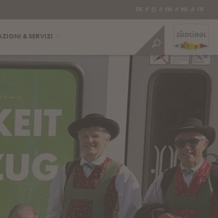
DE
//
IT
//
EN
//
NL
//
FR
ZIONI & SERVIZI