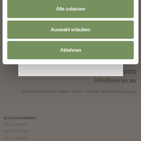
10:00-13:00
Alle zulassen
VENERDÌ 25.12.: CHIUSO
SABATO 26.12.: ORE
10:00-13:00
GIOVEDÌ 31.12.: ORE
Auswahl erlauben
10:00-13:00
VENERDÌ 1.1.2027:
CHIUSO
MERCOLEDÌ 6.1.2027:
Ablehnen
ORE 10:00-13:00
Tel. +39 0473 272 000
info@meran.eu
AZIENDA DI SOGGIORNO DI MERANO |
PRIVACY
|
CREDITS
|
COOKIE
| UID IT00197440217
ALLOGGI MERANO
Hotel a Merano
Pensioni Merano
Garni a Merano