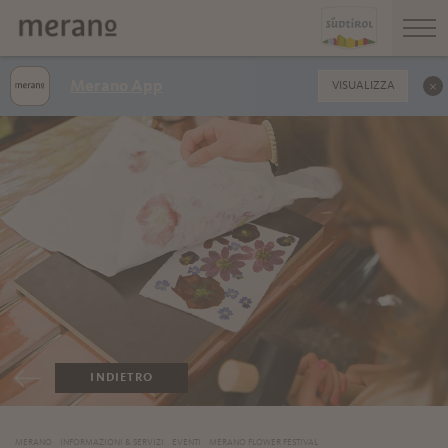
Merano App
VISUALIZZA
INDIETRO
MERANO
INFORMAZIONI & SERVIZI
EVENTI
MERANO FLOWER FESTIVAL