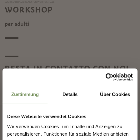
WORKSHOP MERANO FLOWER FESTIVAL
WORKSHOP
per adulti
RESTA IN CONTATTO CON NOI
✖
Notizie e informazioni direttamente nella tua
inbox
Zustimmung
Details
Über Cookies
ABBONATI ALLA NEWSLETTER
Diese Webseite verwendet Cookies
COSTRUIAMO INSIEME IL
Wir verwenden Cookies, um Inhalte und Anzeigen zu
FUTURO DI MERANO.
personalisieren, Funktionen für soziale Medien anbieten