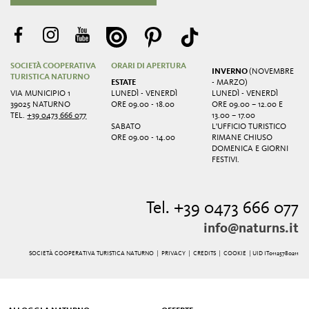
SOCIETÀ COOPERATIVA
ORARI DI APERTURA
INVERNO
(NOVEMBRE
TURISTICA NATURNO
ESTATE
- MARZO)
VIA MUNICIPIO 1
LUNEDÌ - VENERDÌ
LUNEDÌ - VENERDÌ
39025 NATURNO
ORE 09.00 - 18.00
ORE 09.00 – 12.00 E
TEL.
+39 0473 666 077
13.00 – 17.00
SABATO
L'UFFICIO TURISTICO
ORE 09.00 - 14.00
RIMANE CHIUSO
DOMENICA E GIORNI
FESTIVI.
Tel. +39 0473 666 077
info@naturns.it
SOCIETÀ COOPERATIVA TURISTICA NATURNO |
PRIVACY
|
CREDITS
|
COOKIE
| UID IT01125780211