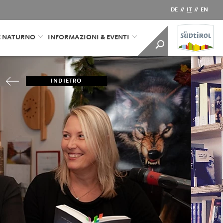
DE
//
IT
//
EN
E NATURNO
INFORMAZIONI & EVENTI
INDIETRO