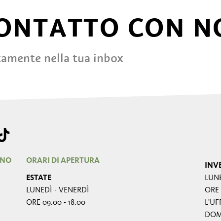
CONTATTO CON N
tamente nella tua inbox
RNO
ORARI DI APERTURA
INV
ESTATE
LUNE
LUNEDÌ - VENERDÌ
ORE 
ORE 09.00 - 18.00
L'UF
DOME