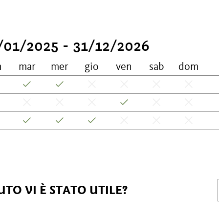
/01/2025 - 31/12/2026
n
mar
mer
gio
ven
sab
dom
TO VI È STATO UTILE?