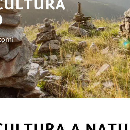
CULTURA
O
torni
CULTURA A NAT