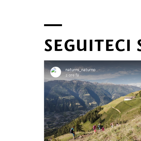
SEGUITECI 
naturns_naturno
2 ore fa