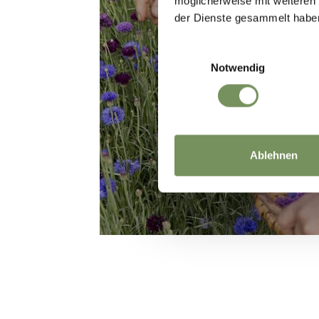
möglicherweise mit weiteren
der Dienste gesammelt habe
Einwilligungsauswahl
Notwendig
ESPERIENZE NELL
Ablehnen