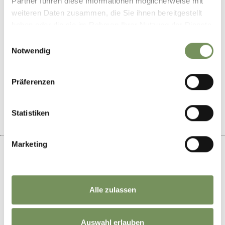
Partner führen diese Informationen möglicherweise mit
www.schloss-schenna.com
weiteren Daten zusammen, die Sie ihnen bereitgestellt
T
+39 0473 945630
haben oder die sie im Rahmen Ihrer Nutzung der Dienste
gesammelt haben.
Einwilligungsauswahl
Notwendig
Präferenzen
IL CONTENUTO VI È STATO UTILE?
SÌ
NO
Statistiken
Marketing
+
Alle zulassen
−
Auswahl erlauben