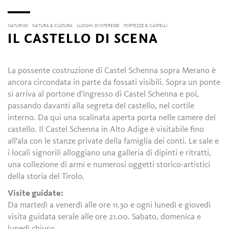
NATURNO
NATURA & CULTURA
LUOGHI D’INTERESSE
FORTEZZE & CASTELLI
IL CASTELLO DI SCENA
La possente costruzione di Castel Schenna sopra Merano è
ancora circondata in parte da fossati visibili. Sopra un ponte
si arriva al portone d'ingresso di Castel Schenna e poi,
passando davanti alla segreta del castello, nel cortile
interno. Da qui una scalinata aperta porta nelle camere del
castello. Il Castel Schenna in Alto Adige è visitabile fino
all'ala con le stanze private della famiglia dei conti. Le sale e
i locali signorili alloggiano una galleria di dipinti e ritratti,
una collezione di armi e numerosi oggetti storico-artistici
della storia del Tirolo.
Visite guidate:
Da martedì a venerdì alle ore 11.30 e ogni lunedì e giovedì
visita guidata serale alle ore 21.00. Sabato, domenica e
lunedì chiuso.