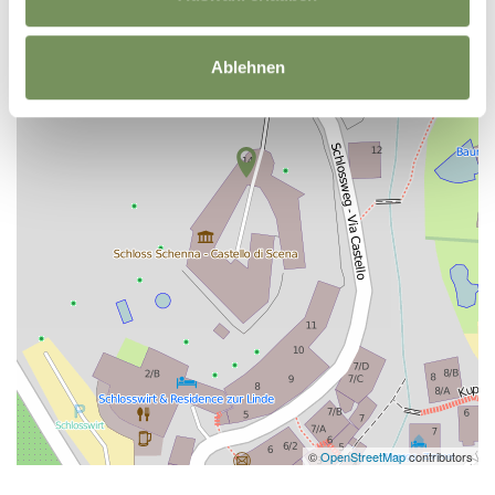
Ablehnen
©
OpenStreetMap
contributors