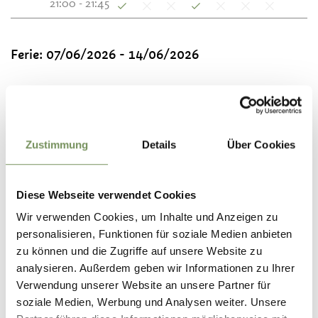
21:00 - 21:45
Ferie:
07/06/2026 - 14/06/2026
Solo visite guidate:
15/06/2026 - 30/10/2026
lun
mar
mer
gio
ven
sab
dom
11:30 - 12:15
Zustimmung
Details
Über Cookies
15:00 - 15:45
21:00 - 22:00
Diese Webseite verwendet Cookies
Wir verwenden Cookies, um Inhalte und Anzeigen zu
Contatto
personalisieren, Funktionen für soziale Medien anbieten
Castel Schenna
zu können und die Zugriffe auf unsere Website zu
Al Castello 14
analysieren. Außerdem geben wir Informationen zu Ihrer
39017
Scena
Verwendung unserer Website an unsere Partner für
soziale Medien, Werbung und Analysen weiter. Unsere
info@schloss-schenna.com