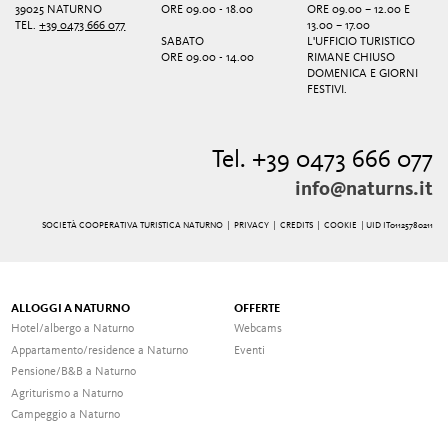
39025 NATURNO
ORE 09.00 - 18.00
ORE 09.00 – 12.00 E
TEL.
+39 0473 666 077
13.00 – 17.00
SABATO
L'UFFICIO TURISTICO
ORE 09.00 - 14.00
RIMANE CHIUSO
DOMENICA E GIORNI
FESTIVI.
Tel. +39 0473 666 077
info@naturns.it
SOCIETÀ COOPERATIVA TURISTICA NATURNO |
PRIVACY
|
CREDITS
|
COOKIE
| UID IT01125780211
ALLOGGI A NATURNO
OFFERTE
Hotel/albergo a Naturno
Webcams
Appartamento/residence a Naturno
Eventi
Pensione/B&B a Naturno
Agriturismo a Naturno
Campeggio a Naturno