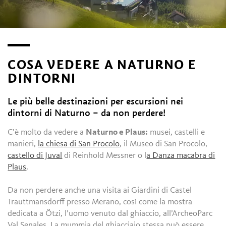
COSA VEDERE A NATURNO E
DINTORNI
Le più belle destinazioni per escursioni nei
dintorni di Naturno – da non perdere!
C’è molto da vedere a
Naturno e Plaus:
musei, castelli e
manieri,
la chiesa di San Procolo
, il Museo di San Procolo,
castello di Juval
di Reinhold Messner o l
a Danza macabra di
Plaus
.
Da non perdere anche una visita ai Giardini di Castel
Trauttmansdorff presso Merano, così come la mostra
dedicata a Ötzi, l’uomo venuto dal ghiaccio, all’ArcheoParc
Val Senales. La mummia del ghiacciaio stessa può essere