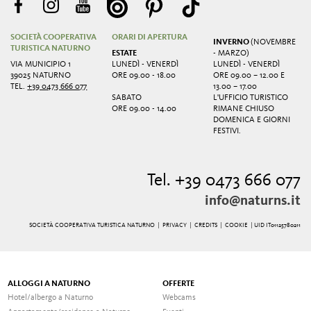
SOCIETÀ COOPERATIVA
ORARI DI APERTURA
INVERNO
(NOVEMBRE
TURISTICA NATURNO
ESTATE
- MARZO)
VIA MUNICIPIO 1
LUNEDÌ - VENERDÌ
LUNEDÌ - VENERDÌ
39025 NATURNO
ORE 09.00 - 18.00
ORE 09.00 – 12.00 E
TEL.
+39 0473 666 077
13.00 – 17.00
SABATO
L'UFFICIO TURISTICO
ORE 09.00 - 14.00
RIMANE CHIUSO
DOMENICA E GIORNI
FESTIVI.
Tel. +39 0473 666 077
info@naturns.it
SOCIETÀ COOPERATIVA TURISTICA NATURNO |
PRIVACY
|
CREDITS
|
COOKIE
| UID IT01125780211
ALLOGGI A NATURNO
OFFERTE
Hotel/albergo a Naturno
Webcams