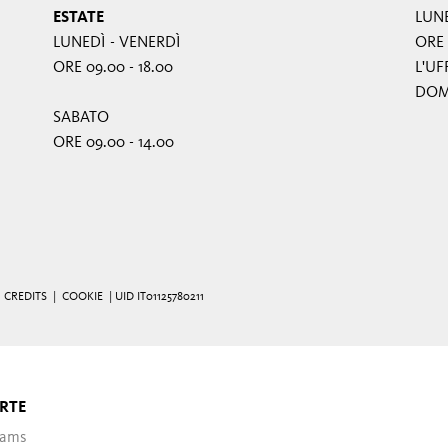
ESTATE
LUNE
LUNEDÌ - VENERDÌ
ORE 
ORE 09.00 - 18.00
L'UF
DOME
SABATO
ORE 09.00 - 14.00
|
CREDITS
|
COOKIE
| UID IT01125780211
RTE
ams