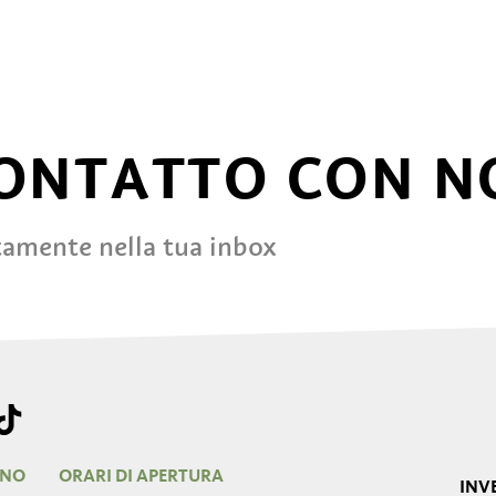
CONTATTO CON N
tamente nella tua inbox
RNO
ORARI DI APERTURA
INV